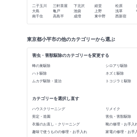
二子玉川
三軒茶屋
下北沢
経堂
松原
大島
亀戸
池袋
上野
浅草
南千住
高島平
成増
東中野
西新宿
東京都小平市の他のカテゴリーから選ぶ
害虫・害獣駆除のカテゴリーを変更する
蜂の巣駆除
シロアリ駆除
ハト駆除
ネズミ駆除
ムカデ駆除・退治
トコジラミ駆除
カテゴリーを選択し直す
ハウスクリーニング
リメイク
剪定・造園
害虫・害獣駆除
衣服のお直し・クリーニング
靴の修理・お手入
趣味で使うものの修理・お手入れ
家電の修理・お手