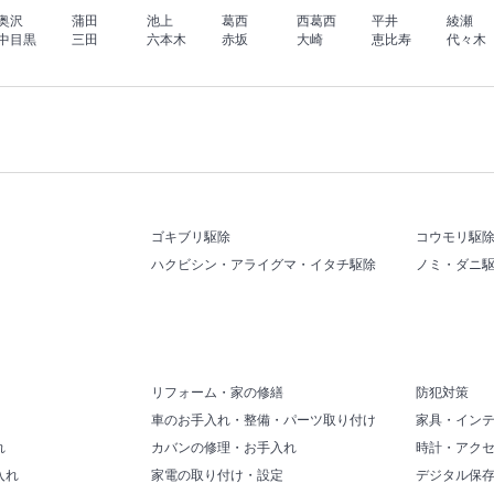
奥沢
蒲田
池上
葛西
西葛西
平井
綾瀬
中目黒
三田
六本木
赤坂
大崎
恵比寿
代々木
ゴキブリ駆除
コウモリ駆
ハクビシン・アライグマ・イタチ駆除
ノミ・ダニ
リフォーム・家の修繕
防犯対策
車のお手入れ・整備・パーツ取り付け
家具・イン
れ
カバンの修理・お手入れ
時計・アク
入れ
家電の取り付け・設定
デジタル保