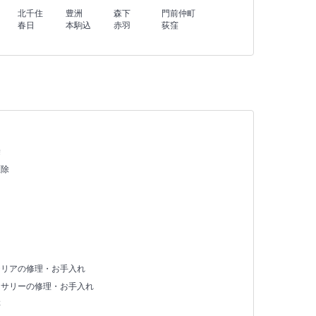
北千住
豊洲
森下
門前仲町
春日
本駒込
赤羽
荻窪
除
駆除
テリアの修理・お手入れ
セサリーの修理・お手入れ
存