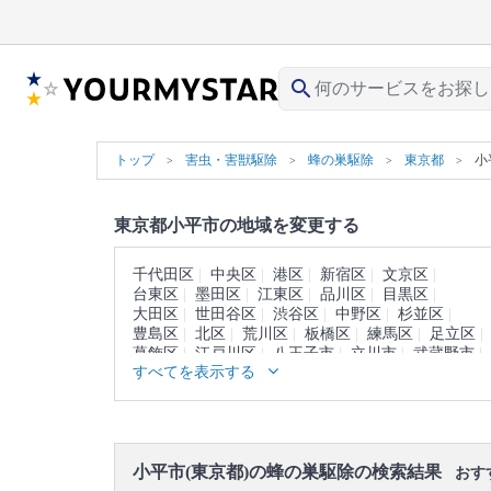
search
トップ
害虫・害獣駆除
蜂の巣駆除
東京都
小
東京都小平市の地域を変更する
千代田区
中央区
港区
新宿区
文京区
台東区
墨田区
江東区
品川区
目黒区
大田区
世田谷区
渋谷区
中野区
杉並区
豊島区
北区
荒川区
板橋区
練馬区
足立区
葛飾区
江戸川区
八王子市
立川市
武蔵野市
すべてを表示する
三鷹市
青梅市
府中市
昭島市
調布市
町田市
小金井市
日野市
東村山市
国分寺市
国立市
福生市
狛江市
東大和市
清瀬市
東久留米市
武蔵村山市
多摩市
稲城市
羽村市
あきる野市
西東京市
西多摩郡
小平市(東京都)の蜂の巣駆除の検索結果
大島町
利島村
新島村
神津島村
三宅島
おす