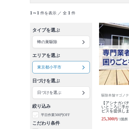
御蔵島村
八丈島
青ヶ島村
小笠原村
1～1
1
件を表示 ／ 全
件
タイプを選ぶ
蜂の巣駆除
エリアを選ぶ
東京都小平市
日づけを選ぶ
日づけを選ぶ
駆除本舗マゴノテ
【アシナガバ
絞り込み
いところに手
ビスを提供し
平日作業500円OFF
25,300
円
/ 1箇所
こだわり条件