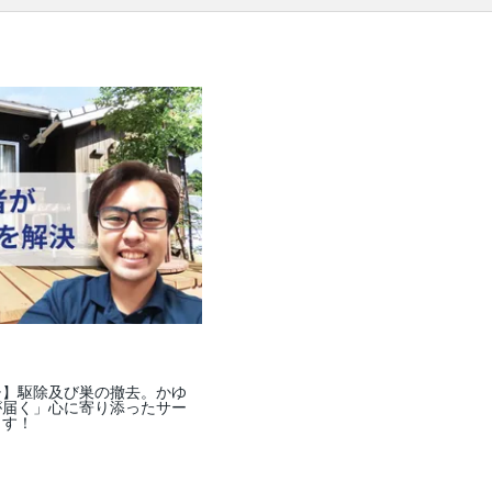
ります。
チ】駆除及び巣の撤去。かゆ
が届く」心に寄り添ったサー
ます！