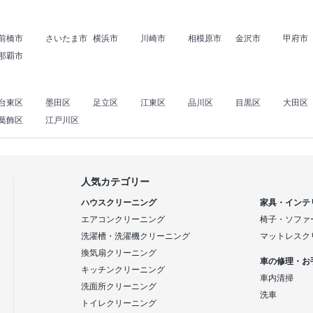
前橋市
さいたま市
横浜市
川崎市
相模原市
金沢市
甲府市
那覇市
台東区
墨田区
足立区
江東区
品川区
目黒区
大田区
葛飾区
江戸川区
人気カテゴリー
ハウスクリーニング
家具・インテ
エアコンクリーニング
椅子・ソファ
洗濯槽・洗濯機クリーニング
マットレスク
換気扇クリーニング
車の修理・お
キッチンクリーニング
車内清掃
洗面所クリーニング
洗車
トイレクリーニング