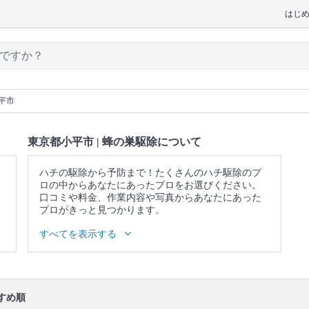
はじ
平市
東京都小平市 | 蜂の巣駆除について
ハチの駆除から予防まで！たくさんのハチ駆除のプ
ロの中からあなたにあったプロをお選びください。
口コミや料金、作業内容や写真からあなたにあった
プロがきっと見つかります。
▼表示価格に含まれる蜂の巣駆除の作業範囲
すべてを表示する
蜂の種類の事前説明 / 施工内容の説明 / 養生 / 蜂の巣
の撤去・処分/ 作業場所の簡易清掃 / 薬剤・忌避剤の
散布
口コミ
もご参照ください。
すめ順
※本ページでは一部プロモーションを含む場合があ