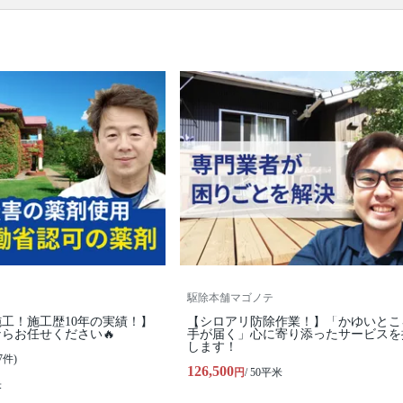
ります。
駆除本舗マゴノテ
工！施工歴10年の実績！】
【シロアリ防除作業！】「かゆいとこ
らお任せください🔥
手が届く」心に寄り添ったサービスを
します！
7件)
126,500
円
/ 50平米
米