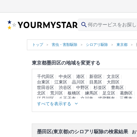
search
トップ
害虫・害獣駆除
シロアリ駆除
東京都
東京都墨田区の地域を変更する
千代田区
中央区
港区
新宿区
文京区
台東区
江東区
品川区
目黒区
大田区
世田谷区
渋谷区
中野区
杉並区
豊島区
北区
荒川区
板橋区
練馬区
足立区
葛飾区
江戸川区
八王子市
立川市
武蔵野市
三鷹市
すべてを表示する
青梅市
府中市
昭島市
調布市
町田市
小金井市
小平市
日野市
東村山市
国分寺市
国立市
福生市
狛江市
東大和市
清瀬市
東久留米市
武蔵村山市
多摩市
稲城市
羽村市
あきる野市
西東京市
西多摩郡
墨田区(東京都)のシロアリ駆除の検索結果
大島町
利島村
新島村
神津島村
三宅島
お