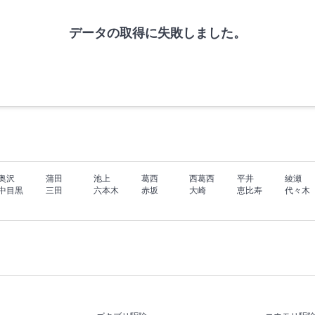
データの取得に失敗しました。
奥沢
蒲田
池上
葛西
西葛西
平井
綾瀬
中目黒
三田
六本木
赤坂
大崎
恵比寿
代々木