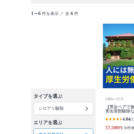
御蔵島村
八丈島
青ヶ島村
小笠原村
1～6
6
件を表示 ／ 全
件
タイプを選ぶ
U&Sハウス
【男女ペアで施
シロアリ駆除
害虫害獣駆除な
4.84
(1
エリアを選ぶ
57,500
円
/ 50平