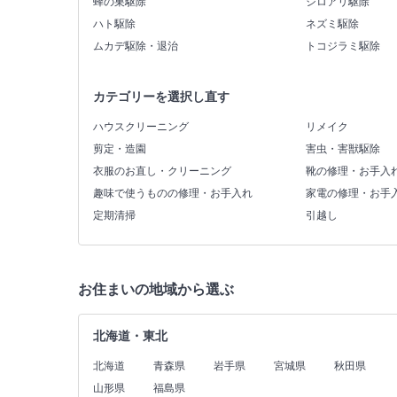
蜂の巣駆除
シロアリ駆除
ハト駆除
ネズミ駆除
ムカデ駆除・退治
トコジラミ駆除
カテゴリーを選択し直す
ハウスクリーニング
リメイク
剪定・造園
害虫・害獣駆除
衣服のお直し・クリーニング
靴の修理・お手入
趣味で使うものの修理・お手入れ
家電の修理・お手
定期清掃
引越し
お住まいの地域から選ぶ
北海道・東北
北海道
青森県
岩手県
宮城県
秋田県
山形県
福島県