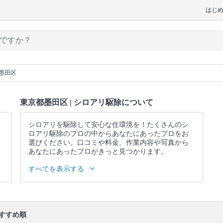
はじ
墨田区
東京都墨田区 | シロアリ駆除について
シロアリを駆除して安心な住環境を！たくさんのシ
ロアリ駆除のプロの中からあなたにあったプロをお
選びください。口コミや料金、作業内容や写真から
あなたにあったプロがきっと見つかります。
▼表示価格に含まれるシロアリ駆除の作業範囲
すべてを表示する
作業内容の事前説明 / 被害状況の確認と説明 / 養生 /
シロアリ駆除のための薬品の塗布や噴射 / 被害箇所へ
の薬剤注入処理 / 作業場所の簡易清掃 / 報告書作
口コミ
もご参照ください。
すすめ順
※本ページでは一部プロモーションを含む場合があ