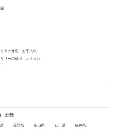
除
駆除
テリアの修理・お手入れ
セサリーの修理・お手入れ
存
越・北陸
県
長野県
富山県
石川県
福井県