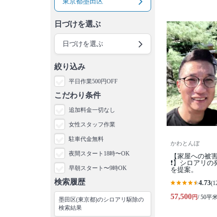
東京都墨田区
日づけを選ぶ
日づけを選ぶ
絞り込み
平日作業500円OFF
こだわり条件
追加料金一切なし
女性スタッフ作業
駐車代金無料
かわとんぼ
夜間スタート18時〜OK
【家屋への被
❗️】シロアリ
早朝スタート〜9時OK
を提案。
検索履歴
4.73
(1
57,500
円
/ 50平
墨田区(東京都)のシロアリ駆除の
検索結果