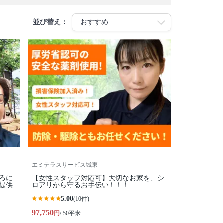
並び替え：
エミテラスサービス城東
ろに
【女性スタッフ対応可】大切なお家を、シ
提供
ロアリから守るお手伝い！！！
5.00
(10件)
97,750
円
/ 50平米