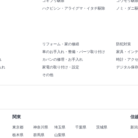
ゴキブリ駆除
コウモリ駆
ハクビシン・アライグマ・イタチ駆除
ノミ・ダニ
リフォーム・家の修繕
防犯対策
車のお手入れ・整備・パーツ取り付け
家具・イン
れ
カバンの修理・お手入れ
時計・アク
入れ
家電の取り付け・設定
デジタル保
その他
関東
信
東京都
神奈川県
埼玉県
千葉県
茨城県
新潟
栃木県
群馬県
山梨県