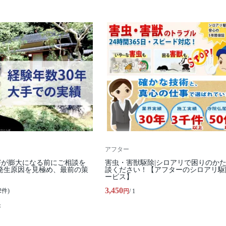
アフター
害が膨大になる前にご相談を
害虫・害獣駆除|シロアリで困りのか
の発生原因を見極め、最前の策
談ください！【アフターのシロアリ駆
ービス】
3,450
2件)
円
/ 1
米