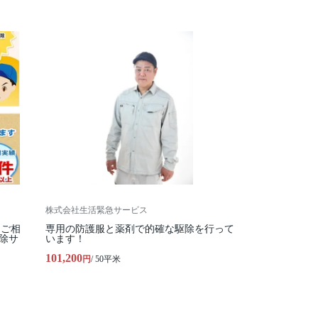
株式会社生活緊急サービス
たご相
専用の防護服と薬剤で的確な駆除を行って
除サ
います！
101,200
円
/ 50平米