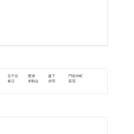
北千住
豊洲
森下
門前仲町
春日
本駒込
赤羽
荻窪