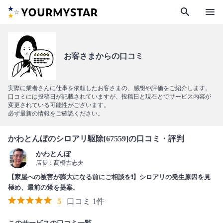
search
menu
お客さまからの口コミ
実際に業者さんに仕事を依頼したお客さまの、感想や評価をご紹介します。
口コミには投稿日が記載されていますが、投稿日と現在とでサービス内容が
変更されている可能性がございます。
必ず最新の情報をご確認ください。
かわとんぼのシロアリ駆除[67559]の口コミ・評判
かわとんぼ
店長：髙橋古志夫
【家屋への被害が膨大になる前にご相談を❗️】シロアリの発生原因を見
極め、最前の策を提案。
5
口コミ 1件