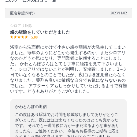
このサービスの口コミ一覧
匿名希望(50代)
2023/11/02
シロアリ駆除
蟻の駆除をしていただきました
5.00
浴室から洗面所にかけて小さい蟻や羽蟻が大発生してしまい
ました。毎年のようにどこから発生するのか、またシロアリ
なのかどうか気になり、専門業者に依頼することにしまし
た。 かわとんぼさんはとても丁寧に経路を見て下さいまし
た。シロアリではないことが判明し、安堵致しました。2～3
日でいなくなるとのことでしたが、夜にはほぼ見当たらなく
なりました。薬剤も臭いに敏感な自分でも気にならないもの
でした。 アフターケアもしっかりしていただけるようで有難
いです。どうもありがとうございました。
かわとんぼの返信
この度はあり駆除でお時間を頂戴致しましてありがとうご
ざいました。夜にはほぼ出なくなったのはとても良かった
です。 それでも一週間後に万が一まだ出るような事があり
ましたら、ご連絡ください。 今後もお客様のご期待に応え
られるよう努めて参ります。ありがとうございました。