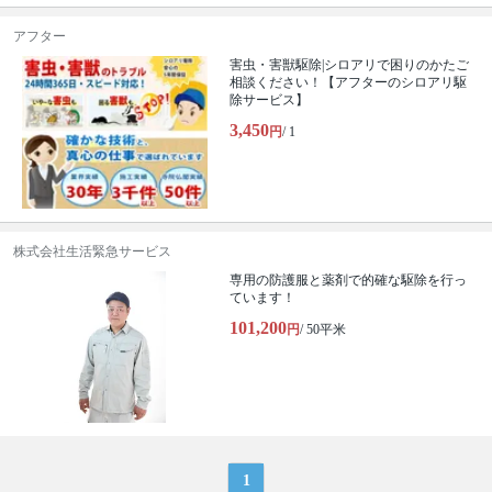
アフター
害虫・害獣駆除|シロアリで困りのかたご
相談ください！【アフターのシロアリ駆
除サービス】
3,450
円
/ 1
株式会社生活緊急サービス
専用の防護服と薬剤で的確な駆除を行っ
ています！
101,200
円
/ 50平米
1