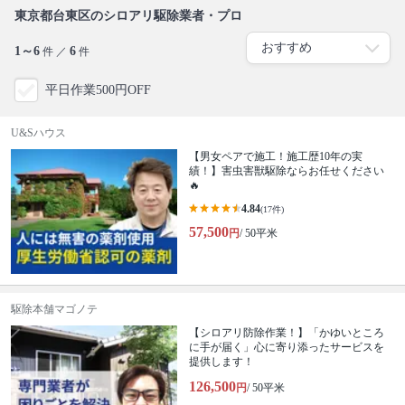
東京都台東区のシロアリ駆除業者・プロ
1～6
6
件 ／
件
平日作業500円OFF
U&Sハウス
【男女ペアで施工！施工歴10年の実
績！】害虫害獣駆除ならお任せください
🔥
4.84
(17件)
57,500
円
/ 50平米
駆除本舗マゴノテ
【シロアリ防除作業！】「かゆいところ
に手が届く」心に寄り添ったサービスを
提供します！
126,500
円
/ 50平米