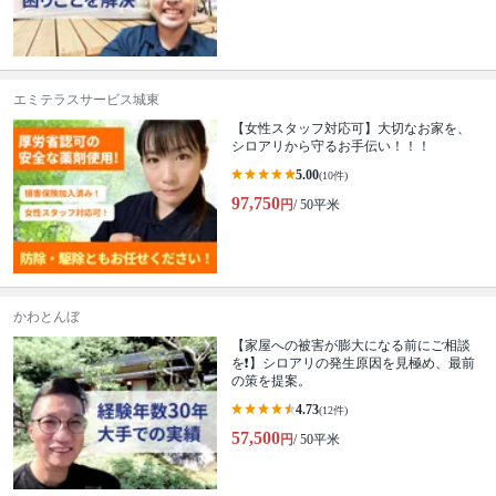
エミテラスサービス城東
【女性スタッフ対応可】大切なお家を、
シロアリから守るお手伝い！！！
5.00
(10件)
97,750
円
/ 50平米
かわとんぼ
【家屋への被害が膨大になる前にご相談
を❗️】シロアリの発生原因を見極め、最前
の策を提案。
4.73
(12件)
57,500
円
/ 50平米