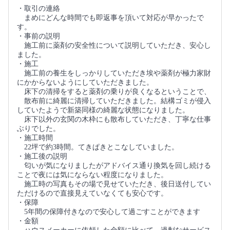
・取引の連絡
まめにどんな時間でも即返事を頂いて対応が早かったで
す。
・事前の説明
施工前に薬剤の安全性について説明していただき、安心し
ました。
・施工
施工前の養生をしっかりしていただき埃や薬剤が極力家財
にかからないようにしていただきました。
床下の清掃をすると薬剤の乗りが良くなるということで、
散布前に綺麗に清掃していただきました。結構ゴミが侵入
していたようで新築同様の綺麗な状態になりました。
床下以外の玄関の木枠にも散布していただき、丁寧な仕事
ぶりでした。
・施工時間
22坪で約3時間。てきぱきとこなしていました。
・施工後の説明
匂いが気になりましたがアドバイス通り換気を回し続ける
ことで夜には気にならない程度になりました。
施工時の写真もその場で見せていただき、後日送付してい
ただけるので直接見えていなくても安心です。
・保障
5年間の保障付きなので安心して過ごすことができます
・金額