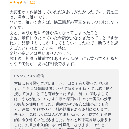
4.20
大変細かく作業はしていただきありがたかったです。満足度
は、満点に近いです。
ひとつ、細かく言えば、施工箇所の写真をもう少し欲しかっ
たです。
あと、金額が思いのほか高くなってしまったこと！
まぁ、最初にうたっていた金額が少なすぎたってことですか
ねぇ。見積りもしっかりしてもらいましたので、断ろうと思
えばことわれましたから！特に
金額が高いとは思いませんでした。
施工後、相談（補償ではありませんが）にも乗ってくれるそ
うなので何か、あれば相談できます。
U&Sハウスの返信
本日は有り難うございました。 口コミ有り難うございま
す。 ご意見は是非参考にさせて頂きますね とても感じ良く
接して頂き、とても有難かったです。 施工に関しまして
は、うちが使っています白蟻の薬剤の中では一番良い効果
の薬剤を使用しました。 薬剤の中でも安全性がとても高
く、連鎖して殺すベイト剤の効果もある薬剤になります。
それと、見積もりには入れてませんが、床下防除剤も全体
的に撒かせていただきました。それと床下乾燥剤も撒きま
した。効果は永久的にもつ乾燥剤になります。 それと、こ