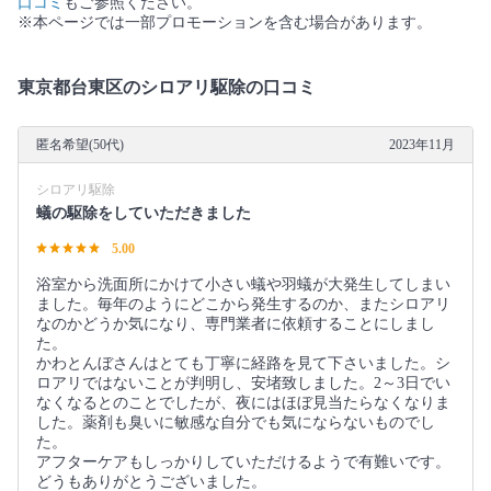
口コミ
もご参照ください。
※本ページでは一部プロモーションを含む場合があります。
東京都台東区のシロアリ駆除の口コミ
匿名希望(50代)
2023年11月
シロアリ駆除
蟻の駆除をしていただきました
5.00
浴室から洗面所にかけて小さい蟻や羽蟻が大発生してしまい
ました。毎年のようにどこから発生するのか、またシロアリ
なのかどうか気になり、専門業者に依頼することにしまし
た。
かわとんぼさんはとても丁寧に経路を見て下さいました。シ
ロアリではないことが判明し、安堵致しました。2～3日でい
なくなるとのことでしたが、夜にはほぼ見当たらなくなりま
した。薬剤も臭いに敏感な自分でも気にならないものでし
た。
アフターケアもしっかりしていただけるようで有難いです。
どうもありがとうございました。