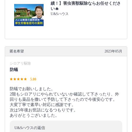
績！】害虫害獣駆除ならお任せくださ
い🔥
U&Sハウス
匿名希望
2023年05月
シロアリ駆除
防蟻
5.00
防蟻でお願いしました。
2階もシロアリにやられていないか確認して下さったり、外
回りも薬品を撒いて予防して下さったので今後安心です。
大変丁寧で素早い対応に感謝です。
次は5年後お世話になるつもりです。
ありがとうございました。
U&Sハウスの返信