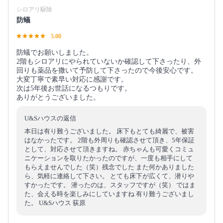
シロアリ駆除
防蟻
5.00
防蟻でお願いしました。
2階もシロアリにやられていないか確認して下さったり、外
回りも薬品を撒いて予防して下さったので今後安心です。
大変丁寧で素早い対応に感謝です。
次は5年後お世話になるつもりです。
ありがとうございました。
U&Sハウスの返信
本日は有り難うございました。 床下もとても綺麗で、被害
はなかったです。 2階も外周りも確認させて頂き、5年保証
として、対応させて頂きますね。 赤ちゃんも可愛くコミュ
ニケーションを取りたかったのですが、一度も相手にして
もらえませんでした（笑）残念でした また何かありました
ら、気軽に連絡して下さい。 とても床下が広くて、潜りや
すかったです。 潜ったのは、スタッフですが（笑） ではま
た、会える時を楽しみにしていますね 有り難うございまし
た。 U&Sハウス 荻原