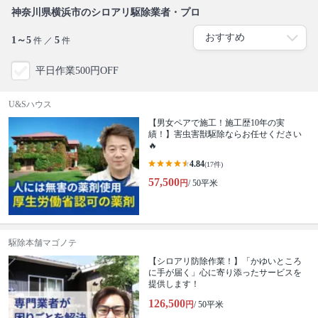
神奈川県横浜市のシロアリ駆除業者・プロ
1～5
5
件 ／
件
平日作業500円OFF
U&Sハウス
【男女ペアで施工！施工歴10年の実
績！】害虫害獣駆除ならお任せください
🔥
4.84
(17件)
57,500
円
/ 50平米
駆除本舗マゴノテ
【シロアリ防除作業！】「かゆいところ
に手が届く」心に寄り添ったサービスを
提供します！
126,500
円
/ 50平米