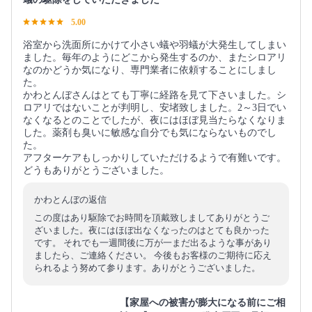
5.00
浴室から洗面所にかけて小さい蟻や羽蟻が大発生してしまい
ました。毎年のようにどこから発生するのか、またシロアリ
なのかどうか気になり、専門業者に依頼することにしまし
た。
かわとんぼさんはとても丁寧に経路を見て下さいました。シ
ロアリではないことが判明し、安堵致しました。2～3日でい
なくなるとのことでしたが、夜にはほぼ見当たらなくなりま
した。薬剤も臭いに敏感な自分でも気にならないものでし
た。
アフターケアもしっかりしていただけるようで有難いです。
どうもありがとうございました。
かわとんぼの返信
この度はあり駆除でお時間を頂戴致しましてありがとうご
ざいました。夜にはほぼ出なくなったのはとても良かった
です。 それでも一週間後に万が一まだ出るような事があり
ましたら、ご連絡ください。 今後もお客様のご期待に応え
られるよう努めて参ります。ありがとうございました。
【家屋への被害が膨大になる前にご相