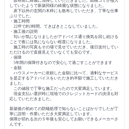
散布前に綺麗に清掃していただきました。結構ゴミが侵入
していたようで新築同様の綺麗な状態になりました。
床下以外の玄関の木枠にも散布していただき、丁寧な仕事
ぶりでした。
・施工時間
22坪で約3時間。てきぱきとこなしていました。
・施工後の説明
匂いが気になりましたがアドバイス通り換気を回し続ける
ことで夜には気にならない程度になりました。
施工時の写真もその場で見せていただき、後日送付してい
ただけるので直接見えていなくても安心です。
・保障
5年間の保障付きなので安心して過ごすことができます
・金額
ハウスメーカーに依頼した金額に比べて、過剰なサービス
を是正するアドバイスをいただき約半額で施工していただき
ました。
この値段で丁寧な施工だったので大変満足しています。
現金支払い選択時に現地でのクレジットカードの決済も対
応していただきました。
新築後の初めての防蟻処理で知らないことばかりでしたが丁
寧に説明・作業いただき大変満足しています。
保障が切れる次の５年後も安心してお願いできるメーカーさ
んです。