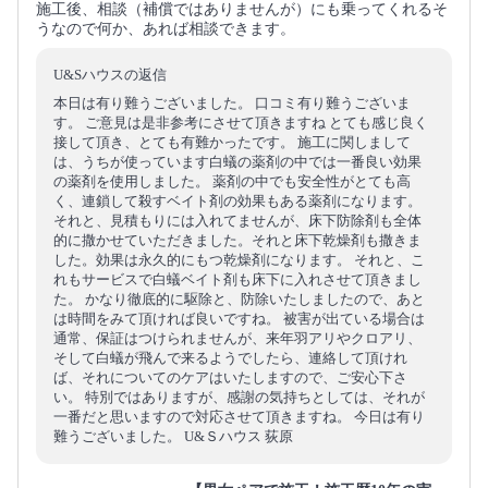
施工後、相談（補償ではありませんが）にも乗ってくれるそ
うなので何か、あれば相談できます。
U&Sハウスの返信
本日は有り難うございました。 口コミ有り難うございま
す。 ご意見は是非参考にさせて頂きますね とても感じ良く
接して頂き、とても有難かったです。 施工に関しまして
は、うちが使っています白蟻の薬剤の中では一番良い効果
の薬剤を使用しました。 薬剤の中でも安全性がとても高
く、連鎖して殺すベイト剤の効果もある薬剤になります。
それと、見積もりには入れてませんが、床下防除剤も全体
的に撒かせていただきました。それと床下乾燥剤も撒きま
した。効果は永久的にもつ乾燥剤になります。 それと、こ
れもサービスで白蟻ベイト剤も床下に入れさせて頂きまし
た。 かなり徹底的に駆除と、防除いたしましたので、あと
は時間をみて頂ければ良いですね。 被害が出ている場合は
通常、保証はつけられませんが、来年羽アリやクロアリ、
そして白蟻が飛んで来るようでしたら、連絡して頂けれ
ば、それについてのケアはいたしますので、ご安心下さ
い。 特別ではありますが、感謝の気持ちとしては、それが
一番だと思いますので対応させて頂きますね。 今日は有り
難うございました。 U&Ｓハウス 荻原