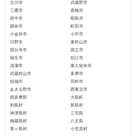
立川市
武蔵野市
三鷹市
青梅市
府中市
昭島市
調布市
町田市
小金井市
小平市
日野市
東村山市
国分寺市
国立市
福生市
狛江市
清瀬市
東久留米市
武蔵村山市
多摩市
稲城市
羽村市
あきる野市
西東京市
西多摩郡
大島町
利島村
新島村
神津島村
三宅島
御蔵島村
八丈島
青ヶ島村
小笠原村