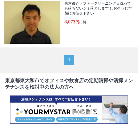
東京都☆ソファークリーニング☆洗って
も落ちないシミ落とします！/おそうじ本
舗にお任せ下さい
8,073
円
/ 1脚
1
東京都東大和市でオフィスや飲食店の定期清掃や清掃メン
テナンスを検討中の法人の方へ