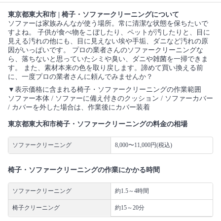
東京都東大和市 | 椅子・ソファークリーニングについて
ソファーは家族みんなが使う場所。常に清潔な状態を保ちたいで
すよね。 子供が食べ物をこぼしたり、ペットが汚したりと、目に
見える汚れの他にも、目に見えない埃や手垢、ダニなど汚れの原
因がいっぱいです。 プロの業者さんのソファークリーニングな
ら、落ちないと思っていたシミや臭い、ダニや雑菌を一掃できま
す。 また、素材本来の色を取り戻します。諦めて買い換える前
に、一度プロの業者さんに頼んでみませんか？
▼表示価格に含まれる椅子・ソファークリーニングの作業範囲
ソファー本体 / ソファーに備え付きのクッション / ソファーカバー
/ カバーを外した場合は、作業後にカバー装着
東京都東大和市椅子・ソファークリーニングの料金の相場
ソファークリーニング
8,000〜11,000円(税込)
椅子・ソファークリーニングの作業にかかる時間
ソファークリーニング
約1.5～4時間
椅子クリーニング
約15～20分