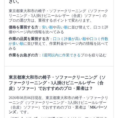
さい。
東京都東大和市の椅子・ソファークリーニング（ソファーク
リーニング・3人掛けビニールレザー（合皮）ソファー）の
プロの選び方は、重視するポイントで変わります。
価格を重視する方
：
安い順
や
高い順
に並び替えて、口コミ評
価やページ内の情報を比べてみる
作業の品質を重視する方
：
口コミ評価が高い順
や
口コミ件数
が多い順
に並び替えて、作業料金やページ内の情報を比べて
みる
作業をお急ぎの方
：
1週間以内に作業できる
プロを絞り込む
東京都東大和市の椅子・ソファークリーニング（ソ
ファークリーニング・3人掛けビニールレザー（合
皮）ソファー）でおすすめのプロ・業者は？
2026年08月06日現在、東京都東大和市の椅子・ソファークリ
ーニング（ソファークリーニング・3人掛けビニールレザー
（合皮）ソファー）でおすすめのプロ・業者は「
MKパーソ
ンズ
」です。