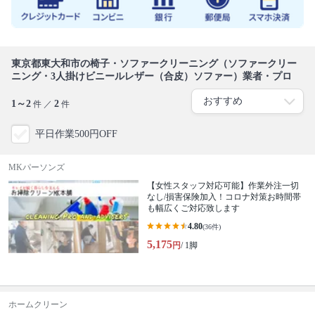
東京都東大和市の椅子・ソファークリーニング（ソファークリー
ニング・3人掛けビニールレザー（合皮）ソファー）業者・プロ
1～2
2
件 ／
件
平日作業500円OFF
MKパーソンズ
【女性スタッフ対応可能】作業外注一切
なし/損害保険加入！コロナ対策お時間帯
も幅広くご対応致します
4.80
(36件)
5,175
円
/ 1脚
ホームクリーン