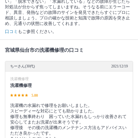
い」「脱水できない」「水漏れしている」などの故障が生じたら
対処法が分からず焦ってしまいますね。そうなる前にエラーコー
ド、異音、発熱などの故障のサインを発見できたらすぐにプロに
相談しましょう。プロの確かな技術と知識で故障の原因を突き止
め、元通りの状態に改善してくれます。
口コミ
もご参照ください。
宮城県仙台市の洗濯機修理の口コミ
ちーさん(30代)
2021/12/19
洗濯機修理
洗濯機修理
5.00
洗濯機の水漏れで修理をお願いしました。
スピーディーな対応にとても助かりました。
修理も無事終わり 困っていた水漏れもしっかり改善されて
安心してまたお洗濯が出来そうです。
修理後 その後の洗濯機のメンテナンス方法もアドバイスい
ただき良かったです。