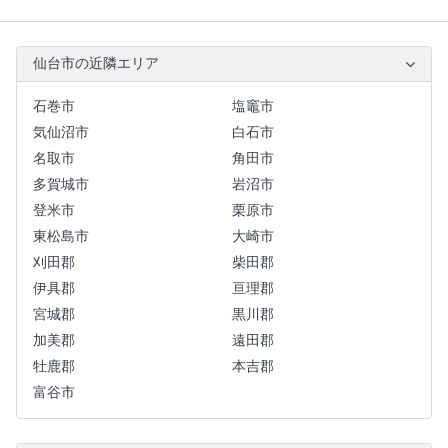
仙台市の近隣エリア
石巻市
塩竈市
気仙沼市
白石市
名取市
角田市
多賀城市
岩沼市
登米市
栗原市
東松島市
大崎市
刈田郡
柴田郡
伊具郡
亘理郡
宮城郡
黒川郡
加美郡
遠田郡
牡鹿郡
本吉郡
富谷市