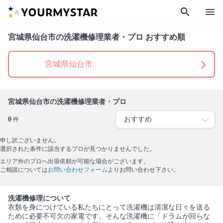
search
menu
宮城県仙台市の洗濯機修理業者・プロ おすすめ順
宮城県仙台市
宮城県仙台市の洗濯機修理業者・プロ
0
件
申し訳ございません。
選択された条件に該当するプロが見つかりませんでした。
エリア外のプロへ出張依頼が可能な場合がございます。
ご相談については
お問い合わせフォーム
よりお問い合わせ下さい。
洗濯機修理について
衣類を身につけている私たちにとって洗濯機は清潔な日々を送る
ために必要不可欠の家電です。そんな洗濯機に「ドラムが回らな