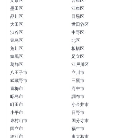
文京区
台東区
墨田区
江東区
品川区
目黒区
大田区
世田谷区
渋谷区
中野区
豊島区
北区
荒川区
板橋区
練馬区
足立区
葛飾区
江戸川区
八王子市
立川市
武蔵野市
三鷹市
青梅市
府中市
昭島市
調布市
町田市
小金井市
小平市
日野市
東村山市
国分寺市
国立市
福生市
狛江市
東大和市