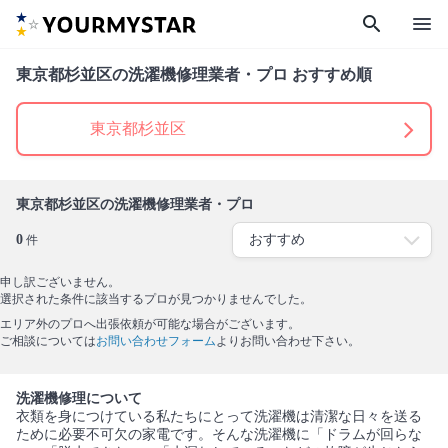
search
menu
東京都杉並区の洗濯機修理業者・プロ おすすめ順
東京都杉並区
東京都杉並区の洗濯機修理業者・プロ
0
件
申し訳ございません。
選択された条件に該当するプロが見つかりませんでした。
エリア外のプロへ出張依頼が可能な場合がございます。
ご相談については
お問い合わせフォーム
よりお問い合わせ下さい。
洗濯機修理について
衣類を身につけている私たちにとって洗濯機は清潔な日々を送る
ために必要不可欠の家電です。そんな洗濯機に「ドラムが回らな