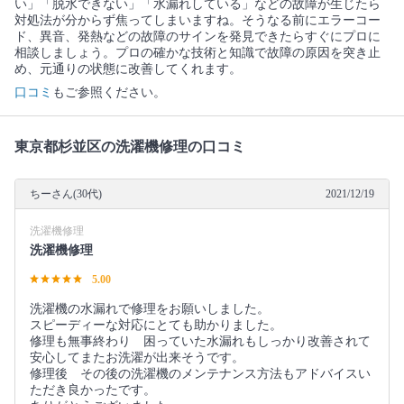
い」「脱水できない」「水漏れしている」などの故障が生じたら
対処法が分からず焦ってしまいますね。そうなる前にエラーコー
ド、異音、発熱などの故障のサインを発見できたらすぐにプロに
相談しましょう。プロの確かな技術と知識で故障の原因を突き止
め、元通りの状態に改善してくれます。
口コミ
もご参照ください。
東京都杉並区の洗濯機修理の口コミ
ちーさん(30代)
2021/12/19
洗濯機修理
洗濯機修理
5.00
洗濯機の水漏れで修理をお願いしました。
スピーディーな対応にとても助かりました。
修理も無事終わり 困っていた水漏れもしっかり改善されて
安心してまたお洗濯が出来そうです。
修理後 その後の洗濯機のメンテナンス方法もアドバイスい
ただき良かったです。