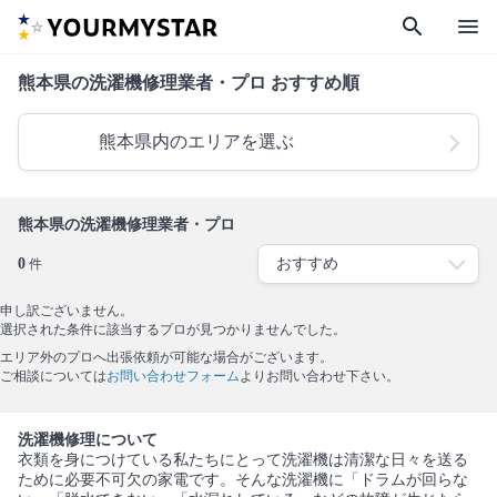
search
menu
熊本県の洗濯機修理業者・プロ おすすめ順
熊本県内のエリアを選ぶ
熊本県の洗濯機修理業者・プロ
0
件
申し訳ございません。
選択された条件に該当するプロが見つかりませんでした。
エリア外のプロへ出張依頼が可能な場合がございます。
ご相談については
お問い合わせフォーム
よりお問い合わせ下さい。
洗濯機修理について
衣類を身につけている私たちにとって洗濯機は清潔な日々を送る
ために必要不可欠の家電です。そんな洗濯機に「ドラムが回らな