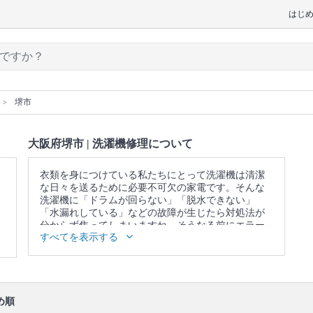
はじ
堺市
大阪府堺市 | 洗濯機修理について
衣類を身につけている私たちにとって洗濯機は清潔
な日々を送るために必要不可欠の家電です。そんな
洗濯機に「ドラムが回らない」「脱水できない」
「水漏れしている」などの故障が生じたら対処法が
分からず焦ってしまいますね。そうなる前にエラー
すべてを表示する
コード、異音、発熱などの故障のサインを発見でき
たらすぐにプロに相談しましょう。プロの確かな技
術と知識で故障の原因を突き止め、元通りの状態に
改善してくれます。
口コミ
もご参照ください。
め順