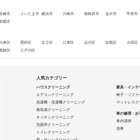
前橋市
さいたま市
横浜市
川崎市
相模原市
金沢市
甲府市
那覇市
台東区
墨田区
足立区
江東区
品川区
目黒区
大田区
葛飾区
江戸川区
人気カテゴリー
ハウスクリーニング
家具・インテ
エアコンクリーニング
椅子・ソファ
洗濯槽・洗濯機クリーニング
マットレスク
換気扇クリーニング
車の修理・お
キッチンクリーニング
車内清掃
洗面所クリーニング
洗車
トイレクリーニング
窓・サッシクリーニング