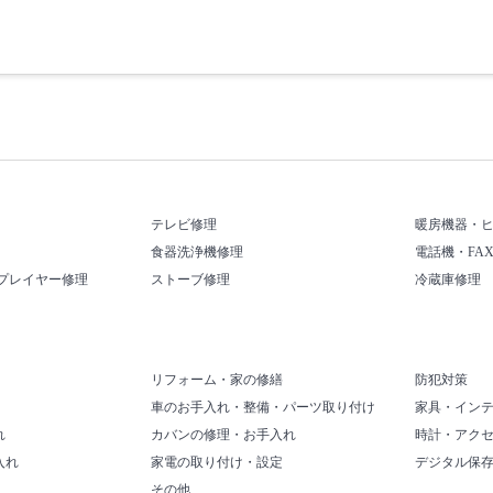
テレビ修理
暖房機器・
食器洗浄機修理
電話機・FA
プレイヤー修理
ストーブ修理
冷蔵庫修理
リフォーム・家の修繕
防犯対策
車のお手入れ・整備・パーツ取り付け
家具・イン
れ
カバンの修理・お手入れ
時計・アク
入れ
家電の取り付け・設定
デジタル保
その他