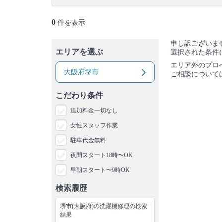
0
件を表示
申し訳ございま
エリアを選ぶ
選択された条件
エリア外のプロ
大阪府堺市
ご相談について
こだわり条件
追加料金一切なし
女性スタッフ作業
駐車代金無料
夜間スタート18時〜OK
早朝スタート〜9時OK
検索履歴
堺市(大阪府)の洗濯機修理の検索
結果