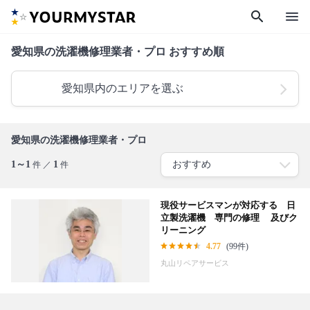
search
menu
愛知県の洗濯機修理業者・プロ おすすめ順
愛知県内のエリアを選ぶ
愛知県の洗濯機修理業者・プロ
1～1
1
件 ／
件
現役サービスマンが対応する 日
立製洗濯機 専門の修理 及びク
リーニング
4.77
(99件)
丸山リペアサービス