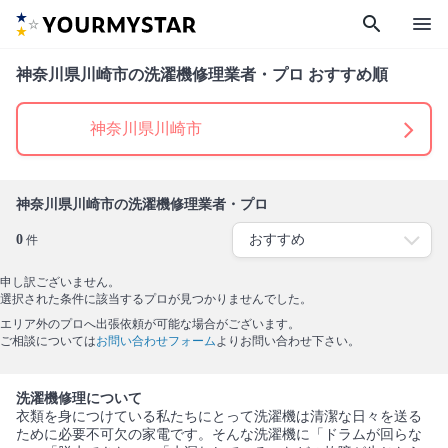
search
menu
神奈川県川崎市の洗濯機修理業者・プロ おすすめ順
神奈川県川崎市
神奈川県川崎市の洗濯機修理業者・プロ
0
件
申し訳ございません。
選択された条件に該当するプロが見つかりませんでした。
エリア外のプロへ出張依頼が可能な場合がございます。
ご相談については
お問い合わせフォーム
よりお問い合わせ下さい。
洗濯機修理について
衣類を身につけている私たちにとって洗濯機は清潔な日々を送る
ために必要不可欠の家電です。そんな洗濯機に「ドラムが回らな