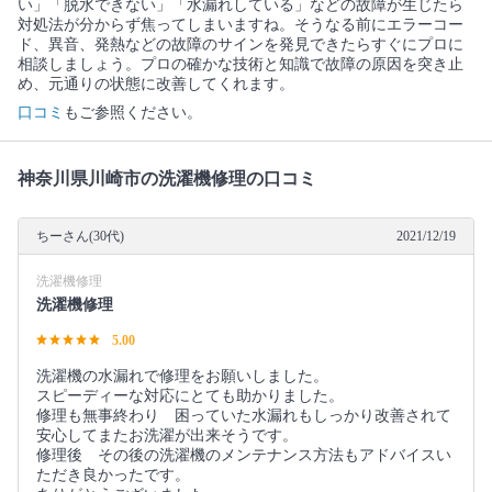
い」「脱水できない」「水漏れしている」などの故障が生じたら
対処法が分からず焦ってしまいますね。そうなる前にエラーコー
ド、異音、発熱などの故障のサインを発見できたらすぐにプロに
相談しましょう。プロの確かな技術と知識で故障の原因を突き止
め、元通りの状態に改善してくれます。
口コミ
もご参照ください。
神奈川県川崎市の洗濯機修理の口コミ
ちーさん(30代)
2021/12/19
洗濯機修理
洗濯機修理
5.00
洗濯機の水漏れで修理をお願いしました。
スピーディーな対応にとても助かりました。
修理も無事終わり 困っていた水漏れもしっかり改善されて
安心してまたお洗濯が出来そうです。
修理後 その後の洗濯機のメンテナンス方法もアドバイスい
ただき良かったです。