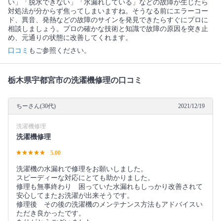
い」「脱水できない」「水漏れしている」などの故障が生じたら
対処法が分からず焦ってしまいますね。そうなる前にエラーコー
ド、異音、発熱などの故障のサインを発見できたらすぐにプロに
相談しましょう。プロの確かな技術と知識で故障の原因を突き止
め、元通りの状態に改善してくれます。
口コミ
もご参照ください。
栃木県宇都宮市の洗濯機修理の口コミ
ちーさん(30代)
2021/12/19
洗濯機修理
洗濯機修理
5.00
洗濯機の水漏れで修理をお願いしました。
スピーディーな対応にとても助かりました。
修理も無事終わり 困っていた水漏れもしっかり改善されて
安心してまたお洗濯が出来そうです。
修理後 その後の洗濯機のメンテナンス方法もアドバイスい
ただき良かったです。