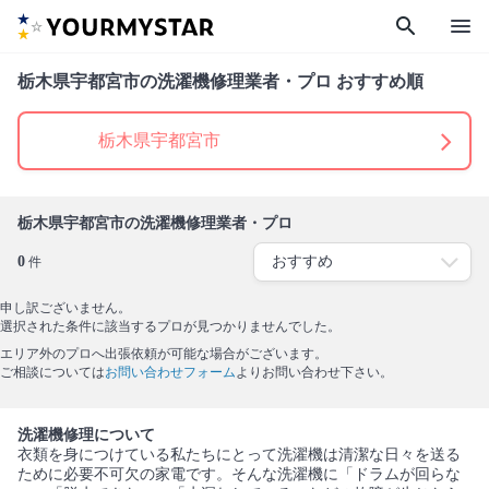
search
menu
栃木県宇都宮市の洗濯機修理業者・プロ おすすめ順
栃木県宇都宮市
栃木県宇都宮市の洗濯機修理業者・プロ
0
件
申し訳ございません。
選択された条件に該当するプロが見つかりませんでした。
エリア外のプロへ出張依頼が可能な場合がございます。
ご相談については
お問い合わせフォーム
よりお問い合わせ下さい。
洗濯機修理について
衣類を身につけている私たちにとって洗濯機は清潔な日々を送る
ために必要不可欠の家電です。そんな洗濯機に「ドラムが回らな