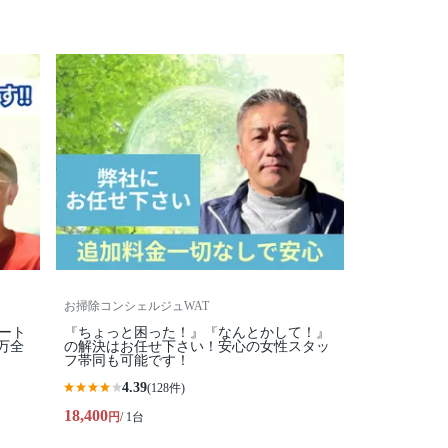
お掃除コンシェルジュWAT
ピート
『ちょっと困った！』『なんとかして！』
万全
の解決はお任せ下さい！安心の女性スタッ
フ帯同も可能です！
4.39
(128件)
18,400
円
/ 1台