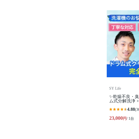
SY Life
✨乾燥不良・
ム式分解洗浄 
4.88
(3
23,000
円
/ 1台