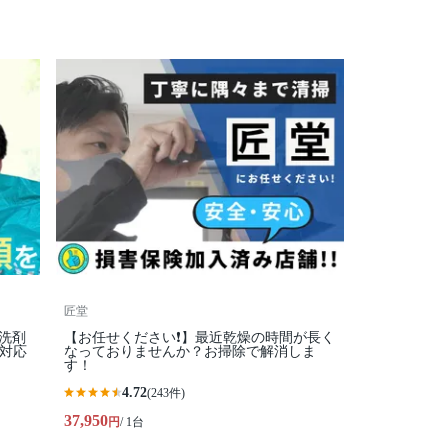
匠堂
コ洗剤
【お任せください❗️】最近乾燥の時間が長く
間対応
なっておりませんか？お掃除で解消しま
す！
4.72
(243件)
37,950
円
/ 1台