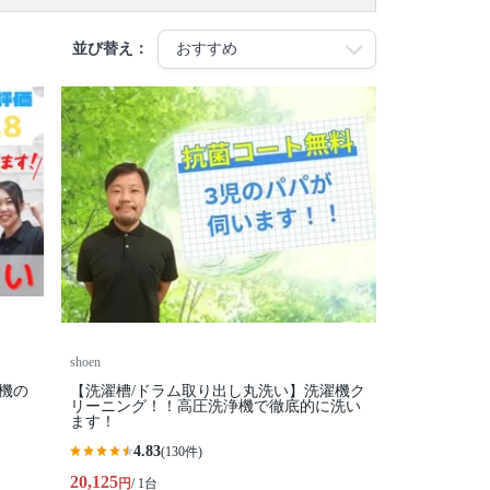
並び替え：
shoen
濯機の
【洗濯槽/ドラム取り出し丸洗い】洗濯機ク
リーニング！！高圧洗浄機で徹底的に洗い
ます！
4.83
(130件)
20,125
円
/ 1台