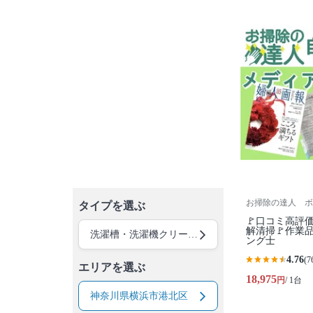
お掃除の達人 ボ
タイプを選ぶ
🚩口コミ高評
解清掃🚩作業
洗濯槽・洗濯機クリーニング
ング士
4.76
(7
エリアを選ぶ
18,975
円
/ 1台
神奈川県横浜市港北区