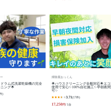
ー
掃除屋おっくん
、ドラム式洗濯乾燥機の完全
🌟ハウスクリーニング全般対応🌟エ
ニング🌟
使用で安心✨100%自社施工✨早朝夜
可✨
件)
3.71
(17件)
17,250
円
/ 1台