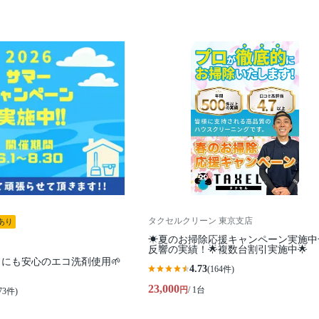
タクセルクリーン 東京支店
あり
☀夏のお掃除応援キャンペーン実施中
反響の実績！🌟複数台割引実施中🌟
にも安心のエコ洗剤使用🌱
4.73
(164件)
23,000
円
/ 1台
73件)