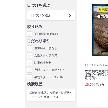
日づけを選ぶ
日づけを選ぶ
絞り込み
平日作業500円OFF
こだわり条件
追加料金一切なし
女性スタッフ作業
駐車代金無料
おそうじ@ろまん
夜間スタート18時〜OK
🌟大切な家電
で安心✨複数
早朝スタート〜9時OK
応可能✨
検索履歴
20,700
円
/ 1台
横浜市港北区の洗濯槽・洗濯機ク
リーニング業者・プロ