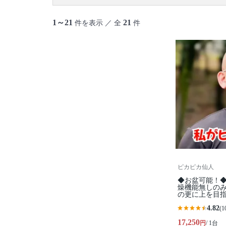
1～21
21
件を表示 ／ 全
件
ピカピカ仙人
◆お盆可能！◆
燥機能無しの
の更に上を目
4.82
(1
17,250
円
/ 1台