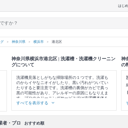
はじ
ング
神奈川県
横浜市
港北区
神奈川県横浜市港北区 | 洗濯槽・洗濯機クリーニン
神
グについて
の
洗濯機見落としがちな掃除場所の１つです。洗濯も
のからイヤなニオイがしたり、黒い汚れがついてい
たりすると要注意です。洗濯槽の裏側がカビで真っ
黒の可能性があり、アレルギーの原因にもなりえま
す。プロのクリーニングサービスでは洗濯機本体を
すべてを表示する
を分解し、まるごと徹底的に洗浄いたします。
▼表示価格に含まれる洗濯槽・洗濯機クリーニング
の作業範囲
業者・プロ
洗濯槽 / 洗濯機本体の内側・外側 / 洗濯パン / 作業場
おすすめ順