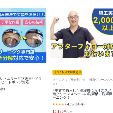
口コミ投稿で特典あり
臭い・エラー症状改善✨ドラ
オキシアップ神奈川中央（湘南クリーンスペ
+ ヒートポンプ対応
ス）
6件)
⭐️中古で購入した洗濯機にもオススメ
南クリーンスペースの洗濯槽・洗濯機
ーニング！
4.79
(1084件)
15,180
円
/ 1台