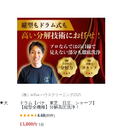
（株）toYou ハウスクリーニング2525
☀大
ドラム【パナ、東芝、日立、シャープ】
【縦型全機種】分解高圧洗浄！
4.68
(89件)
13,800
円
/ 1台