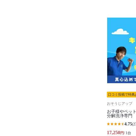
口コミ投稿で特典
おそうじアップ
お子様やペット
分解洗浄専門
4.75
(2
17,250
円
/ 1台