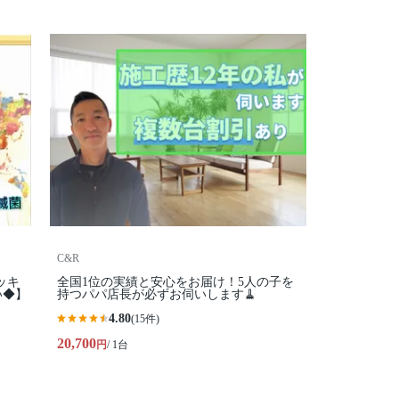
C&R
ッキ
全国1位の実績と安心をお届け！5人の子を
い◆】
持つパパ店長が必ずお伺いします🧹
4.80
(15件)
20,700
円
/ 1台