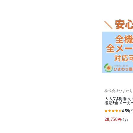
株式会社ひまわり
大人気❗️梅雨
復活❗️全メー
4.59
(2
28,750
円
/ 1台