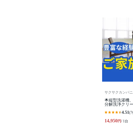
サクサクカンパニ
🌟縦型洗濯機
分解洗浄クリー
4.51
(7
14,950
円
/ 1台