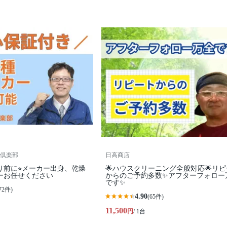
倶楽部
日高商店
入り前に⭐︎メーカー出身、乾燥
🌟ハウスクリーニング全般対応🌟リ
カーお任せください
からのご予約多数✨アフターフォロー
です✨
72件)
4.90
(65件)
11,500
円
/ 1台