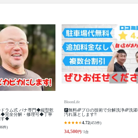
所の簡易清掃
口コミ
もご参照ください。
※本ページでは一部プロモーションを含む場合があ
ります。
BloomLife
ドラム式 パナ専門◆縦型乾
🅿️無料🌈プロの技術で分解洗浄🌈洗
み◆完全分解・修理可◆丁寧
汚れ落とします‼
指す◆
4.72
(453件)
06件)
34,500
円
/ 1台