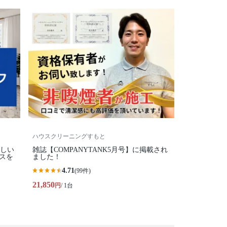
ハウスクリーニングすもと
優しい
雑誌【COMPANYTANK5月号】に掲載され
スを
ました！
4.71
(99件)
21,850
円
/ 1台