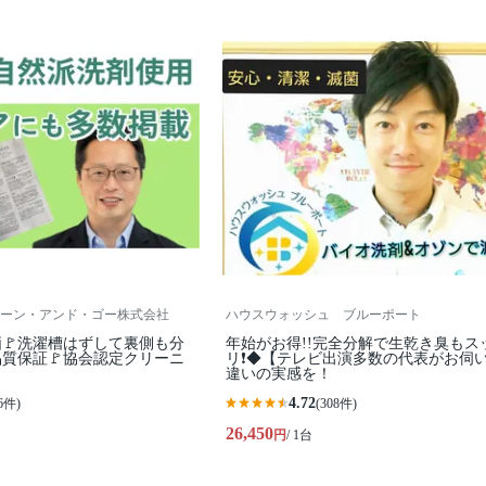
ーン・アンド・ゴー株式会社
ハウスウォッシュ ブルーポート
価🚩洗濯槽はずして裏側も分
年始がお得!!完全分解で生乾き臭もス
品質保証🚩協会認定クリーニ
リ❗◆【テレビ出演多数の代表がお伺
違いの実感を！
4.72
6件)
(308件)
26,450
円
/ 1台