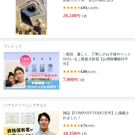
割あり◎丁寧・安心の高圧洗浄
4.93
(2,028件)
20,240
円
/ 1台
ワントップ
✨親切、優しく、丁寧に🎉お子様やペット
🐶のいるご家庭大歓迎【お掃除機能付不
可】
4.89
(262件)
7,000
円
/ 1台
ハウスクリーニングすもと
雑誌【COMPANYTANK5月号】に掲載さ
れました！
4.71
(99件)
10,350
円
/ 1台