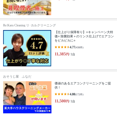
Re:Karu Cleaning リ･カルクリーニング
【仕上がり保障有り】⭐キャンペーン大特
価⭐ 除菌効果＋のリンス仕上げでエアコン
をピカピカに⭐
4.77
(438件)
11,385
円
/ 1台
おそうじ屋 ふなだ
価値のあるエアコンクリーニングをご提
供！
4.80
(172件)
11,500
円
/ 1台