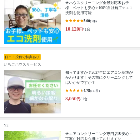
🌟ハウスクリーニング全般対応🌟お子
様、ペットも安心✨100%自社施工✨エコ
洗剤も使用可能
5.00
(3件)
10,120
円
/ 1台
口コミ投稿で特典あり
いちごハウスサービス
知ってますか？2027年にエアコン基準が
かわります！その前にクリーニングして
はいかかですか？
4.78
(111件)
8,050
円
/ 1台
Y2
🌟エアコンクリーニング専門店🌟安心・
丁寧な対応を心掛けております✨