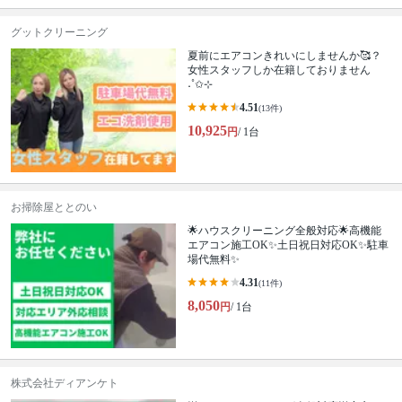
グットクリーニング
夏前にエアコンきれいにしませんか🥰？
女性スタッフしか在籍しておりません
˖˚✩⊹
4.51
(13件)
10,925
円
/ 1台
お掃除屋ととのい
🌟ハウスクリーニング全般対応🌟高機能
エアコン施工OK✨土日祝日対応OK✨駐車
場代無料✨
4.31
(11件)
8,050
円
/ 1台
株式会社ディアンケト