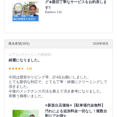
グ☀️親切丁寧なサービスをお約束しま
す‼️
Rainbow Life
匿名希望(50代)
2026年08月
エアコンクリーニング(壁掛型)
綺麗になりました。
4.60
今回は寝室やリビング等、計4台お願いしました。
とても親切な対応で、とても丁寧・綺麗にクリーニングして
頂きました。
今後のメンテナンス方法も教えて頂き参考になりました。
有難う御座いました。
⭐新規出店価格⭐【駐車場代金無料】
汚れによる追加料金一切なし！複数台
割りでお得✨