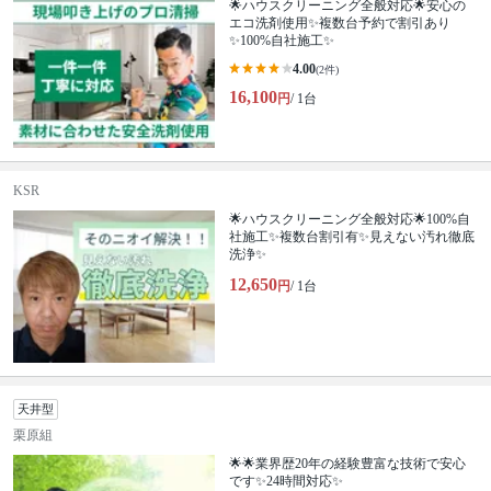
🌟ハウスクリーニング全般対応🌟安心の
エコ洗剤使用✨複数台予約で割引あり
✨100%自社施工✨
4.00
(2件)
16,100
円
/ 1台
KSR
🌟ハウスクリーニング全般対応🌟100%自
社施工✨複数台割引有✨見えない汚れ徹底
洗浄✨
12,650
円
/ 1台
天井型
栗原組
🌟🌟業界歴20年の経験豊富な技術で安心
です✨24時間対応✨