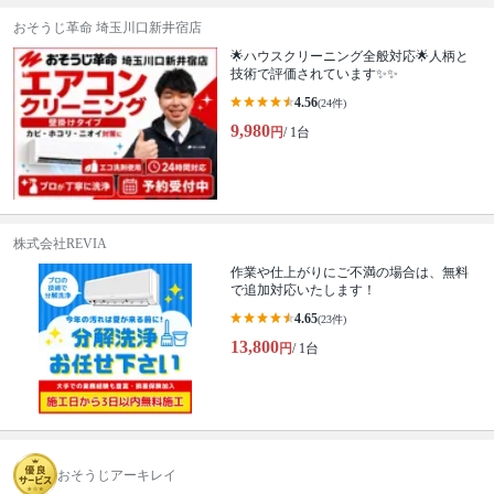
おそうじ革命 埼玉川口新井宿店
🌟ハウスクリーニング全般対応🌟人柄と
技術で評価されています✨✨
4.56
(24件)
9,980
円
/ 1台
株式会社REVIA
作業や仕上がりにご不満の場合は、無料
で追加対応いたします！
4.65
(23件)
13,800
円
/ 1台
おそうじアーキレイ