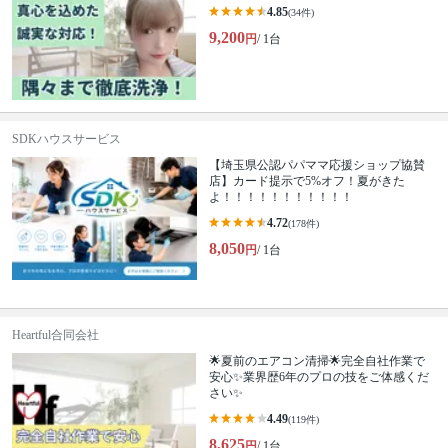
4.85
(34件)
9,200
円
/ 1台
SDKハウスサービス
【埼玉県公認パパママ応援ショップ協賛
店】カード提示で5%オフ！夏がきた
よ！！！！！！！！！！！
4.72
(178件)
8,050
円
/ 1台
Heartful合同会社
🌟夏前のエアコン清掃🌟完全自社作業で
安心✨業界歴6年のプロの技をご体感くだ
さい✨
4.49
(119件)
8,625
円
/ 1台