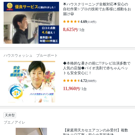
🌟ハウスクリーニング全般対応🌟安心の
自社作業✨プロの技術でお客様に感動をお
届け😃
4.69
(114件)
8,625
円
/ 1台
ハウスウォッシュ ブルーポート
◆本格的な暑さの前に!!テレビ出演多数で
人気の店舗◆バイオ洗剤で赤ちゃんペッ
トも安全安心に！
4.72
(308件)
11,960
円
/ 1台
天井型
ブエノアイレ
【家庭用天カセエアコンのみ受付】複数