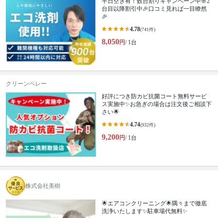
平日空き有！数台割りキャンペーン中🌸2
台目以降割引中🎉口コミ見れば一目瞭然
🎉
4.78
(741件)
8,050
円
/ 1台
クリーンベレー
好評につき防カビ抗菌コート無料サービ
ス実施中✨お急ぎの場合は注文後ご相談下
さい🌟
4.74
(932件)
9,200
円
/ 1台
株式会社美樹
🌟エアコンクリーニング🌟隅々まで徹底
洗浄いたします✨駐車場代無料✨