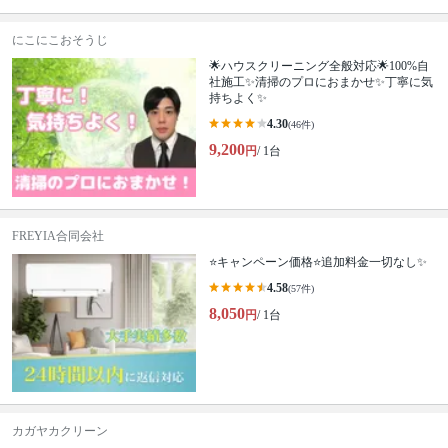
にこにこおそうじ
🌟ハウスクリーニング全般対応🌟100%自
社施工✨清掃のプロにおまかせ✨丁寧に気
持ちよく✨
4.30
(46件)
9,200
円
/ 1台
FREYIA合同会社
⭐キャンペーン価格⭐追加料金一切なし✨
4.58
(57件)
8,050
円
/ 1台
カガヤカクリーン