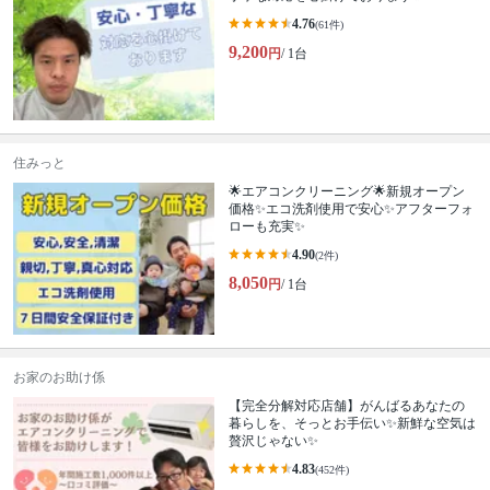
4.76
(61件)
9,200
円
/ 1台
住みっと
🌟エアコンクリーニング🌟新規オープン
価格✨エコ洗剤使用で安心✨アフターフォ
ローも充実✨
4.90
(2件)
8,050
円
/ 1台
お家のお助け係
【完全分解対応店舗】がんばるあなたの
暮らしを、そっとお手伝い✨新鮮な空気は
贅沢じゃない✨
4.83
(452件)