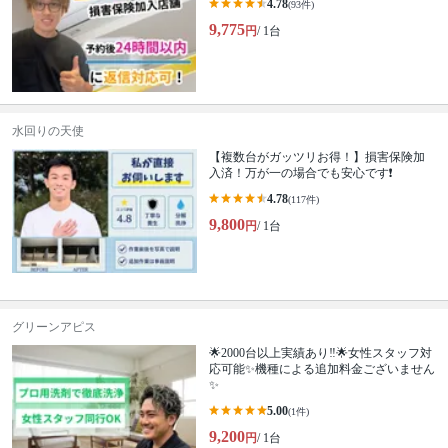
4.78
(93件)
9,775
円
/ 1台
水回りの天使
【複数台がガッツリお得！】損害保険加
入済！万が一の場合でも安心です❗️
4.78
(117件)
9,800
円
/ 1台
グリーンアピス
🌟2000台以上実績あり‼️🌟女性スタッフ対
応可能✨機種による追加料金ございません
✨
5.00
(1件)
9,200
円
/ 1台