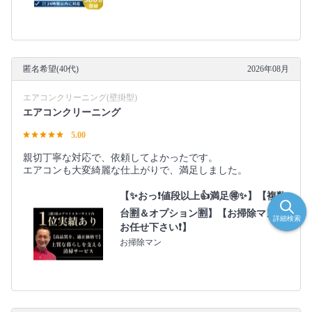
匿名希望(40代)
2026年08月
エアコンクリーニング(壁掛型)
エアコンクリーニング
5.00
親切丁寧な対応で、依頼してよかったです。
エアコンも大変綺麗な仕上がりで、満足しました。
【✨おっ❗値段以上👍満足🉐✨】【複数
台🈹＆オプション🈹】【お掃除マンに
詳細検索
お任せ下さい❗】
お掃除マン