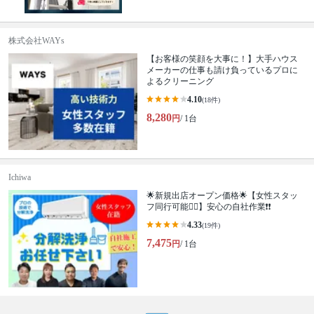
株式会社WAYs
【お客様の笑顔を大事に！】大手ハウス
メーカーの仕事も請け負っているプロに
よるクリーニング
4.10
(18件)
8,280
円
/ 1台
Ichiwa
🌟新規出店オープン価格🌟【女性スタッ
フ同行可能🙆‍♀️】安心の自社作業❗️❗️
4.33
(19件)
7,475
円
/ 1台