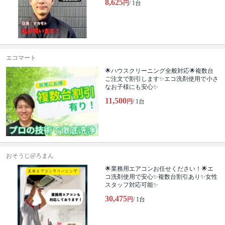
8,625
円
/ 1台
エコマート
🌟ハウスクリーニング全般対応🌟複数台
ご注文で割引します✨エコ洗剤使用で小さ
なお子様にも安心✨
11,500
円
/ 1台
おそうじ@ろまん
🌟業務用エアコンお任せください！🌟エ
コ洗剤使用で安心✨複数台割引あり✨女性
スタッフ対応可能✨
30,475
円
/ 1台