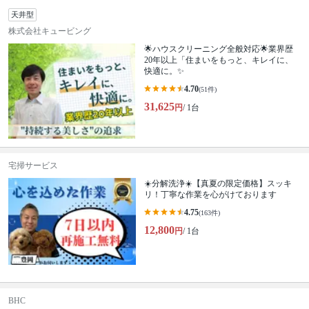
天井型
株式会社キュービング
🌟ハウスクリーニング全般対応🌟業界歴
20年以上「住まいをもっと、キレイに、
快適に。✨
4.70
(51件)
31,625
円
/ 1台
宅掃サービス
☀️分解洗浄☀️【真夏の限定価格】スッキ
リ！丁寧な作業を心がけております
4.75
(163件)
12,800
円
/ 1台
BHC