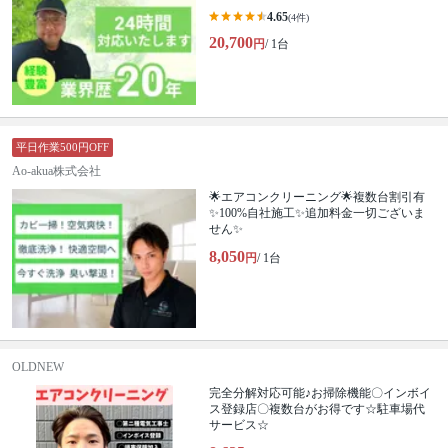
4.65
(4件)
20,700
円
/ 1台
平日作業500円OFF
Ao-akua株式会社
🌟エアコンクリーニング🌟複数台割引有
✨100%自社施工✨追加料金一切ございま
せん✨
8,050
円
/ 1台
OLDNEW
完全分解対応可能♪お掃除機能〇インボイ
ス登録店〇複数台がお得です☆駐車場代
サービス☆