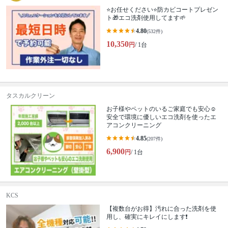
⭐️お任せください⭐️防カビコートプレゼン
ト🎁エコ洗剤使用してます🌱
4.80
(532件)
10,350
円
/ 1台
タスカルクリーン
お子様やペットのいるご家庭でも安心☺️
安全で環境に優しいエコ洗剤を使ったエ
アコンクリーニング
4.85
(207件)
6,900
円
/ 1台
KCS
【複数台がお得】汚れに合った洗剤を使
用し、確実にキレイにします❗️