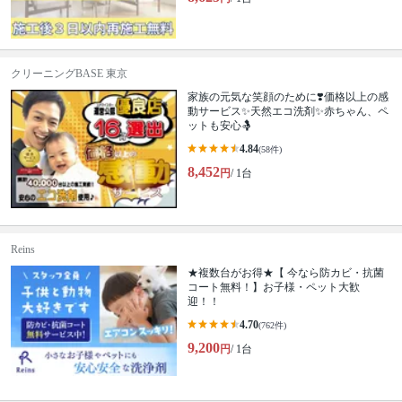
クリーニングBASE 東京
家族の元気な笑顔のために❣️価格以上の感
動サービス✨天然エコ洗剤✨赤ちゃん、ペ
ットも安心🤱
4.84
(58件)
8,452
円
/ 1台
Reins
★複数台がお得★【 今なら防カビ・抗菌
コート無料！】お子様・ペット大歓
迎！！
4.70
(762件)
9,200
円
/ 1台