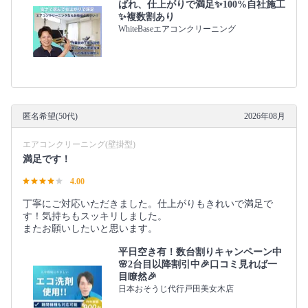
ばれ、仕上がりで満足✨100%自社施工
✨複数割あり
WhiteBaseエアコンクリーニング
匿名希望(50代)
2026年08月
エアコンクリーニング(壁掛型)
満足です！
4.00
丁寧にご対応いただきました。仕上がりもきれいで満足で
す！気持ちもスッキリしました。
またお願いしたいと思います。
平日空き有！数台割りキャンペーン中
🌸2台目以降割引中🎉口コミ見れば一
目瞭然🎉
日本おそうじ代行戸田美女木店