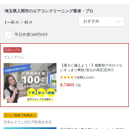
埼玉県入間市のエアコンクリーニング業者・プロ
1～45
45
件 ／
件
平日作業500円OFF
注目のプロ
ブエノアイレ
【暑さに備えよう！】複数割で今のうち
にすっきり爽快♪︎安心の高圧洗浄◎
4.93
(2,028件)
8,740
円
/ 1台
口コミ投稿で特典あり
日本おそうじ代行戸田美女木店