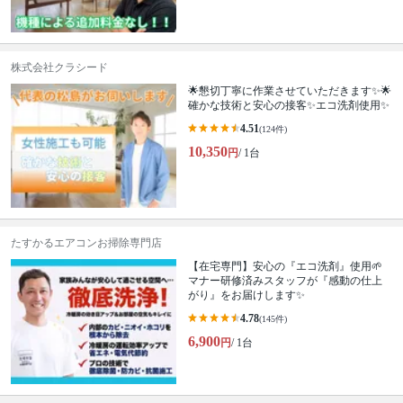
株式会社クラシード
🌟懇切丁寧に作業させていただきます✨🌟
確かな技術と安心の接客✨エコ洗剤使用✨
4.51
(124件)
10,350
円
/ 1台
たすかるエアコンお掃除専門店
【在宅専門】安心の『エコ洗剤』使用🌱
マナー研修済みスタッフが『感動の仕上
がり』をお届けします✨
4.78
(145件)
6,900
円
/ 1台