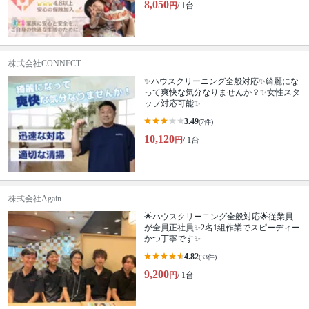
8,050
円
/ 1台
株式会社CONNECT
✨ハウスクリーニング全般対応✨綺麗にな
って爽快な気分なりませんか？✨女性スタ
ッフ対応可能✨
3.49
(7件)
10,120
円
/ 1台
株式会社Again
🌟ハウスクリーニング全般対応🌟従業員
が全員正社員✨2名1組作業でスピーディー
かつ丁寧です✨
4.82
(33件)
9,200
円
/ 1台