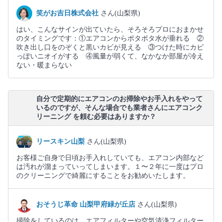
笑がお吉日株式会社
さん(山梨県)
はい、こんなサインが出ていたら、そろそろプロにおまかせ
のタイミングです：①エアコンからポタポタ水が垂れる ②
吹き出し口をのぞくと黒いカビが見える ③つけた時にカビ
っぽいニオイがする ④風量が弱くて、なかなか部屋が冷え
ない・暖まらない
自分で定期的にエアコンのお掃除やお手入れをやって
いるのですが、そんな場合でも業者さんにエアコンク
リーニング を頼む必要はありますか？
リースキン山梨
さん(山梨県)
お客様ご自身で日頃お手入れしていても、エアコン内部など
は汚れが溜まっていってしまいます。１〜２年に一度はプロ
のクリーニングで綺麗にすることをお勧めいたします。
おそうじ革命 山梨甲府緑が丘店
さん(山梨県)
掃除をしているのは、エアフィルターや空気清浄フィルター