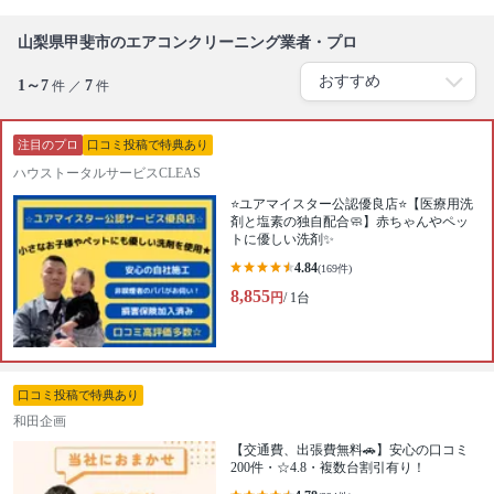
山梨県甲斐市のエアコンクリーニング業者・プロ
1～7
7
件 ／
件
注目のプロ
口コミ投稿で特典あり
ハウストータルサービスCLEAS
⭐️ユアマイスター公認優良店⭐️【医療用洗
剤と塩素の独自配合🧼】赤ちゃんやペッ
トに優しい洗剤✨
4.84
(169件)
8,855
円
/ 1台
口コミ投稿で特典あり
和田企画
【交通費、出張費無料🚗】安心の口コミ
200件・☆4.8・複数台割引有り！