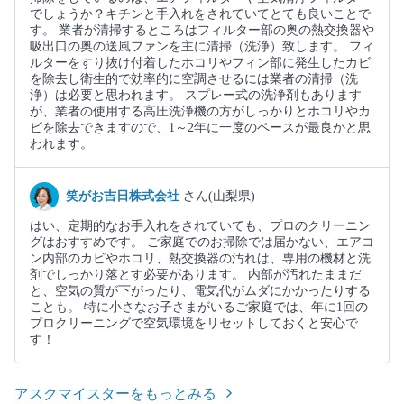
でしょうか？キチンと手入れをされていてとても良いことで
す。 業者が清掃するところはフィルター部の奥の熱交換器や
吸出口の奥の送風ファンを主に清掃（洗浄）致します。 フィ
ルターをすり抜け付着したホコリやフィン部に発生したカビ
を除去し衛生的で効率的に空調させるには業者の清掃（洗
浄）は必要と思われます。 スプレー式の洗浄剤もあります
が、業者の使用する高圧洗浄機の方がしっかりとホコリやカ
ビを除去できますので、1～2年に一度のペースが最良かと思
われます。
笑がお吉日株式会社
さん(山梨県)
はい、定期的なお手入れをされていても、プロのクリーニン
グはおすすめです。 ご家庭でのお掃除では届かない、エアコ
ン内部のカビやホコリ、熱交換器の汚れは、専用の機材と洗
剤でしっかり落とす必要があります。 内部が汚れたままだ
と、空気の質が下がったり、電気代がムダにかかったりする
ことも。 特に小さなお子さまがいるご家庭では、年に1回の
プロクリーニングで空気環境をリセットしておくと安心で
す！
アスクマイスターをもっとみる