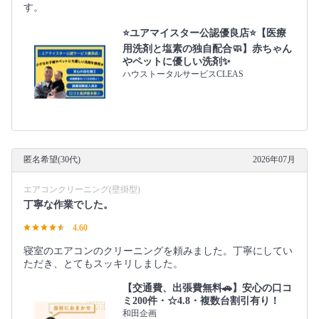
す。
⭐️ユアマイスター公認優良店⭐️【医療
用洗剤と塩素の独自配合🧼】赤ちゃん
やペットに優しい洗剤✨
ハウストータルサービスCLEAS
匿名希望(30代)
2026年07月
エアコンクリーニング(壁掛型)
丁寧な作業でした。
4.60
寝室のエアコンのクリーニングを頼みました。丁寧にしてい
ただき、とてもスッキリしました。
【交通費、出張費無料🚗】安心の口コ
ミ200件・☆4.8・複数台割引有り！
和田企画