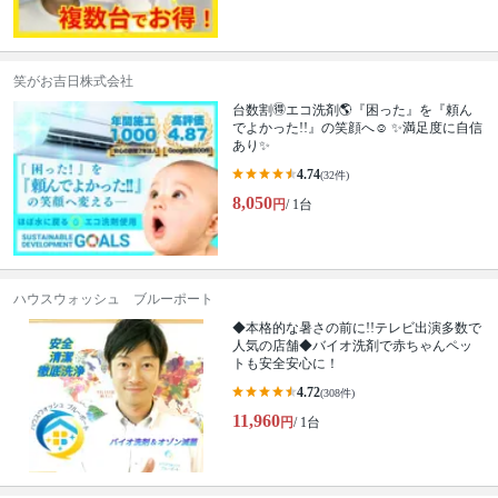
笑がお吉日株式会社
台数割🉐エコ洗剤🌎『困った』を『頼ん
でよかった!!』の笑顔へ☺︎ ✨満足度に自信
あり✨
4.74
(32件)
8,050
円
/ 1台
ハウスウォッシュ ブルーポート
◆本格的な暑さの前に!!テレビ出演多数で
人気の店舗◆バイオ洗剤で赤ちゃんペッ
トも安全安心に！
4.72
(308件)
11,960
円
/ 1台