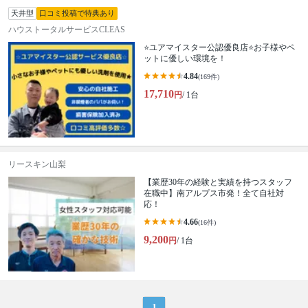
天井型
口コミ投稿で特典あり
ハウストータルサービスCLEAS
⭐️ユアマイスター公認優良店⭐️お子様やペ
ットに優しい環境を！
4.84
(169件)
17,710
円
/ 1台
リースキン山梨
【業歴30年の経験と実績を持つスタッフ
在職中】南アルプス市発！全て自社対
応！
4.66
(16件)
9,200
円
/ 1台
1