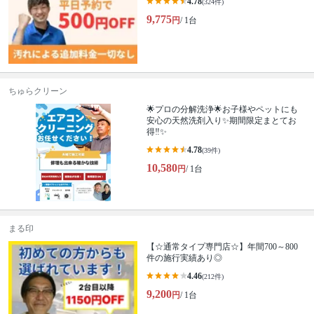
4.78
(324件)
9,775
円
/ 1台
ちゅらクリーン
🌟プロの分解洗浄🌟お子様やペットにも
安心の天然洗剤入り✨期間限定まとてお
得‼️✨
4.78
(39件)
10,580
円
/ 1台
まる印
【☆通常タイプ専門店☆】年間700～800
件の施行実績あり◎
4.46
(212件)
9,200
円
/ 1台