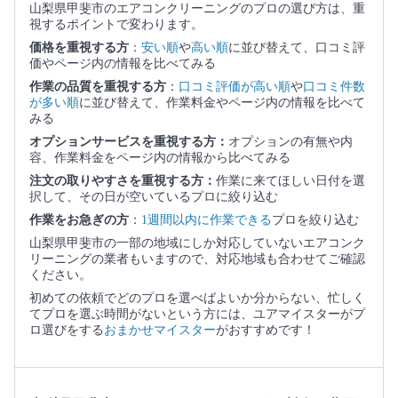
山梨県甲斐市のエアコンクリーニングのプロの選び方は、重
視するポイントで変わります。
価格を重視する方
：
安い順
や
高い順
に並び替えて、口コミ評
価やページ内の情報を比べてみる
作業の品質を重視する方
：
口コミ評価が高い順
や
口コミ件数
が多い順
に並び替えて、作業料金やページ内の情報を比べて
みる
オプションサービスを重視する方：
オプションの有無や内
容、作業料金をページ内の情報から比べてみる
注文の取りやすさを重視する方：
作業に来てほしい日付を選
択して、その日が空いているプロに絞り込む
作業をお急ぎの方
：
1週間以内に作業できる
プロを絞り込む
山梨県甲斐市の一部の地域にしか対応していないエアコンク
リーニングの業者もいますので、対応地域も合わせてご確認
ください。
初めての依頼でどのプロを選べばよいか分からない、忙しく
てプロを選ぶ時間がないという方には、ユアマイスターがプ
ロ選びをする
おまかせマイスター
がおすすめです！