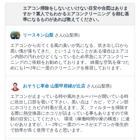
エアコン掃除をしないといけない目安や合図はありま
すか？素人でもわかるエアコンクリーニング を頼む基
準になるものがあれば教えてください。
リースキン山梨
さん(山梨県)
エアコンから出てくる風の臭いが気になる、吹き出し口から
黒い塊が落ちてきた、というようなことがある場合はエアコ
ン内部の汚れがひどくなっているため早急にエアコンクリー
ニングのご依頼をお勧めしております。 綺麗な空気を保つた
めにも1〜2年に一度のクリーニングを推奨しております。
おそうじ革命 山梨甲府緑が丘店
さん(山梨県)
エアコンが止まっている時や風向きルーバーが開いている時
に吹出し口部を覗いて下さい。黒い点は「カビ」でフィン部
にホコリとカビの付着が見えます。又、フィルターを掃除す
る際に熱交換器にホコリが詰まっている事もありますので依
頼の目安にしてください。 環境（稼働時間や家の構造）に違
いがありますが、1～2年に一度のペースがエアコンが衛生的
で効率が良く使用できると思います。