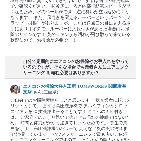
弱冷房の時に臭いが出てきやすので、まずは弱目の冷房運転
でご確認ください。 強冷房にすると内部で結露スピードが早
くなるため、水のベールができ、逆に臭いが立ち込めにくく
なります。 また、風向きを変えるルーバーというパーツ（フ
ラップ・羽根）がありますが、 これは送風口の目に見える場
所にありますので、ルーバーに汚れ付きがあった場合はお掃
除のサインです！ 奥のファンから汚れが飛び散って来ている
状況なので、お掃除が必要です！
自分で定期的にエアコンのお掃除やお手入れをやって
いるのですが、そんな場合でも業者さんにエアコンク
リーニング を頼む必要はありますか？
エアコンお掃除大好き工房 TOMSWORKS 関西東海
支店
さん(三重県)
ご自身でのお掃除素晴らしいと思います！ 我々業者に頼むメ
リットとして、 まずは高圧洗浄機で アルミフィンとシロッ
コファンを 直接洗浄出来ることです！ ここへのカビ付き
は、 ご家庭でのこすり洗いで落とせる汚れの範疇ではないた
め、 時間と体力がかかり過ぎてしまうためです。 養生で周
囲を守り、 高圧洗浄機のパワーで 見えない奥の奥の汚れま
で 清掃しています！ ハウスクリーニングで最も多いご依頼
がエアコンクリーニングですので、たくさんの職人さんがい