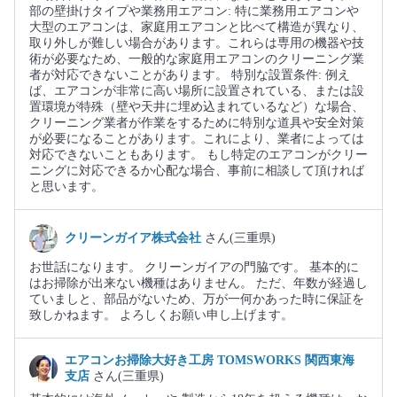
部の壁掛けタイプや業務用エアコン: 特に業務用エアコンや
大型のエアコンは、家庭用エアコンと比べて構造が異なり、
取り外しが難しい場合があります。これらは専用の機器や技
術が必要なため、一般的な家庭用エアコンのクリーニング業
者が対応できないことがあります。 特別な設置条件: 例え
ば、エアコンが非常に高い場所に設置されている、または設
置環境が特殊（壁や天井に埋め込まれているなど）な場合、
クリーニング業者が作業をするために特別な道具や安全対策
が必要になることがあります。これにより、業者によっては
対応できないこともあります。 もし特定のエアコンがクリー
ニングに対応できるか心配な場合、事前に相談して頂ければ
と思います。
クリーンガイア株式会社
さん(三重県)
お世話になります。 クリーンガイアの門脇です。 基本的に
はお掃除が出来ない機種はありません。 ただ、年数が経過し
ていましと、部品がないため、万が一何かあった時に保証を
致しかねます。 よろしくお願い申し上げます。
エアコンお掃除大好き工房 TOMSWORKS 関西東海
支店
さん(三重県)