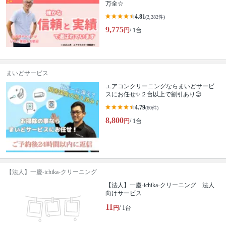
万全☆
4.81
(2,282件)
9,775
円
/ 1台
まいどサービス
エアコンクリーニングならまいどサービ
スにお任せ✨２台以上で割引あり😊
4.79
(60件)
8,800
円
/ 1台
【法人】一慶-ichika-クリーニング
【法人】一慶-ichika-クリーニング 法人
向けサービス
11
円
/ 1台