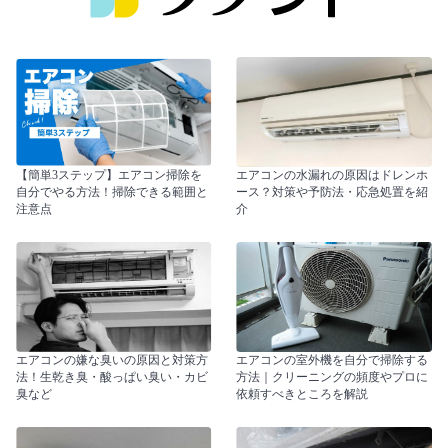
【簡単3ステップ】エアコン掃除を
エアコンの水漏れの原因はドレンホ
自分でやる方法！掃除できる範囲と
ース？対策や予防法・応急処置を紹
注意点
介
エアコンの嫌な臭いの原因と対策方
エアコンの室外機を自分で掃除する
法！生乾き臭・酸っぱい臭い・カビ
方法｜クリーニングの頻度やプロに
臭など
依頼すべきところを解説