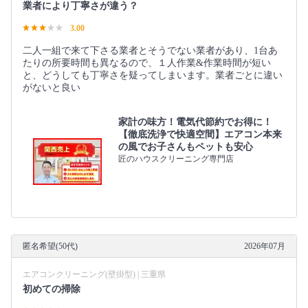
業者により丁寧さが違う？
3.00
二人一組で来て下さる業者とそうでない業者があり、1台あ
たりの所要時間も異なるので、１人作業&作業時間が短い
と、どうしても丁寧さを疑ってしまいます。業者ごとに違い
がないと良い
家計の味方！電気代節約でお得に！
【徹底洗浄で快適空間】エアコン本来
の風でお子さんもペットも安心
匠のハウスクリーニング専門店
匿名希望(50代)
2026年07月
エアコンクリーニング(壁掛型) | 三重県
初めての掃除