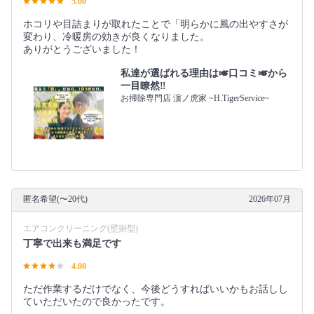
5.00
ホコリや目詰まりが取れたことで「明らかに風の出やすさが
変わり、冷暖房の効きが良くなりました。
ありがとうございました！
私達が選ばれる理由は🎺口コミ🎺から
一目瞭然‼️
お掃除専門店 濵ノ虎家 ~H.TigerService~
匿名希望(〜20代)
2026年07月
エアコンクリーニング(壁掛型)
丁寧で出来も満足です
4.00
ただ作業するだけでなく、今後どうすればいいかもお話しし
ていただいたので良かったです。