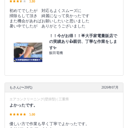
3.80
初めてでしたが 対応もよくスムーズに
掃除もして頂き 綺麗になって良かったです
また機会があればお願いしたいと思いました
暑い中でしたが ありがとうございました
！！今がお得！！🌟大手家電量販店で
の実績あり👍親切、丁寧な作業をしま
す✨
飯田電機
もさん(〜20代)
2026年07月
エアコンクリーニング(壁掛型) | 三重県
よかったです。
5.00
優しい方で作業も早く丁寧でよかったです。