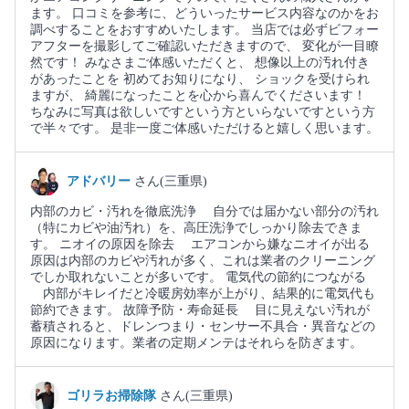
ます。 口コミを参考に、どういったサービス内容なのかをお
調べすることをおすすめいたします。 当店では必ずビフォー
アフターを撮影してご確認いただきますので、 変化が一目瞭
然です！ みなさまご体感いただくと、 想像以上の汚れ付き
があったことを 初めてお知りになり、 ショックを受けられ
ますが、 綺麗になったことを心から喜んでくださいます！
ちなみに写真は欲しいですという方といらないですという方
で半々です。 是非一度ご体感いただけると嬉しく思います。
アドバリー
さん(三重県)
内部のカビ・汚れを徹底洗浄 自分では届かない部分の汚れ
（特にカビや油汚れ）を、高圧洗浄でしっかり除去できま
す。 ニオイの原因を除去 エアコンから嫌なニオイが出る
原因は内部のカビや汚れが多く、これは業者のクリーニング
でしか取れないことが多いです。 電気代の節約につながる
内部がキレイだと冷暖房効率が上がり、結果的に電気代も
節約できます。 故障予防・寿命延長 目に見えない汚れが
蓄積されると、ドレンつまり・センサー不具合・異音などの
原因になります。業者の定期メンテはそれらを防ぎます。
ゴリラお掃除隊
さん(三重県)