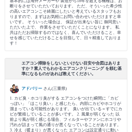
基本的には海外メーカーや 製造から18年を超える機種は、お
断りをさせていただいております。 ただ、そういった希少性
の高いエアコンこそ綺麗にしたいと考えているスタッフもお
りますので、まずはお気軽にお問い合わせいただけますと幸
いです。 そういった場合は、 保証が出来ない旨に 御同意い
ただいた上で、 作業をさせていただくことになります。 私
共はただお掃除するのではなく、喜んでいただけること、幸
せを感じていただけることを目指して、日々精進しておりま
す！
エアコン掃除をしないといけない目安や合図はありま
すか？素人でもわかるエアコンクリーニング を頼む基
準になるものがあれば教えてください。
アドバリー
さん(三重県)
1. カビ臭・ホコリ臭がする エアコンをつけた瞬間に「カビ
っぽい」「ほこり臭い」と感じたら、内部にカビやホコリが
溜まっている可能性があります。 臭いが出ている＝すでにカ
ビが繁殖していることが多いです。 2. 風量が弱くなった 以
前より風が弱く感じる場合、フィルターやファンにホコリや
汚れが詰まって風の通りが悪くなっていることがあります。
3. 冷え（暖まり）が悪くなった エアコンは設定通りに動い