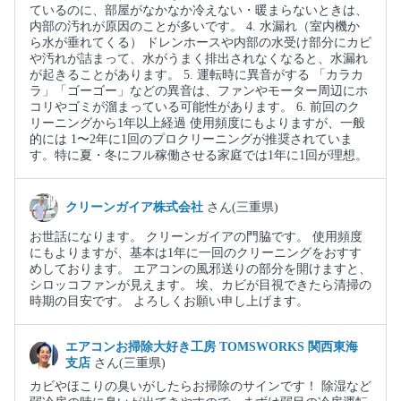
ているのに、部屋がなかなか冷えない・暖まらないときは、
内部の汚れが原因のことが多いです。 4. 水漏れ（室内機か
ら水が垂れてくる） ドレンホースや内部の水受け部分にカビ
や汚れが詰まって、水がうまく排出されなくなると、水漏れ
が起きることがあります。 5. 運転時に異音がする 「カラカ
ラ」「ゴーゴー」などの異音は、ファンやモーター周辺にホ
コリやゴミが溜まっている可能性があります。 6. 前回のク
リーニングから1年以上経過 使用頻度にもよりますが、一般
的には 1〜2年に1回のプロクリーニングが推奨されていま
す。特に夏・冬にフル稼働させる家庭では1年に1回が理想。
クリーンガイア株式会社
さん(三重県)
お世話になります。 クリーンガイアの門脇です。 使用頻度
にもよりますが、基本は1年に一回のクリーニングをおすす
めしております。 エアコンの風邪送りの部分を開けますと、
シロッコファンが見えます。 埃、カビが目視できたら清掃の
時期の目安です。 よろしくお願い申し上げます。
エアコンお掃除大好き工房 TOMSWORKS 関西東海
支店
さん(三重県)
カビやほこりの臭いがしたらお掃除のサインです！ 除湿など