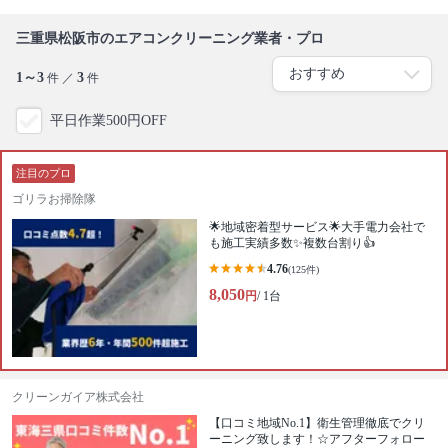
三重県松阪市のエアコンクリーニング業者・プロ
1～3
3
件 ／
件
平日作業500円OFF
注目のプロ
ゴリラお掃除隊
🌟地域密着型サービス🌟大手電力会社で
も施工実績多数✨複数台割り👍
4.76
(125件)
8,050
円
/ 1台
クリーンガイア株式会社
【口コミ地域No.1】衛生管理徹底でクリ
ーニング致します！☆アフターフォロー