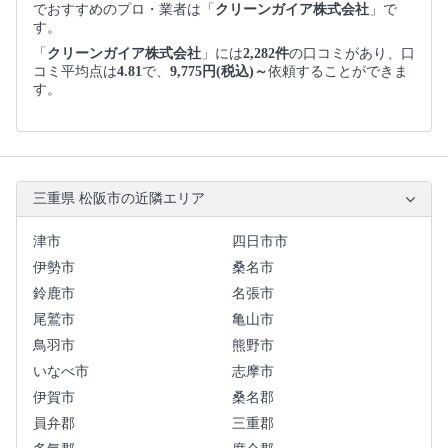
でおすすめのプロ・業者は「
クリーンガイア株式会社
」で
す。
「
クリーンガイア株式会社
」には
2,282件
の口コミがあり、口
コミ平均点は
4.81
で、
9,775円(税込)～
依頼することができま
す。
三重県 松阪市の近隣エリア
津市
四日市市
伊勢市
桑名市
鈴鹿市
名張市
尾鷲市
亀山市
鳥羽市
熊野市
いなべ市
志摩市
伊賀市
桑名郡
員弁郡
三重郡