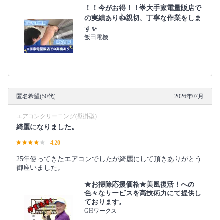
！！今がお得！！🌟大手家電量販店で
の実績あり👍親切、丁寧な作業をしま
す✨
飯田電機
匿名希望(50代)
2026年07月
エアコンクリーニング(壁掛型)
綺麗になりました。
4.20
25年使ってきたエアコンでしたが綺麗にして頂きありがとう
御座いました。
★お掃除応援価格★美風復活！への
色々なサービスを高技術力にて提供し
ております。
GHワークス