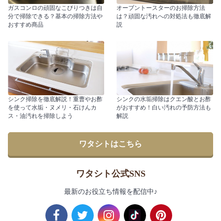
ガスコンロの頑固なこびりつきは自
オーブントースターのお掃除方法
分で掃除できる？基本の掃除方法や
は？頑固な汚れへの対処法も徹底解
おすすめ商品
説
シンク掃除を徹底解説！重曹やお酢
シンクの水垢掃除はクエン酸とお酢
を使って水垢・ヌメリ・石けんカ
がおすすめ！白い汚れの予防方法も
ス・油汚れを掃除しよう
解説
ワタシトはこちら
ワタシト公式SNS
最新のお役立ち情報を配信中♪