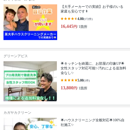
【大手メーカーでの実績】お子様のいる
家庭も安心です👨
4.80
(172件)
16,445
円
/ 1箇所
グリーンアピス
🌟キッチンを綺麗に、お部屋の印象UP🌟
女性スタッフ対応可能✨汚れによる追加料
金なし✨
5.00
(1件)
13,800
円
/ 1箇所
カガヤカクリーン
🌟ハウスクリーニング全般対応🌟100%自
社施工✨