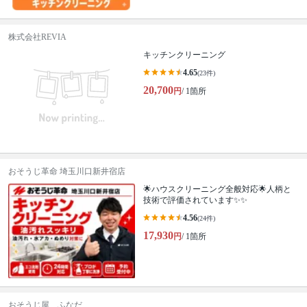
株式会社REVIA
キッチンクリーニング
4.65
(23件)
20,700
円
/ 1箇所
おそうじ革命 埼玉川口新井宿店
🌟ハウスクリーニング全般対応🌟人柄と
技術で評価されています✨✨
4.56
(24件)
17,930
円
/ 1箇所
おそうじ屋 ふなだ