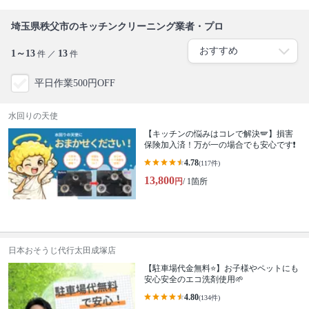
埼玉県秩父市のキッチンクリーニング業者・プロ
1～13
13
件 ／
件
平日作業500円OFF
水回りの天使
【キッチンの悩みはコレで解決🪽】損害
保険加入済！万が一の場合でも安心です❗️
4.78
(117件)
13,800
円
/ 1箇所
日本おそうじ代行太田成塚店
【駐車場代金無料⭐️】お子様やペットにも
安心安全のエコ洗剤使用🌱
4.80
(134件)