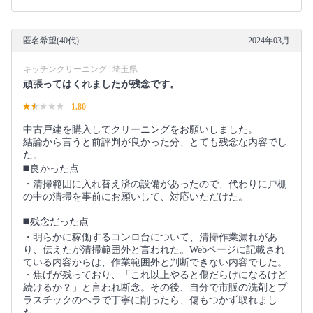
匿名希望(40代)
2024年03月
キッチンクリーニング | 埼玉県
頑張ってはくれましたが残念です。
1.80
中古戸建を購入してクリーニングをお願いしました。
結論から言うと前評判が良かった分、とても残念な内容でし
た。
◼️良かった点
・清掃範囲に入れ替え済の設備があったので、代わりに戸棚
の中の清掃を事前にお願いして、対応いただけた。
◼️残念だった点
・明らかに稼働するコンロ台について、清掃作業漏れがあ
り、伝えたが清掃範囲外と言われた。Webページに記載され
ている内容からは、作業範囲外と判断できない内容でした。
・焦げが残っており、「これ以上やると傷だらけになるけど
続けるか？」と言われ断念。その後、自分で市販の洗剤とプ
ラスチックのヘラで丁寧に削ったら、傷もつかず取れまし
た。