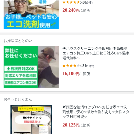
5.00
(3件)
20,240
円
/ 1箇所
お掃除屋ととのい
🌟ハウスクリーニング全般対応🌟高機能
エアコン施工OK✨土日祝日対応OK✨駐車
場代無料✨
4.31
(11件)
16,100
円
/ 1箇所
おそうじ@ろまん
🌟頑固な油汚れはプロへお任せ🌟エコ洗
剤使用で安心✨複数台割引あり✨女性スタ
ッフ対応可能✨
20,125
円
/ 1箇所