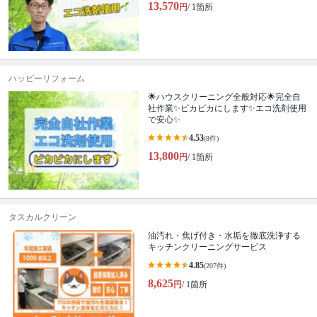
13,570
円
/ 1箇所
ハッピーリフォーム
🌟ハウスクリーニング全般対応🌟完全自
社作業✨️ピカピカにします✨️エコ洗剤使用
で安心✨
4.53
(8件)
13,800
円
/ 1箇所
タスカルクリーン
油汚れ・焦げ付き・水垢を徹底洗浄する
キッチンクリーニングサービス
4.85
(207件)
8,625
円
/ 1箇所