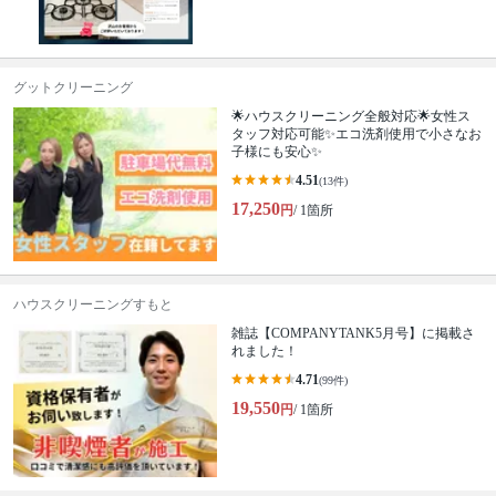
グットクリーニング
🌟ハウスクリーニング全般対応🌟女性ス
タッフ対応可能✨エコ洗剤使用で小さなお
子様にも安心✨
4.51
(13件)
17,250
円
/ 1箇所
ハウスクリーニングすもと
雑誌【COMPANYTANK5月号】に掲載さ
れました！
4.71
(99件)
19,550
円
/ 1箇所