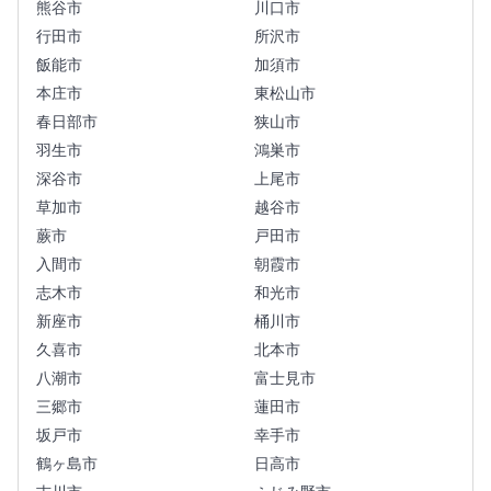
熊谷市
川口市
行田市
所沢市
飯能市
加須市
本庄市
東松山市
春日部市
狭山市
羽生市
鴻巣市
深谷市
上尾市
草加市
越谷市
蕨市
戸田市
入間市
朝霞市
志木市
和光市
新座市
桶川市
久喜市
北本市
八潮市
富士見市
三郷市
蓮田市
坂戸市
幸手市
鶴ヶ島市
日高市