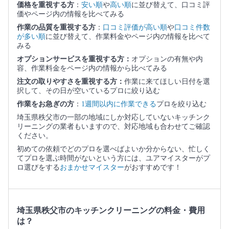
価格を重視する方
：
安い順
や
高い順
に並び替えて、口コミ評
価やページ内の情報を比べてみる
作業の品質を重視する方
：
口コミ評価が高い順
や
口コミ件数
が多い順
に並び替えて、作業料金やページ内の情報を比べて
みる
オプションサービスを重視する方：
オプションの有無や内
容、作業料金をページ内の情報から比べてみる
注文の取りやすさを重視する方：
作業に来てほしい日付を選
択して、その日が空いているプロに絞り込む
作業をお急ぎの方
：
1週間以内に作業できる
プロを絞り込む
埼玉県秩父市の一部の地域にしか対応していないキッチンク
リーニングの業者もいますので、対応地域も合わせてご確認
ください。
初めての依頼でどのプロを選べばよいか分からない、忙しく
てプロを選ぶ時間がないという方には、ユアマイスターがプ
ロ選びをする
おまかせマイスター
がおすすめです！
埼玉県秩父市のキッチンクリーニングの料金・費用
は？