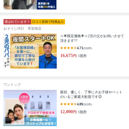
選ばれています！
口コミ投稿で特典あり
おそうじ代行 草加旭店
☆🌟限定価格🌟☆2児の父がお伺いさせて
頂きます!!!
4.73
(326件)
16,675
円
/ 1箇所
ワントップ
親切、優しく、丁寧に🎉お子様やペット
のいるご家庭大歓迎です😊
4.89
(262件)
12,000
円
/ 1箇所