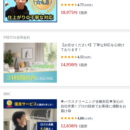
4.77
(438件)
18,975
円
/ 1箇所
FREYIA合同会社
【お任せください❗️】丁寧な対応を心掛け
ております！
4.57
(56件)
14,950
円
/ 1箇所
BHC
🌟ハウスクリーニング全般対応🌟安心の
自社作業✨プロの技術でお客様に感動をお
届け😃
4.69
(114件)
12,650
円
/ 1箇所