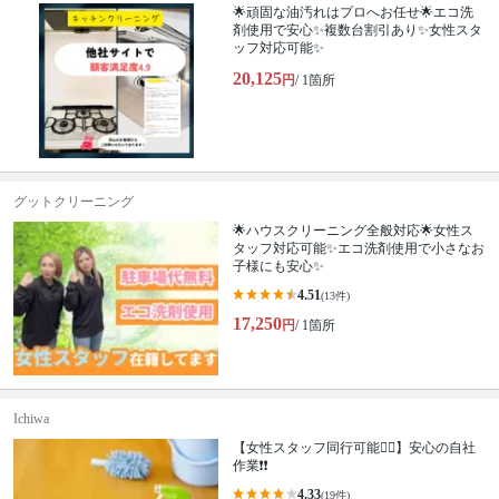
🌟頑固な油汚れはプロへお任せ🌟エコ洗
剤使用で安心✨複数台割引あり✨女性スタ
ッフ対応可能✨
20,125
円
/ 1箇所
グットクリーニング
🌟ハウスクリーニング全般対応🌟女性ス
タッフ対応可能✨エコ洗剤使用で小さなお
子様にも安心✨
4.51
(13件)
17,250
円
/ 1箇所
Ichiwa
【女性スタッフ同行可能🙆‍♀️】安心の自社
作業❗️❗️
4.33
(19件)