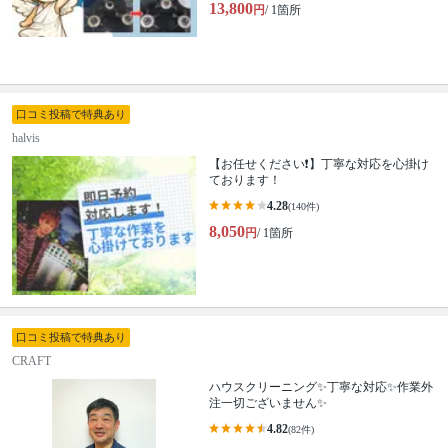
13,800
円
/ 1箇所
口コミ投稿で特典あり
halvis
【お任せください❗️】丁寧な対応を心掛け
ております！
4.28
(140件)
8,050
円
/ 1箇所
口コミ投稿で特典あり
CRAFT
ハウスクリーニング✨丁寧な対応✨作業外
注一切ございません✨
4.82
(82件)