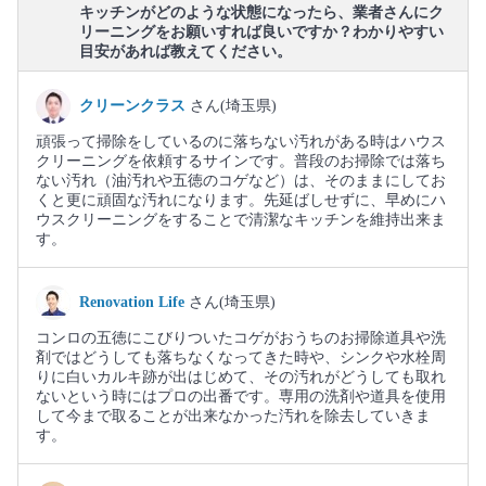
キッチンがどのような状態になったら、業者さんにク
リーニングをお願いすれば良いですか？わかりやすい
目安があれば教えてください。
クリーンクラス
さん(埼玉県)
頑張って掃除をしているのに落ちない汚れがある時はハウス
クリーニングを依頼するサインです。普段のお掃除では落ち
ない汚れ（油汚れや五徳のコゲなど）は、そのままにしてお
くと更に頑固な汚れになります。先延ばしせずに、早めにハ
ウスクリーニングをすることで清潔なキッチンを維持出来ま
す。
Renovation Life
さん(埼玉県)
コンロの五徳にこびりついたコゲがおうちのお掃除道具や洗
剤ではどうしても落ちなくなってきた時や、シンクや水栓周
りに白いカルキ跡が出はじめて、その汚れがどうしても取れ
ないという時にはプロの出番です。専用の洗剤や道具を使用
して今まで取ることが出来なかった汚れを除去していきま
す。