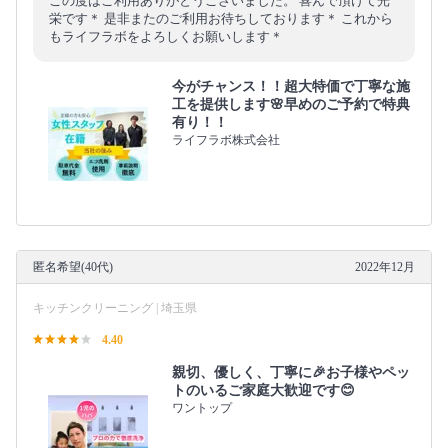
この度はご利用ありがとうございました。 喜んで頂けて光
栄です＊ 是非またのご利用お待ちしております＊ これから
もライフラボをよろしくお願いします＊
今がチャンス！！超大特価で丁寧な施
工を提供します🌸早めのご予約で特典
有り！！
ライフラボ株式会社
匿名希望(40代)
2022年12月
キッチンクリーニング | 埼玉県
4.40
親切、優しく、丁寧に🎉お子様やペッ
トのいるご家庭大歓迎です😊
ワントップ