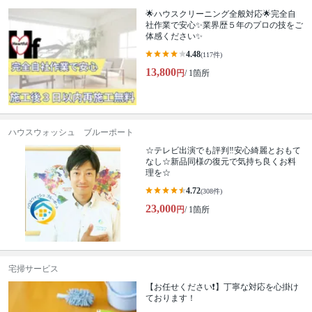
🌟ハウスクリーニング全般対応🌟完全自
社作業で安心✨業界歴５年のプロの技をご
体感ください✨
4.48
(117件)
13,800
円
/ 1箇所
ハウスウォッシュ ブルーポート
☆テレビ出演でも評判‼安心綺麗とおもて
なし☆新品同様の復元で気持ち良くお料
理を☆
4.72
(308件)
23,000
円
/ 1箇所
宅掃サービス
【お任せください❗️】丁寧な対応を心掛け
ております！