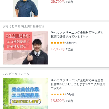
20,700
円
/ 1箇所
おそうじ革命 埼玉川口新井宿店
🌟ハウスクリーニング全般対応🌟人柄と
技術で評価されています✨✨
4.56
(24件)
17,930
円
/ 1箇所
ハッピーリフォーム
🌟ハウスクリーニング全般対応🌟完全自
社作業✨️ピカピカにします✨️エコ洗剤使用
で安心✨
4.53
(8件)
13,800
円
/ 1箇所