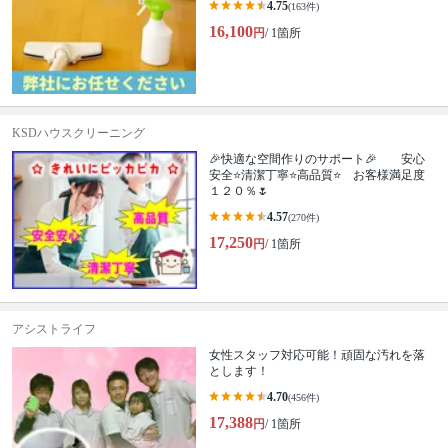
4.75
(163件)
16,100
円
/ 1箇所
KSDハウスクリーニング
🎉快適な空間作りのサポート🎉 安心
安全⭐清潔丁寧⭐高品質⭐ お客様満足度
１２０％🌷
4.57
(270件)
17,250
円
/ 1箇所
アシストライフ
女性スタッフ対応可能！頑固な汚れを落
とします！
4.70
(456件)
17,388
円
/ 1箇所