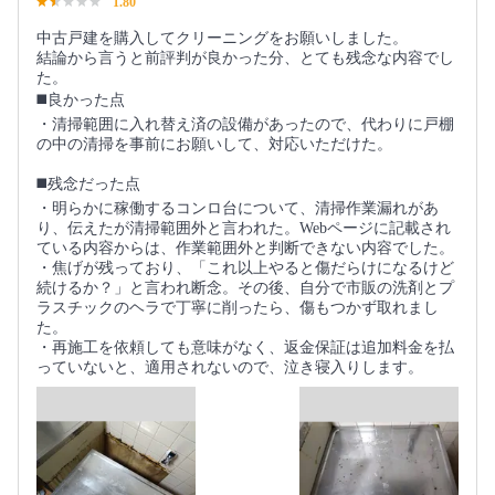
1.80
中古戸建を購入してクリーニングをお願いしました。
結論から言うと前評判が良かった分、とても残念な内容でし
た。
◼️良かった点
・清掃範囲に入れ替え済の設備があったので、代わりに戸棚
の中の清掃を事前にお願いして、対応いただけた。
◼️残念だった点
・明らかに稼働するコンロ台について、清掃作業漏れがあ
り、伝えたが清掃範囲外と言われた。Webページに記載され
ている内容からは、作業範囲外と判断できない内容でした。
・焦げが残っており、「これ以上やると傷だらけになるけど
続けるか？」と言われ断念。その後、自分で市販の洗剤とプ
ラスチックのヘラで丁寧に削ったら、傷もつかず取れまし
た。
・再施工を依頼しても意味がなく、返金保証は追加料金を払
っていないと、適用されないので、泣き寝入りします。