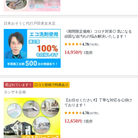
日本おそうじ代行戸田美女木店
《期間限定価格》コロナ対策◎ 気になる
頑固な油汚れの悩み解決いたします！
4.78
(741件)
14,950
円
/ 1箇所
選ばれています！
口コミ投稿で特典あり
ヨシザキ企画
【お任せください❗️】丁寧な対応を心掛け
ております！
4.70
(167件)
12,650
円
/ 1箇所