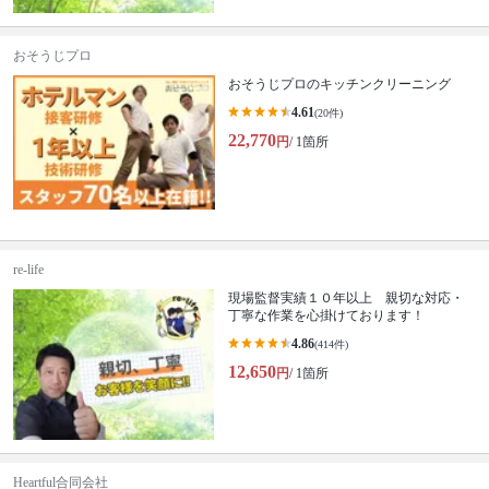
おそうじプロ
おそうじプロのキッチンクリーニング
4.61
(20件)
22,770
円
/ 1箇所
re-life
現場監督実績１０年以上 親切な対応・
丁寧な作業を心掛けております！
4.86
(414件)
12,650
円
/ 1箇所
Heartful合同会社