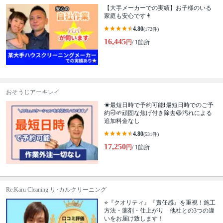
【大手メーカーでの実績】お子様のいる
家庭も安心です👨
4.80
(172件)
16,445
円
/ 1箇所
おそうじアーキレイ
☀最短日時で予約可能❗最短日時でのご予
約🉑🌱頑固な焦げ付き除去😆汚れによる
追加料金なし
4.80
(531件)
17,250
円
/ 1箇所
Re:Karu Cleaning リ･カルクリーニング
⭐『クオリティ』『責任感』を重視！施工
方法・薬剤・仕上がり 他社との3つの違
いをお届け致します！