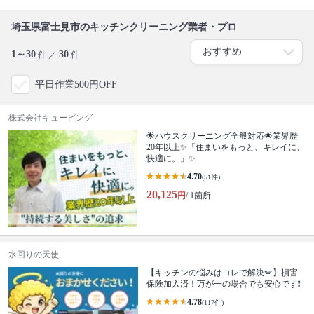
埼玉県富士見市のキッチンクリーニング業者・プロ
1～30
30
件 ／
件
平日作業500円OFF
株式会社キュービング
🌟ハウスクリーニング全般対応🌟業界歴
20年以上✨「住まいをもっと、キレイに、
快適に。」✨
4.70
(51件)
20,125
円
/ 1箇所
水回りの天使
【キッチンの悩みはコレで解決🪽】損害
保険加入済！万が一の場合でも安心です❗️
4.78
(117件)