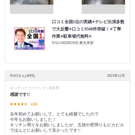
口コミ全国1位の実績⭐テレビ出演多数
で大反響⭐口コミ9500件突破！⭐丁寧
作業⭐駐車場代無料⭐
NAGAREBOSHI 東京本部
NAOさん(40代)
2023年12月
キッチンクリーニング | 埼玉県
感謝です!!
4.80
去年初めてお願いして、とても綺麗でしたので
今年もお願いしました！
キッチン周りをお願いしましたが、五徳や壁周りもピカピカ
でほんとにお願いして良かったです✨