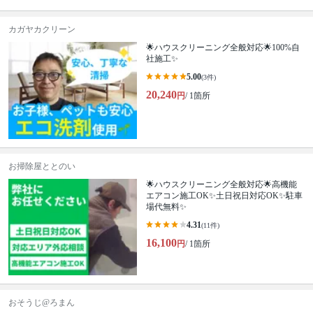
カガヤカクリーン
🌟ハウスクリーニング全般対応🌟100%自
社施工✨
5.00
(3件)
20,240
円
/ 1箇所
お掃除屋ととのい
🌟ハウスクリーニング全般対応🌟高機能
エアコン施工OK✨土日祝日対応OK✨駐車
場代無料✨
4.31
(11件)
16,100
円
/ 1箇所
おそうじ@ろまん