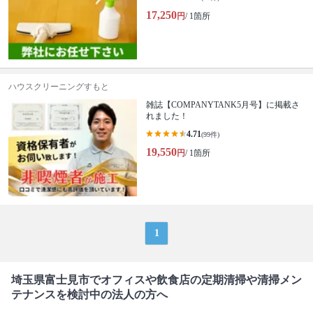
17,250
円
/ 1箇所
ハウスクリーニングすもと
雑誌【COMPANYTANK5月号】に掲載さ
れました！
4.71
(99件)
19,550
円
/ 1箇所
1
埼玉県富士見市でオフィスや飲食店の定期清掃や清掃メン
テナンスを検討中の法人の方へ