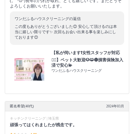
(。´･ω･)長年の汚れが取れ、とても嬉しいです。またどうぞ
よろしくお願いいたします。
ワンだふるハウスクリーニングの返信
この度もありがとうございました😊 安心して頂けるのは本
当に嬉しい限りです✨ 次回もお会い出来る事を楽しみにし
ております😊
【私が伺います❗️女性スタッフが対応
🙆‍♀️】ペット大歓迎🐶😺🔴損害保険加入
済で安心💫
ワンだふるハウスクリーニング
匿名希望(40代)
2024年03月
キッチンクリーニング | 埼玉県
頑張ってはくれましたが残念です。