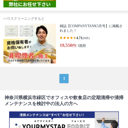
ハウスクリーニングすもと
雑誌【COMPANYTANK5月号】に掲載さ
れました！
4.71
(99件)
19,550
円
/ 1箇所
1
神奈川県横浜市緑区でオフィスや飲食店の定期清掃や清掃
メンテナンスを検討中の法人の方へ