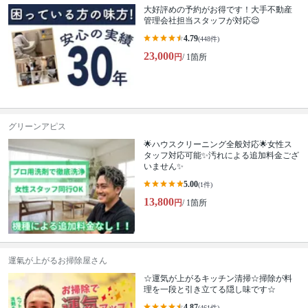
大好評めの予約がお得です！大手不動産
管理会社担当スタッフが対応😌
4.79
(448件)
23,000
円
/ 1箇所
グリーンアピス
🌟ハウスクリーニング全般対応🌟女性ス
タッフ対応可能✨汚れによる追加料金ござ
いません✨
5.00
(1件)
13,800
円
/ 1箇所
運氣が上がるお掃除屋さん
☆運気が上がるキッチン清掃☆掃除が料
理を一段と引き立てる隠し味です☆
4.87
(461件)