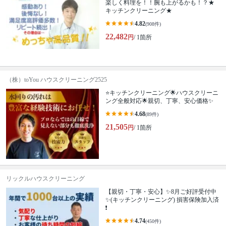
楽しく料理を！！腕も上がるかも！？★
キッチンクリーニング★
4.82
(908件)
22,482
円
/ 1箇所
（株）toYou ハウスクリーニング2525
⭐️キッチンクリーニング🌟ハウスクリーニ
ング全般対応🌟親切、丁寧、安心価格✨
4.68
(89件)
21,505
円
/ 1箇所
リックルハウスクリーニング
【親切・丁寧・安心】✨️8月ご好評受付中
✨️(キッチンクリーニング) 損害保険加入済
❗️
4.74
(450件)