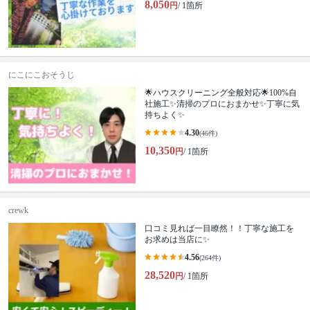
8,050
円
/ 1箇所
にこにこおそうじ
🌟ハウスクリーニング全般対応🌟100%自
社施工✨清掃のプロにおまかせ✨丁寧に気
持ちよく✨
4.30
(46件)
10,350
円
/ 1箇所
crewk
口コミ見れば一目瞭然！！丁寧な施工を
お求めは当店に✨
4.56
(264件)
28,520
円
/ 1箇所