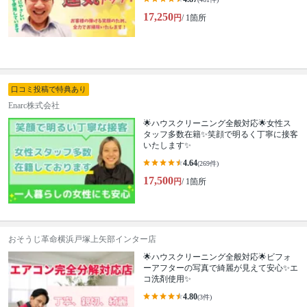
17,250
円
/ 1箇所
口コミ投稿で特典あり
Enarc株式会社
🌟ハウスクリーニング全般対応🌟女性ス
タッフ多数在籍✨笑顔で明るく丁寧に接客
いたします✨
4.64
(269件)
17,500
円
/ 1箇所
おそうじ革命横浜戸塚上矢部インター店
🌟ハウスクリーニング全般対応🌟ビフォ
ーアフターの写真で綺麗が見えて安心✨エ
コ洗剤使用✨
4.80
(3件)