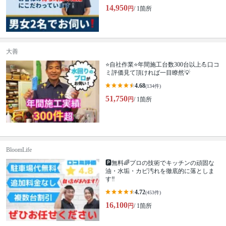
14,950
円
/ 1箇所
大善
⭐自社作業⭐年間施工台数300台以上💪口コ
ミ評価見て頂ければ一目瞭然💡
4.68
(134件)
51,750
円
/ 1箇所
BloomLife
🅿️無料🌈プロの技術でキッチンの頑固な
油・水垢・カビ汚れを徹底的に落としま
す‼️
4.72
(453件)
16,100
円
/ 1箇所