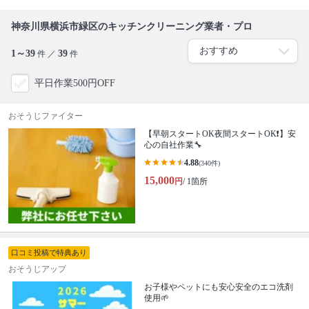
神奈川県横浜市緑区のキッチンクリーニング業者・プロ
1～39
39
件 ／
件
平日作業500円OFF
おそうじファイター
【早朝スタートOK夜間スタートOK❗️】安
心の自社作業🔧
4.88
(340件)
15,000
円
/ 1箇所
口コミ投稿で特典あり
おそうじアップ
お子様やペットにも安心安全のエコ洗剤
使用🌱