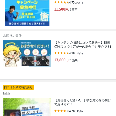
4.75
(273件)
11,500
円
/ 1箇所
水回りの天使
【キッチンの悩みはコレで解決🪽】損害
保険加入済！万が一の場合でも安心です❗️
4.78
(117件)
13,800
円
/ 1箇所
口コミ投稿で特典あり
halvis
【お任せください❗️】丁寧な対応を心掛け
ております！
4.28
(140件)