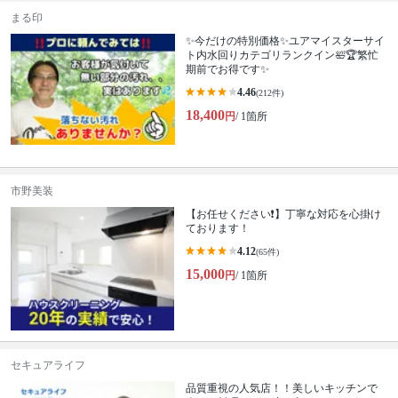
まる印
✨今だけの特別価格✨ユアマイスターサイ
ト内水回りカテゴリランクイン🛀🏆繁忙
期前でお得です✨
4.46
(212件)
18,400
円
/ 1箇所
市野美装
【お任せください❗️】丁寧な対応を心掛け
ております！
4.12
(65件)
15,000
円
/ 1箇所
セキュアライフ
品質重視の人気店！！美しいキッチンで