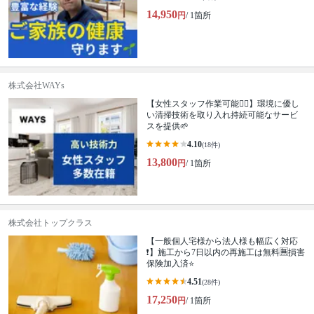
14,950
円
/ 1箇所
株式会社WAYs
【女性スタッフ作業可能🙆‍♀️】環境に優し
い清掃技術を取り入れ持続可能なサービ
スを提供🌱
4.10
(18件)
13,800
円
/ 1箇所
株式会社トップクラス
【一般個人宅様から法人様も幅広く対応
❗️】施工から7日以内の再施工は無料🈚️損害
保険加入済⭐️
4.51
(28件)
17,250
円
/ 1箇所