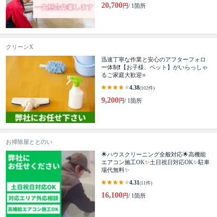
20,700
円
/ 1箇所
クリーンX
迅速丁寧な作業と安心のアフターフォロ
ー体制❗️【お子様、ペット】がいらっしゃ
るご家庭大歓迎⭐️
4.38
(102件)
9,200
円
/ 1箇所
お掃除屋ととのい
🌟ハウスクリーニング全般対応🌟高機能
エアコン施工OK✨土日祝日対応OK✨駐車
場代無料✨
4.31
(11件)
16,100
円
/ 1箇所