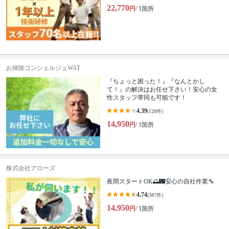
22,770
円
/ 1箇所
お掃除コンシェルジュWAT
『ちょっと困った！』『なんとかし
て！』の解決はお任せ下さい！安心の女
性スタッフ帯同も可能です！
4.39
(128件)
14,950
円
/ 1箇所
株式会社アローズ
夜間スタートOK🌅🌃安心の自社作業🔧
4.74
(387件)
14,950
円
/ 1箇所