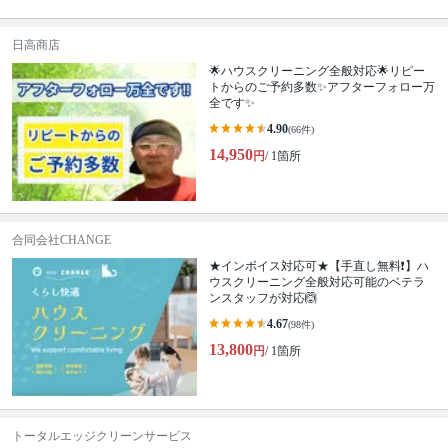
日高商店
🌟ハウスクリーニング全般対応🌟リピー
トからのご予約多数✨アフターフォロー万
全です✨
4.90
(66件)
14,950
円
/ 1箇所
合同会社CHANGE
★インボイス対応可★【手直し無料❗️】ハ
ウスクリーニング全般対応可能のベテラ
ンスタッフが対応🙆
4.67
(98件)
13,800
円
/ 1箇所
トータルエッジクリーンサービス