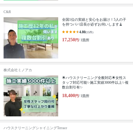
C&R
全国1位の実績と安心をお届け！5人の子
を持つパパ店長が必ずお伺いします🧹
4.80
(15件)
17,250
円
/ 1箇所
株式会社ミノアカ
🌟ハウスクリーニング全般対応🌟女性ス
タッフ対応可能✨施工実績3000件以上✨複
数台割引有✨
18,400
円
/ 1箇所
ハウスクリーニングシャイニングTerrace