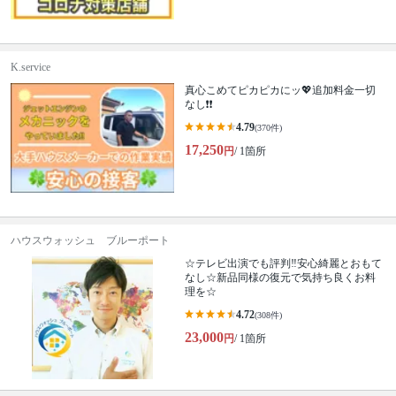
K.service
真心こめてピカピカにッ💖追加料金一切
なし❗️❗️
4.79
(370件)
17,250
円
/ 1箇所
ハウスウォッシュ ブルーポート
☆テレビ出演でも評判‼安心綺麗とおもて
なし☆新品同様の復元で気持ち良くお料
理を☆
4.72
(308件)
23,000
円
/ 1箇所