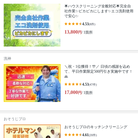
🌟ハウスクリーニング全般対応🌟完全自
社作業✨️ピカピカにします✨️エコ洗剤使用
で安心✨
4.53
(8件)
13,800
円
/ 1箇所
洗神
＼祝・1位獲得！🎊／ 日頃の感謝を込め
て、平日作業限定500円引き実施中です！
🙏
4.53
(47件)
17,000
円
/ 1箇所
おそうじプロ
おそうじプロのキッチンクリーニング
4.61
(20件)