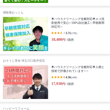
掃除屋おっくん
🌟ハウスクリーニング全般対応🌟エコ洗
剤使用で安心✨100%自社施工✨早朝夜間
対応可✨
3.71
(17件)
18,400
円
/ 1箇所
おそうじ革命 埼玉川口新井宿店
🌟ハウスクリーニング全般対応🌟人柄と
技術で評価されています✨✨
4.56
(24件)
17,930
円
/ 1箇所
ハッピーリフォーム