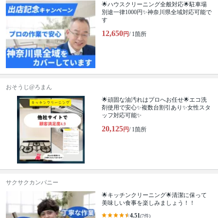
🌟ハウスクリーニング全般対応🌟駐車場
別途一律1000円✨神奈川県全域対応可能で
す
12,650
円
/ 1箇所
おそうじ@ろまん
🌟頑固な油汚れはプロへお任せ🌟エコ洗
剤使用で安心✨複数台割引あり✨女性スタ
ッフ対応可能✨
20,125
円
/ 1箇所
サクサクカンパニー
🌟キッチンクリーニング🌟清潔に保って
美味しい食事を楽しみましょう！！
4.51
(7件)