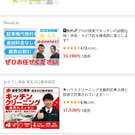
BloomLife
🅿️無料🌈プロの技術でキッチンの頑固な
油・水垢・カビ汚れを徹底的に落としま
す‼️
4.72
(453件)
16,100
円
/ 1箇所
おそうじ革命 埼玉川口新井宿店
🌟ハウスクリーニング全般対応🌟人柄と
技術で評価されています✨✨
4.56
(24件)
17,930
円
/ 1箇所