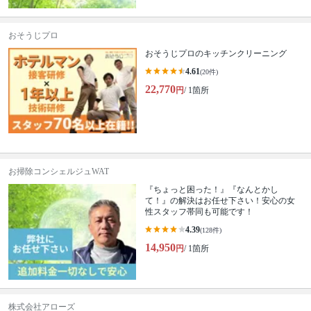
おそうじプロ
おそうじプロのキッチンクリーニング
4.61
(20件)
22,770
円
/ 1箇所
お掃除コンシェルジュWAT
『ちょっと困った！』『なんとかし
て！』の解決はお任せ下さい！安心の女
性スタッフ帯同も可能です！
4.39
(128件)
14,950
円
/ 1箇所
株式会社アローズ