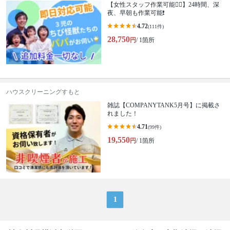
【女性スタッフ作業可能🙆‍♀️】24時間、深
夜、早朝も作業可能❗️
4.72
(111件)
28,750
円
/ 1箇所
ハウスクリーニングすもと
雑誌【COMPANYTANK5月号】に掲載さ
れました！
4.71
(99件)
19,550
円
/ 1箇所
1