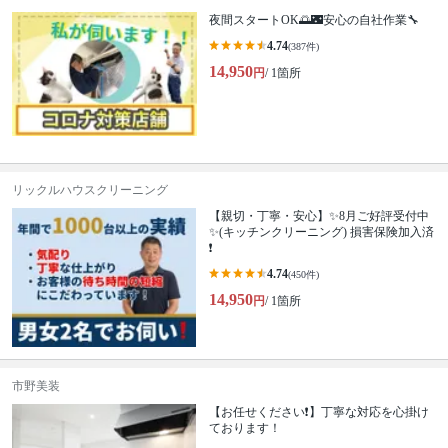
夜間スタートOK🌅🌃安心の自社作業🔧
4.74
(387件)
14,950
円
/ 1箇所
リックルハウスクリーニング
【親切・丁寧・安心】✨️8月ご好評受付中
✨️(キッチンクリーニング) 損害保険加入済
❗️
4.74
(450件)
14,950
円
/ 1箇所
市野美装
【お任せください❗️】丁寧な対応を心掛け
ております！