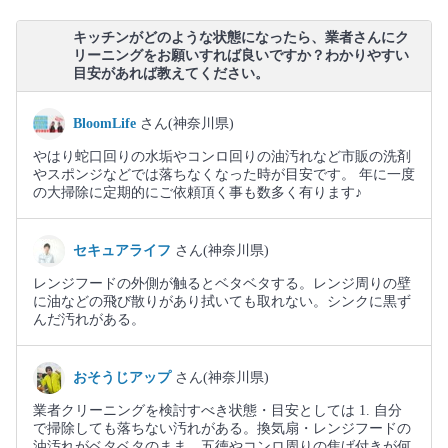
キッチンがどのような状態になったら、業者さんにク
リーニングをお願いすれば良いですか？わかりやすい
目安があれば教えてください。
BloomLife
さん(神奈川県)
やはり蛇口回りの水垢やコンロ回りの油汚れなど市販の洗剤
やスポンジなどでは落ちなくなった時が目安です。 年に一度
の大掃除に定期的にご依頼頂く事も数多く有ります♪
セキュアライフ
さん(神奈川県)
レンジフードの外側が触るとベタベタする。レンジ周りの壁
に油などの飛び散りがあり拭いても取れない。シンクに黒ず
んだ汚れがある。
おそうじアップ
さん(神奈川県)
業者クリーニングを検討すべき状態・目安としては 1. 自分
で掃除しても落ちない汚れがある。換気扇・レンジフードの
油汚れがベタベタのまま。五徳やコンロ周りの焦げ付きが何