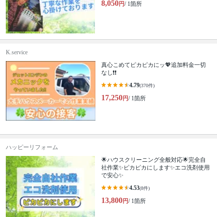
8,050
円
/ 1箇所
K.service
真心こめてピカピカにッ💖追加料金一切
なし❗️❗️
4.79
(370件)
17,250
円
/ 1箇所
ハッピーリフォーム
🌟ハウスクリーニング全般対応🌟完全自
社作業✨️ピカピカにします✨️エコ洗剤使用
で安心✨
4.53
(8件)
13,800
円
/ 1箇所