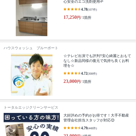
心安全のエコ洗剤使用🌱
4.78
(107件)
17,250
円
/ 1箇所
ハウスウォッシュ ブルーポート
☆テレビ出演でも評判‼安心綺麗とおもて
なし☆新品同様の復元で気持ち良くお料
理を☆
4.72
(308件)
23,000
円
/ 1箇所
トータルエッジクリーンサービス
大好評めの予約がお得です！大手不動産
管理会社担当スタッフが対応😌
4.79
(448件)
23,000