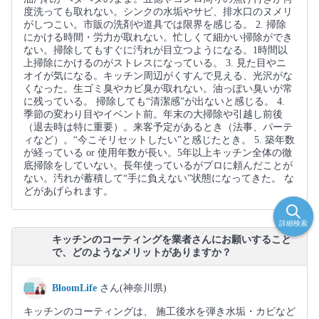
度洗っても取れない。シンクの水垢やサビ、排水口のヌメリ
がしつこい。市販の洗剤や道具では限界を感じる。 2. 掃除
にかける時間・労力が取れない。忙しくて細かい掃除ができ
ない。掃除してもすぐに汚れが目立つようになる。1時間以
上掃除にかけるのがストレスになっている。 3. 見た目やニ
オイが気になる。キッチン周辺がくすんで見える、光沢がな
くなった。生ゴミ臭やカビ臭が取れない。油っぽい臭いが常
に残っている。 掃除しても“清潔感”が出ないと感じる。 4.
季節の変わり目やイベント前。年末の大掃除や引越し前後
（退去時は特に重要）。来客予定があるとき（法事、パーテ
ィなど）。“今こそリセットしたい”と感じたとき。 5. 築年数
が経っている or 使用年数が長い。5年以上キッチン全体の徹
底掃除をしていない。長年使っているがプロに頼んだことが
ない。汚れが蓄積して“手に負えない”状態になってきた。 な
どがあげられます。
詳細検索
キッチンのコーティングを業者さんにお願いすること
で、どのようなメリットがありますか？
BloomLife
さん(神奈川県)
キッチンのコーティングは、 施工後水を弾き水垢・カビなど