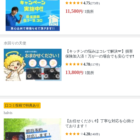
4.75
(273件)
11,500
円
/ 1箇所
水回りの天使
【キッチンの悩みはコレで解決🪽】損害
保険加入済！万が一の場合でも安心です❗️
4.78
(117件)
13,800
円
/ 1箇所
口コミ投稿で特典あり
halvis
【お任せください❗️】丁寧な対応を心掛け
ております！
4.28
(140件)