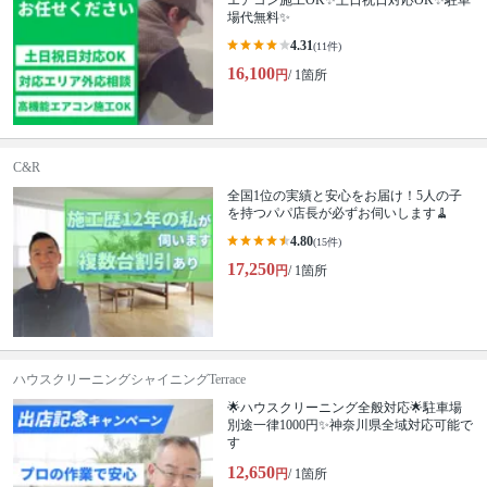
エアコン施工OK✨土日祝日対応OK✨駐車
場代無料✨
4.31
(11件)
16,100
円
/ 1箇所
C&R
全国1位の実績と安心をお届け！5人の子
を持つパパ店長が必ずお伺いします🧹
4.80
(15件)
17,250
円
/ 1箇所
ハウスクリーニングシャイニングTerrace
🌟ハウスクリーニング全般対応🌟駐車場
別途一律1000円✨神奈川県全域対応可能で
す
12,650
円
/ 1箇所