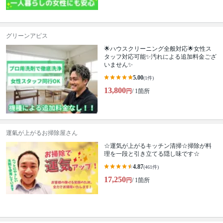
グリーンアピス
🌟ハウスクリーニング全般対応🌟女性ス
タッフ対応可能✨汚れによる追加料金ござ
いません✨
5.00
(1件)
13,800
円
/ 1箇所
運氣が上がるお掃除屋さん
☆運気が上がるキッチン清掃☆掃除が料
理を一段と引き立てる隠し味です☆
4.87
(461件)
17,250
円
/ 1箇所