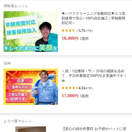
掃除屋おっくん
🌟ハウスクリーニング全般対応🌟エコ洗
剤使用で安心✨100%自社施工✨早朝夜間
対応可✨
3.71
(17件)
18,400
円
/ 1箇所
洗神
＼祝・1位獲得！🎊／ 日頃の感謝を込め
て、平日作業限定500円引き実施中です！
🙏
4.53
(47件)
17,000
円
/ 1箇所
よろづ屋マルシン
【安心の自社作業❗️】お子様やペットに安