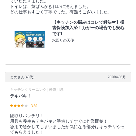
ていただきました。
トイレは、黄ばみがきれいに消えました。
どの仕事もすごく丁寧でした。有難うございました。
【キッチンの悩みはコレで解決🪽】損
害保険加入済！万が一の場合でも安心
です❗️
水回りの天使
まめさん(40代)
2026年03月
キッチンクリーニング | 神奈川県
テキパキ！
3.80
段取りバッチリ！
用具も養生もテキパキと準備してすぐに作業開始！
急用で急かしてしまいましたが気になる部分はキッチリやっ
てもらえました！