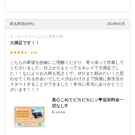
匿名希望(40代)
2024年03月
キッチンクリーニング | 神奈川県
大満足です！！
4.60
こちらの希望を的確にご理解くださり、寄り添って作業して
くださいました。仕上がりもとってもキレイで大満足でし
た！！なによりお人柄も気さくで、ぜひまた頼みたい！と思
わせてくれる出会いでした☆彡おかげさまで快適に新生活を
スタートすることができました！本当に本当にありがとうご
ざいます！！！
真心こめてピカピカにッ💖追加料金一
切なし❗️❗️
K.service