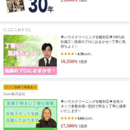
円
/ 1箇所
にこにこおそうじ
🌟ハウスクリーニング全般対応🌟100%自
社施工✨清掃のプロにおまかせ✨丁寧に気
持ちよく✨
4.30
(46件)
10,350
円
/ 1箇所
口コミ投稿で特典あり
Enarc株式会社
🌟ハウスクリーニング全般対応🌟女性ス
タッフ多数在籍✨笑顔で明るく丁寧に接客
いたします✨
4.64
(269件)
17,500
円
/ 1箇所