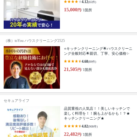
4.12
(65件)
15,000
円
/ 1箇所
（株）toYou ハウスクリーニング2525
⭐️キッチンクリーニング🌟ハウスクリーニ
ング全般対応🌟親切、丁寧、安心価格✨
4.68
(89件)
21,505
円
/ 1箇所
セキュアライフ
品質重視の人気店！！美しいキッチンで
楽しく料理を！！腕も上がるかも！？★
キッチンクリーニング★
4.82
(908件)
22,482
円
/ 1箇所