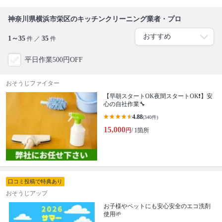
神奈川県横浜市栄区のキッチンクリーニング業者・プロ
1～35
35
件 ／
件
平日作業500円OFF
おそうじファイター
【早朝スタートOK夜間スタートOK❗️】安
心の自社作業🔧
4.88
(340件)
15,000
円
/ 1箇所
口コミ投稿で特典あり
おそうじアップ
お子様やペットにも安心安全のエコ洗剤
使用🌱