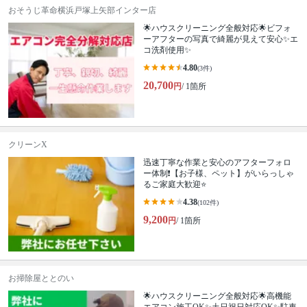
おそうじ革命横浜戸塚上矢部インター店
🌟ハウスクリーニング全般対応🌟ビフォ
ーアフターの写真で綺麗が見えて安心✨エ
コ洗剤使用✨
4.80
(3件)
20,700
円
/ 1箇所
クリーンX
迅速丁寧な作業と安心のアフターフォロ
ー体制❗️【お子様、ペット】がいらっしゃ
るご家庭大歓迎⭐️
4.38
(102件)
9,200
円
/ 1箇所
お掃除屋ととのい
🌟ハウスクリーニング全般対応🌟高機能