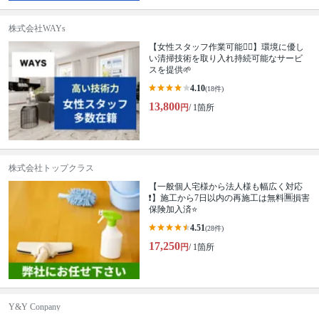
株式会社WAYs
【女性スタッフ作業可能🙆‍♀️】環境に優し
い清掃技術を取り入れ持続可能なサービ
スを提供🌱
4.10
(18件)
13,800
円
/ 1箇所
株式会社トップクラス
【一般個人宅様から法人様も幅広く対応
❗️】施工から7日以内の再施工は無料🈚️損害
保険加入済⭐️
4.51
(28件)
17,250
円
/ 1箇所
Y&Y Conpany