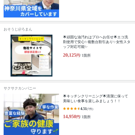
おそうじ@ろまん
🌟頑固な油汚れはプロへお任せ🌟エコ洗
剤使用で安心✨複数台割引あり✨女性スタ
ッフ対応可能✨
20,125
円
/ 1箇所
サクサクカンパニー
🌟キッチンクリーニング🌟清潔に保って
美味しい食事を楽しみましょう！！
4.51
(7件)
14,950
円
/ 1箇所