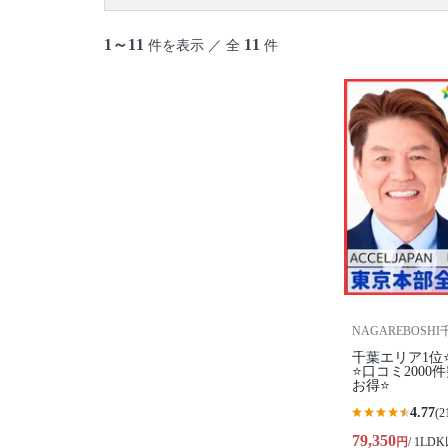
1～11
11
件を表示 ／ 全
件
NAGAREBOSH
千葉エリア1位
⭐️口コミ200
お得⭐
4.77
(2
79,350
円
/ 1LD