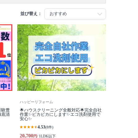
並び替え：
ハッピーリフォーム
経験豊
🌟ハウスクリーニング全般対応🌟完全自社
徹底清
作業✨️ピカピカにします✨️エコ洗剤使用で
安心✨
4.53
(8件)
20,700
円
/ 1LDK以下