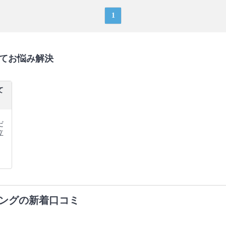
1
てお悩み解決
て
だ
立
ングの新着口コミ