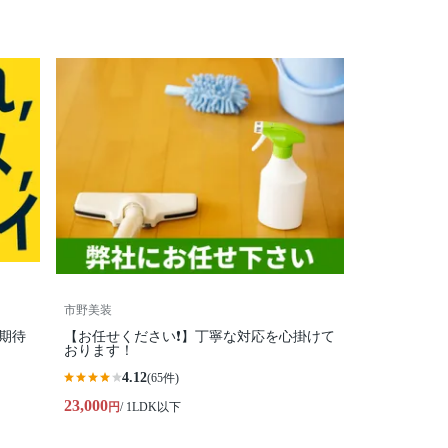
市野美装
期待
【お任せください❗️】丁寧な対応を心掛けて
おります！
4.12
(65件)
23,000
円
/ 1LDK以下