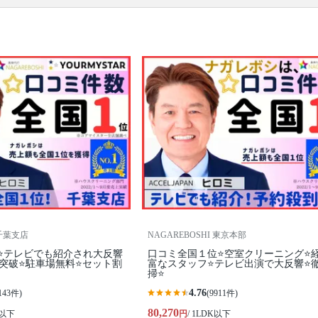
口コミ
もご参照ください。
※本ページでは一部プロモーションを含む場合があ
ります。
I千葉支店
NAGAREBOSHI 東京本部
⭐テレビでも紹介され大反響
口コミ全国１位⭐空室クリーニング⭐
0件突破⭐️駐車場無料⭐セット割
富なスタッフ⭐テレビ出演で大反響⭐
掃⭐
4.76
143件)
(9911件)
80,270
K以下
円
/ 1LDK以下