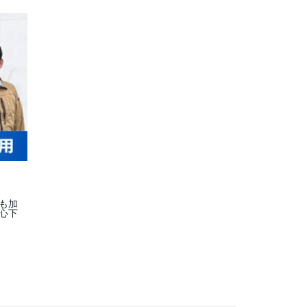
も加
心下