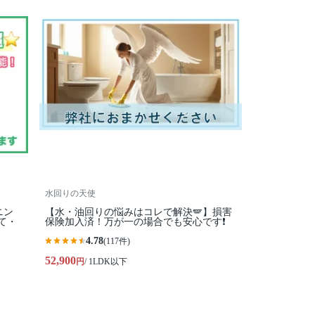
水回りの天使
ニン
【水・油回りの悩みはコレで解決🪽】損害
て・
保険加入済！万が一の場合でも安心です❗️
4.78
(117件)
52,900
円
/ 1LDK以下