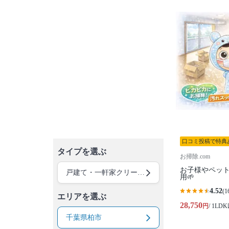
口コミ投稿で特典
タイプを選ぶ
お掃除.com
お子様やペッ
戸建て・一軒家クリーニング
用🌱
4.52
(1
エリアを選ぶ
28,750
円
/ 1LD
千葉県柏市