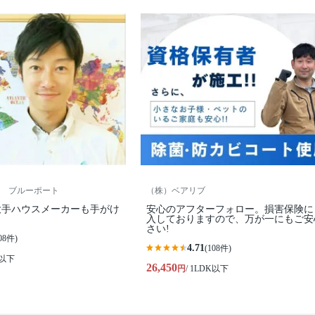
 ブルーポート
（株）ベアリブ
大手ハウスメーカーも手がけ
安心のアフターフォロー。損害保険に
入しておりますので、万が一にもご安
さい!
08件)
4.71
(108件)
K以下
26,450
円
/ 1LDK以下