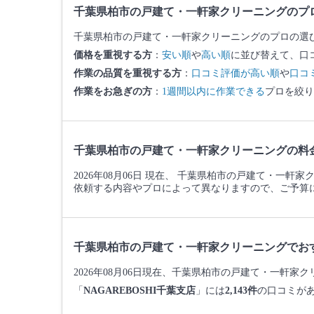
千葉県柏市の戸建て・一軒家クリーニングのプ
千葉県柏市の戸建て・一軒家クリーニングのプロの選
価格を重視する方
：
安い順
や
高い順
に並び替えて、口
作業の品質を重視する方
：
口コミ評価が高い順
や
口コ
作業をお急ぎの方
：
1週間以内に作業できる
プロを絞り
千葉県柏市の戸建て・一軒家クリーニングの料
2026年08月06日 現在、 千葉県柏市の戸建て・一軒
依頼する内容やプロによって異なりますので、ご予算
千葉県柏市の戸建て・一軒家クリーニングでお
2026年08月06日現在、千葉県柏市の戸建て・一軒
「
NAGAREBOSHI千葉支店
」には
2,143件
の口コミが