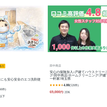
田中商店
あり
安心の保険加入♪戸建てハウスクリー
グ/田中商店/ホームクリーニング/戸建
一軒家/埼玉県
トにも安心安全のエコ洗剤使
4.80
(520件)
60件)
69,000
円
/ 2DK
K以下