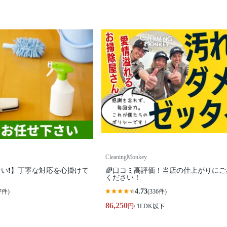
CleaningMonkey
い❗️】丁寧な対応を心掛けて
🌈口コミ高評価！当店の仕上がりにご
ください！
4.73
7件)
(336件)
86,250
円
/ 1LDK以下