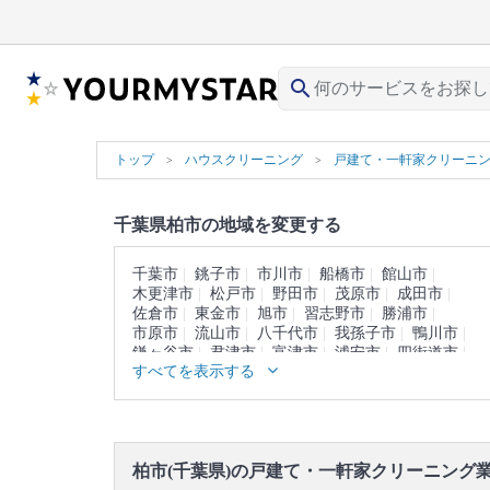
search
トップ
ハウスクリーニング
戸建て・一軒家クリーニ
千葉県柏市の地域を変更する
千葉市
銚子市
市川市
船橋市
館山市
木更津市
松戸市
野田市
茂原市
成田市
佐倉市
東金市
旭市
習志野市
勝浦市
市原市
流山市
八千代市
我孫子市
鴨川市
鎌ヶ谷市
君津市
富津市
浦安市
四街道市
すべてを表示する
袖ヶ浦市
八街市
印西市
白井市
富里市
南房総市
匝瑳市
香取市
山武市
いすみ市
大網白里市
印旛郡
香取郡
山武郡
長生郡
夷隅郡
安房郡
柏市(千葉県)の戸建て・一軒家クリーニング