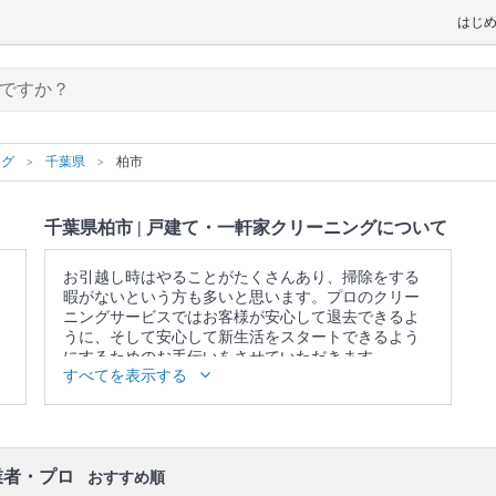
はじ
ング
千葉県
柏市
千葉県柏市 | 戸建て・一軒家クリーニングについて
お引越し時はやることがたくさんあり、掃除をする
暇がないという方も多いと思います。プロのクリー
ニングサービスではお客様が安心して退去できるよ
うに、そして安心して新生活をスタートできるよう
にするためのお手伝いをさせていただきます。
すべてを表示する
▼表示価格に含まれる戸建て・一軒家クリーニング
の作業範囲
キッチン / 換気扇 / 浴室 / トイレ / 洗面所 / ベランダ /
窓 / エアコンの簡易洗浄(フィルターのみ) / 照明 / 天
井 / 壁面 / 床 / 廊下 / 階段 / 玄関
業者・プロ
おすすめ順