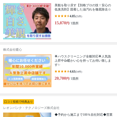
美観を取り戻す【別格プロの技！安心の
低臭洗剤】固着した油汚れを徹底除去☆
4.85
(25件)
15,870
円
/ 1箇所
株式会社暖心
🌟ハウスクリーニング全般対応🌟人気急
上昇中👍暖かい心を持ってお伺い致しま
す✨
4.63
(54件)
20,700
円
/ 1箇所
口コミ投稿で特典あり
レオンバンク・テクノロジーズ株式会社
◆予約から施工まで100％自社対応◆営業