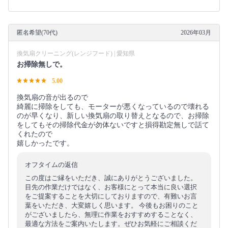
匿名希望(70代)
2026年03月
換気扇クリーニング(レンジフード) | 愛知県
お掃除無しで。
5.00
換気扇の音が出るので
綺麗に掃除をしても、モーターが悪くなっているので壊れる
のが早くなり、新しい換気扇の取り替えとなるので、お掃除
をしてもその掃除代金が勿体ないですと損得勘定無しで話て
くれたので
嬉しかったです。
オフタイムの返信
この度はご縁をいただき、誠にありがとうございました。
目先の作業だけではなく、お客様にとって本当に良い選択
をご提案することを大切にしておりますので、有難いお言
葉をいただき、大変嬉しく思います。 今後もお困りのこと
がございましたら、無理に作業をおすすめすることなく、
最適な方法をご案内いたします。ぜひお気軽にご相談くだ