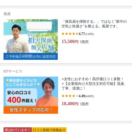
風屋
「換気扇を掃除する。」ではなく″家中の
空気と快適さ″を整える。風屋です。
4.77
(130件)
15,500
円
/ 1箇所
KPサービス
⭐️女性におすすめ！高評価口コミ多数！
⭐️【企業様向け大型注文対応可能】迅速、
丁寧、清潔に！
4.49
(649件)
18,400
円
/ 1箇所
選ばれています！
口コミ投稿で特典あり