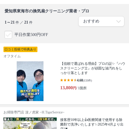
愛知県東海市の換気扇クリーニング業者・プロ
1～21
21
件 ／
件
平日作業500円OFF
口コミ投稿で特典あり
オフタイム
【信頼で選ばれる理由】プロの証✨『ハウ
スクリーニング士』が頑固な油汚れをし
っかり落とします
4.68
(133件)
13,800
円
/ 1箇所
お掃除専門店 濵ノ虎家 ~H.TigerService~
接客歴10年以上👍医療関連で使用する除
菌剤で洗浄いたします✨2025年4月より出