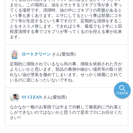
ません。この場所は、油をエサとするゴキブリ等が多く寄っ
てくる場所です。清掃時、油の中にゴキブリの死骸があると
いう事も多くあります。エサにしてるという事は部屋にゴキ
ブリ等が生息するという事ですので、定期的な清掃をするこ
とをオススメ致します。できれば１年、最低でも２年に１回
程度清掃する事でゴキブリが寄ってくるのを抑える事が出来
ます。
ロートクリーン
さん(愛知県)
定期的に掃除されているなら尚の事、掃除を依頼された方が
よろしいかと思います。部品の裏側や細かい場所等の取り切
れない油が塗装を傷めてしまいます。せっかく綺麗にされて
いるのに逆にもったいないですね。
詳細検索
SS CLEAN
さん(愛知県)
なかなか一般のお客様では中まで分解して徹底的に汚れ落と
しができないのではないかと思うので是非プロにお任せくだ
さい!!