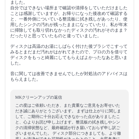
ました。
自分ではできない場所まで確認や清掃をしていただけました
ことは感謝していますが、お帰りになった後改めて確認する
と、一番外側についている整流板に拭き残しがあったり、使
用したシンクの汚れが残ったままになっていたり、私が年末
に掃除しても取り切れなかったディスクの汚れがそのまま？
だったりと思っていたものと違っていました。
ディスクは高温のお湯にしばらく付けた後ブラシでこすって
みるとまだまだ汚れがはがれてきたので、プロの力を借りて
ディスクをもっと綺麗にしてもらえばよかったなあと思いま
した。
音に関しては改善できませんでしたが対処法のアドバイスは
もらえました。
MKクリーンアップの返信
この度はご依頼いただき、また貴重なご意見をお寄せいた
だき誠にありがとうございます。 まずは仕上がりに関しま
して、ご期待に十分お応えできなかった点がありましたこ
と、心よりお詫び申し上げます。整流板の拭き残しやシン
クの清掃状態など、最終確認が行き届いておらず申し訳ご
ざいませんでした。 ディスク部分につきましても、より徹
底した洗浄ができた可能性があったとのこと、大変参考に