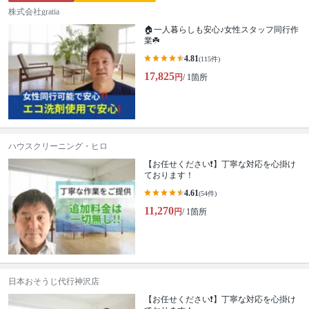
株式会社gratia
🏠一人暮らしも安心♪女性スタッフ同行作
業☘️
4.81
(115件)
17,825
円
/ 1箇所
ハウスクリーニング・ヒロ
【お任せください❗️】丁寧な対応を心掛け
ております！
4.61
(54件)
11,270
円
/ 1箇所
日本おそうじ代行神沢店
【お任せください❗️】丁寧な対応を心掛け