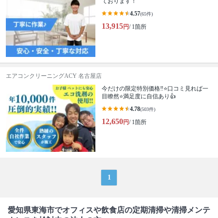
ております！
4.57
(65件)
13,915
円
/ 1箇所
エアコンクリーニングACY 名古屋店
今だけの限定特別価格‼️⭐口コミ見れば一
目瞭然⭐満足度に自信あり👍
4.78
(503件)
12,650
円
/ 1箇所
1
愛知県東海市でオフィスや飲食店の定期清掃や清掃メンテ