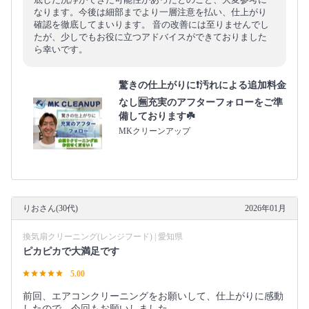
なります。今後は細部までより一層注意を払い、仕上がり
確認を徹底してまいります。 音の改善には至りませんでし
たが、少しでもお役に立つアドバイスができておりました
ら幸いです。
驚きの仕上がりに❗️汚れによる追加料金
なし🈚️充実のアフターフォローをご準
備しております☘️
MKクリーンアップ
りおさん(30代)
2026年01月
換気扇クリーニング(レンジフード) | 愛知県
ピカピカで大満足です
5.00
前回、エアコンクリーニングをお願いして、仕上がりに感動
したので、今回もお願いしました。