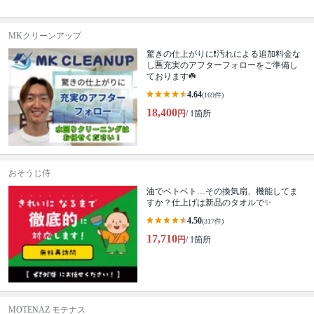
MKクリーンアップ
驚きの仕上がりに❗️汚れによる追加料金な
し🈚️充実のアフターフォローをご準備し
ております☘️
4.64
(169件)
18,400
円
/ 1箇所
おそうじ侍
油でベトベト…その換気扇、機能してま
すか？仕上げは新品のタオルで✨
4.50
(317件)
17,710
円
/ 1箇所
MOTENAZ モテナス