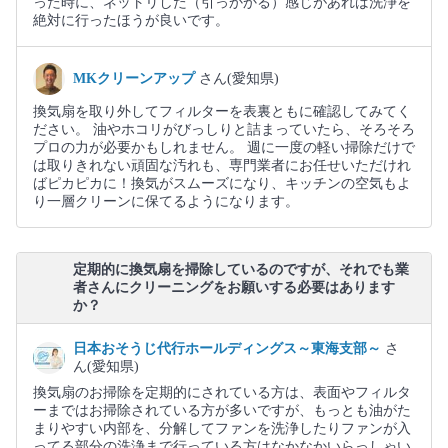
った時に、ネットリした（引っかかる）感じがあれば洗浄を
絶対に行ったほうが良いです。
MKクリーンアップ
さん(愛知県)
換気扇を取り外してフィルターを表裏ともに確認してみてく
ださい。 油やホコリがびっしりと詰まっていたら、そろそろ
プロの力が必要かもしれません。 週に一度の軽い掃除だけで
は取りきれない頑固な汚れも、専門業者にお任せいただけれ
ばピカピカに！換気がスムーズになり、キッチンの空気もよ
り一層クリーンに保てるようになります。
定期的に換気扇を掃除しているのですが、それでも業
者さんにクリーニングをお願いする必要はあります
か？
日本おそうじ代行ホールディングス～東海支部～
さ
ん(愛知県)
換気扇のお掃除を定期的にされている方は、表面やフィルタ
ーまではお掃除されている方が多いですが、もっとも油がた
まりやすい内部を、分解してファンを洗浄したりファンが入
ってる部分の洗浄まで行っている方はなかなかいらっしゃい