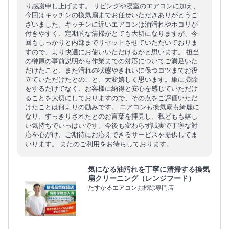
り感謝申し上げます。 リビングや寝室のエアコンに加え、
今回はキッチンの換気扇までお任せいただきありがとうご
ざいました。キッチンに近いエアコンは油汚れやホコリが
付きやすく、定期的な清掃がとても大切になりますが、今
回もしっかりと内部までリセットさせていただいておりま
すので、より快適にお使いいただけるかと思います。 担当
の榊原の事前説明から作業までの対応についてご満足いた
だけたこと、また汚れの状態やきれいに保つコツまでお役
立ていただけたとのこと、大変嬉しく思います。単に掃除
をするだけでなく、お客様に納得と安心を感じていただけ
ることを大切にしておりますので、その点をご評価いただ
けたことは何よりの励みです。 エアコンも換気扇も綺麗に
なり、すっきりされたとのお言葉を拝見し、私どもも嬉し
い気持ちでいっぱいです。今後も変わらず誠実で丁寧な対
応を心がけ、ご期待にお応えできるサービスを提供してま
いります。 またのご利用をお待ちしております。
気になる油汚れを丁寧に清掃する換気
扇クリーニング（レンジフード）
たすかるエアコンお掃除専門店