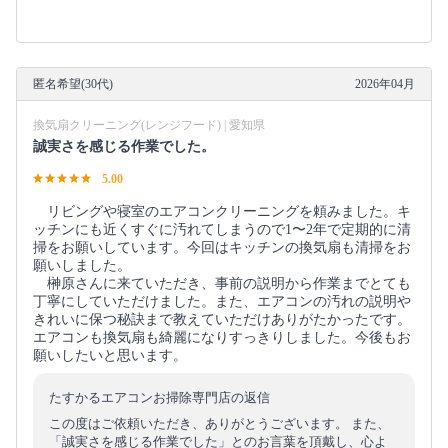
匿名希望(30代)
2026年04月
換気扇クリーニング(レンジフード) | 愛知県
誠実さを感じる作業でした。
5.00
リビングや寝室のエアコンクリーニングを頼みました。キ
ッチンにも近くすぐに汚れてしまうので1〜2年で定期的に清
掃をお願いしています。今回はキッチンの換気扇も清掃をお
願いしました。
榊原さんに来ていただき、事前の説明から作業までとても
丁寧にしていただけました。また、エアコンの汚れの説明や
きれいに保つ秘訣まで教えていただけありがたかったです。
エアコンも換気扇も綺麗になりすっきりしました。今後もお
願いしたいと思います。
たすかるエアコンお掃除専門店の返信
この度はご依頼いただき、ありがとうございます。 また、
「誠実さを感じる作業でした」とのお言葉を頂戴し、心よ