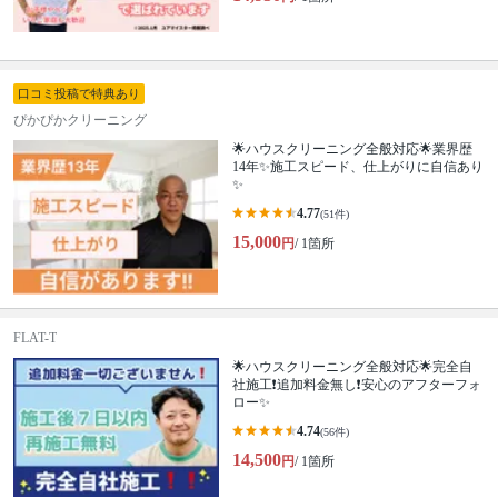
口コミ投稿で特典あり
ぴかぴかクリーニング
🌟ハウスクリーニング全般対応🌟業界歴
14年✨施工スピード、仕上がりに自信あり
✨
4.77
(51件)
15,000
円
/ 1箇所
FLAT-T
🌟ハウスクリーニング全般対応🌟完全自
社施工❗️追加料金無し❗️安心のアフターフォ
ロー✨
4.74
(56件)
14,500
円
/ 1箇所