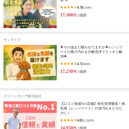
店!🌟
4.78
(259件)
17,300
円
/ 1箇所
サンライズ
🌟その油まだ吸わせてますか🌟レンジフ
ードの奥の汚れを分解洗浄でスッキリ解
消🌟
4.72
(60件)
17,250
円
/ 1箇所
クリーンガイア株式会社
【口コミ地域No1店舗】衛生管理徹底！換
気扇（レンジフード）の油汚れをピカピ
カに！
4.81
(2,282件)
14,950
円
/ 1箇所