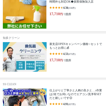
時間外も対応OK◆損害保険加入店
4.56
(156件)
17,710
円
/ 1箇所
知多クリーン
新支店OPENキャンペーン価格✨セットで
もっとお得に💰
4.53
(475件)
17,710
円
/ 1箇所
SS CLEAN
仕上がりと丁寧さと人柄の良さと…♪作業
は2名でお伺いなのでエアコン洗浄等SET
だと嬉しいです😊
4.91
(637件)