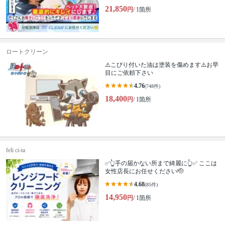
21,850
円
/ 1箇所
ロートクリーン
⚠️こびり付いた油は塗装を傷めます⚠️お早
目にご依頼下さい
4.76
(748件)
18,400
円
/ 1箇所
feli ci-ta
✅👆手の届かない所まで綺麗に👆✅ ここは
女性店長にお任せください🫡
4.68
(85件)
14,950
円
/ 1箇所