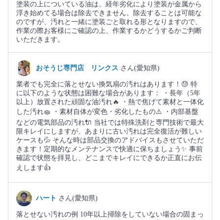
塗装の上についている油は、経年劣化により塗装が金属から
浮き始めてる場合は除去できません。除去することは可能な
のですが、汚れと一緒に塗装ごと取れる形となりますので、
作業の際お客様にご確認の上、作業するかどうするかご判断
いただきます。
おそうじ専門店 リンクス
さん(愛知県)
業者でも完全に落とせない換気扇の汚れはあります！😓 特
に以下のような状態は困難な場合があります： ・長年（5年
以上）放置された頑固な油汚れ🔥 ・熱で焦げて素材と一体化
した汚れ🧽 ・素材自体が変色・劣化したもの⚠️ ・内部基盤
などの電気部品の汚れ🔌 当社では特殊洗剤と専門技術で最大
限キレイにしますが、あまりに古い汚れは完全復活が難しい
ケースも💦 そんな時は部品交換のアドバイスもさせていただ
きます！定期的なメンテナンスで快適に保ちましょう✨ 事前
確認で状態を拝見し、どこまでキレイにできるか正直にお伝
えします👍
ハート
さん(愛知県)
落とせない汚れの例 10年以上掃除をしていない場合の固まっ