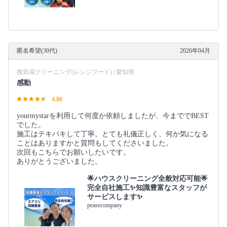
匿名希望(30代)
2026年04月
換気扇クリーニング(レンジフード) | 愛知県
感動
4.80
yourmystarを利用して何度か依頼しましたが、今まででBEST
でした。
施工はテキパキして丁寧。とても礼儀正しく、何か気になる
ことはありますかと質問もしてくださいました。
次回もこちらでお願いしたいです。
ありがとうございました。
🌟ハウスクリーニング全般対応可能🌟
完全自社施工✨知識豊富なスタッフが
サービスします✨
peasecompany