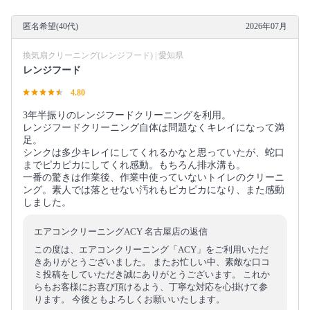
匿名希望(40代)
2026年07月
換気扇クリーニング(レンジフード) | 愛知県
レンジフード
4.80
3年半振りのレンジフードクリーニングを利用。
レンジフードクリーニング自体は問題なくキレイになって満
足。
シンクは多少キレイにしてくれるかなと思っていたが、蛇口
までピカピカにしてくれ感動。もちろん排水溝も。
一番の驚きは作業後、作業中使っていないトイレのクリーニ
ング。素人では落とせない汚れもピカピカになり、また感動
しました。
エアコンクリーニングACY 名古屋店の返信
この度は、エアコンクリーニング「ACY」をご利用いただ
きありがとうございました。 またお忙しい中、素敵な口コ
ミ投稿をしていただき誠にありがとうございます。 これか
らもお客様にお喜び頂けるよう、丁寧な対応を心掛けて参
ります。 今後ともよろしくお願いいたします。