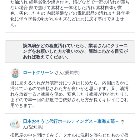
た油汚れ 経年劣化や焼き付き、錆びなどで一部の汚れが落ち
ない場合 熱で焦げて素材と一体化した汚れ 素材自体が変
色・劣化したもの 内部基盤などの電気部品の汚れ また経年劣
化に伴う塗装の剥がれやキズなどは元に戻す事はできませ
ん。
換気扇がどの程度汚れていたら、業者さんにクリーニ
ングをお願いした方が良いのか、簡単にわかる目安が
あれば教えてください。
ロートクリーン
さん(愛知県)
目に見える汚れが外装部分につきはじめたら、内側はるかに
汚れているので依頼された方が良いかと思います。又、油汚
れを放置すると塗装を傷め、変色したり塗装が剥がれたりし
ますので年一回の頻度でご依頼された方が長くキレイにご利
用できます。
日本おそうじ代行ホールディングス～東海支部～
さ
ん(愛知県)
換気扇の中を開けてみて、タオルに洗剤を湿らせたもので擦