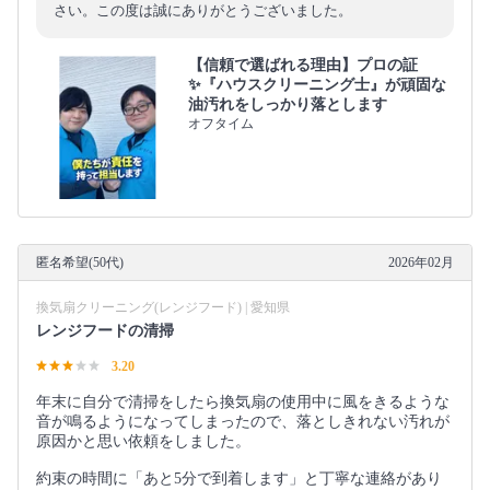
さい。この度は誠にありがとうございました。
【信頼で選ばれる理由】プロの証
✨『ハウスクリーニング士』が頑固な
油汚れをしっかり落とします
オフタイム
匿名希望(50代)
2026年02月
換気扇クリーニング(レンジフード) | 愛知県
レンジフードの清掃
3.20
年末に自分で清掃をしたら換気扇の使用中に風をきるような
音が鳴るようになってしまったので、落としきれない汚れが
原因かと思い依頼をしました。
約束の時間に「あと5分で到着します」と丁寧な連絡があり