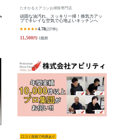
たすかるエアコンお掃除専門店

頑固な油汚れ、スッキリ一掃！換気力アッ
プでキレイな空気で心地よいキッチンへ
4.78
(237件)
11,500
円
/ 1箇所
口コミ投稿で特典あり