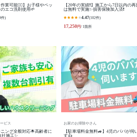
業可能🙆‍♀️】お子様やペッ
【20年の実績❗️】施工から7日以内の再
のエコ洗剤使用🌱
は無料で実施✨損害保険加入済❗️
4.47
9件)
(102件)
17,250
円
/ 1箇所
ービス
お家のお掃除やさん
ーニング全般対応🌟高齢者に
【駐車場料金無料🚙】4児のパパが伺
自社施工✨
す👍