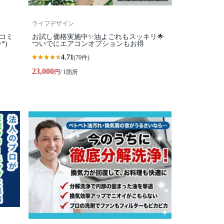
ライフデザイン
コミ
お試し価格実施中✨油よごれもスッキリ🌟
*)
ついでにエアコンオプションもお得
4.71
(70件)
23,000
円
/ 1箇所