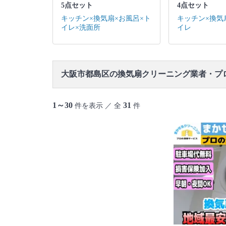
5点セット
4点セット
キッチン×換気扇×お風呂×ト
キッチン×換気
イレ×洗面所
イレ
大阪市都島区の換気扇クリーニング業者・プ
1～30
31
件を表示 ／ 全
件