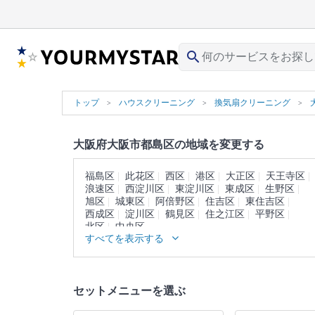
search
トップ
ハウスクリーニング
換気扇クリーニング
大阪府大阪市都島区の地域を変更する
福島区
此花区
西区
港区
大正区
天王寺区
浪速区
西淀川区
東淀川区
東成区
生野区
旭区
城東区
阿倍野区
住吉区
東住吉区
西成区
淀川区
鶴見区
住之江区
平野区
北区
中央区
すべてを表示する
セットメニューを選ぶ