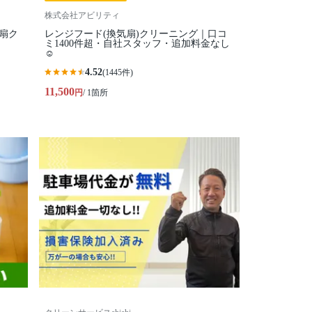
株式会社アビリティ
扇ク
レンジフード(換気扇)クリーニング｜口コ
ミ1400件超・自社スタッフ・追加料金なし
☺️
4.52
(1445件)
11,500
円
/ 1箇所