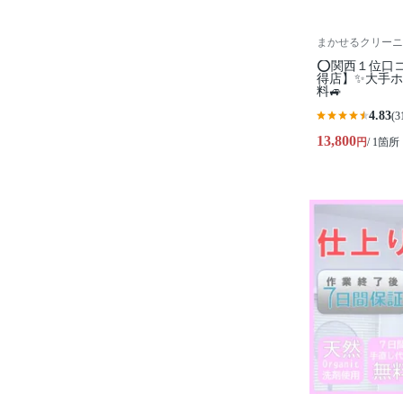
まかせるクリーニ
⭕関西１位口
得店】✨大手ホ
料🚙
4.83
(3
13,800
円
/ 1箇所