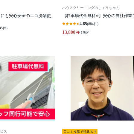
ハウスクリーニングのしょうちゃん
トにも安心安全のエコ洗剤使
【駐車場代金無料⭐️】安心の自社作業
4.85
(884件)
45件)
13,800
円
/ 1箇所
ビス
口コミ投稿で特典あり