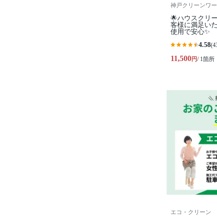
神戸クリーンワー
🌟ハウスクリ
客様に満足い
使用で安心✨
4.58
(4
11,500
円
/ 1箇所
エコ・クリーン