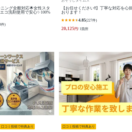
おそうじタイムズ
ーニング全般対応🌟女性スタ
【お任せください❗️】丁寧な対応を心
エコ洗剤使用で安心✨100%
おります！
4.85
(227件)
3件)
20,125
円
/ 1箇所
口コミ投稿で特典あり
口コミ投稿で特典あり