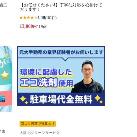
施工
【お任せください❗️】丁寧な対応を心掛けて
おります！
4.40
(102件)
13,800
円
/ 1箇所
口コミ投稿で特典あり
いま
大阪北クリーンサービス