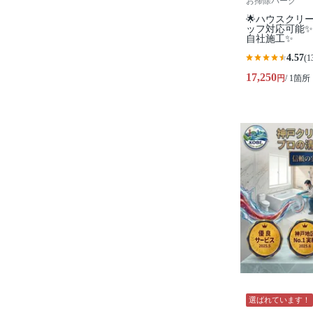
お掃除パーク
🌟ハウスクリ
ッフ対応可能✨
自社施工✨
4.57
(1
17,250
円
/ 1箇所
選ばれています！