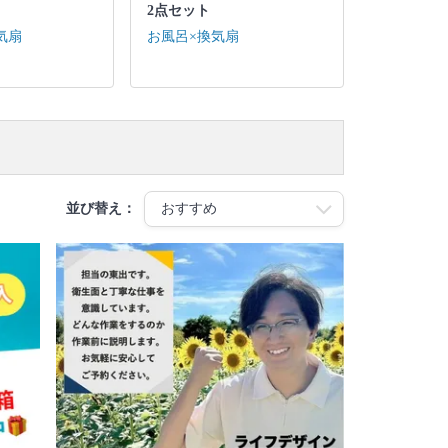
2点セット
気扇
お風呂×換気扇
並び替え：