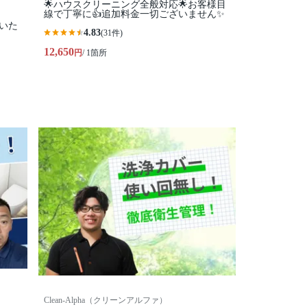
🌟ハウスクリーニング全般対応🌟お客様目
線で丁寧に👍追加料金一切ございません✨
いた
4.83
(31件)
12,650
円
/ 1箇所
Clean-Alpha（クリーンアルファ）