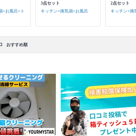
口コミ
もご参照ください。
3点セット
2点セット
※本ページでは一部プロモーションを含む場合があ
扇×お風呂×ト
キッチン×換気扇×お風呂
キッチン×換
ります。
ロ
おすすめ順