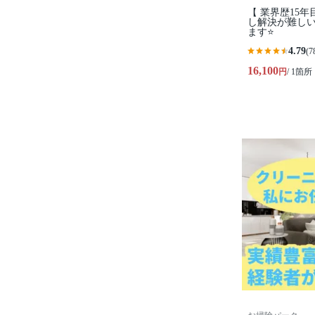
【 業界歴15年
し解決が難し
ます⭐️
4.79
(7
16,100
円
/ 1箇所