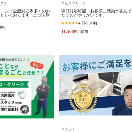
クス
エビスクリーン
ーニング全般対応🌟多くのお
即日対応可能！お客様に感動と喜んで
ただいております✨エコ洗剤
だくのがやりがいです。
4.76
(134件)
3件)
11,500
円
/ 1箇所
クラフト