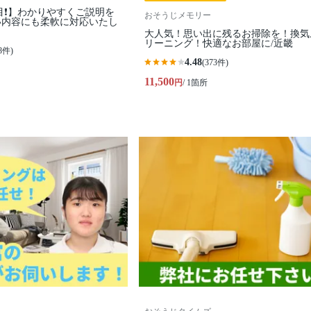
目❗️】わかりやすくご説明を
おそうじメモリー
い内容にも柔軟に対応いたし
大人気！思い出に残るお掃除を！換気
リーニング！快適なお部屋に/近畿
8件)
4.48
(373件)
11,500
円
/ 1箇所