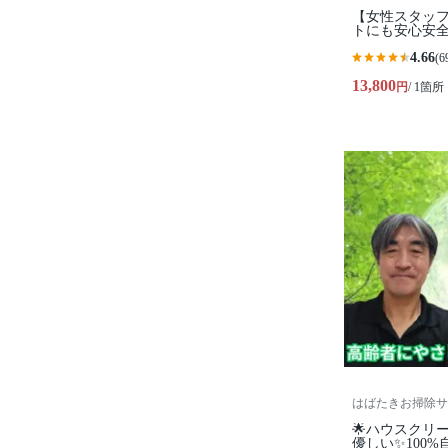
【女性スタッフ作
トにも安心安全
4.66
(6
13,800
円
/ 1箇所
はばたきお掃除サ
🌟ハウスクリ
優しい✨100%