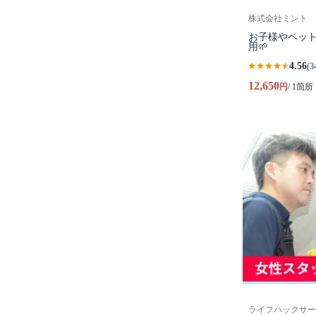
株式会社ミント
お子様やペッ
用🌱
4.56
(3
12,650
円
/ 1箇所
ライフハックサー