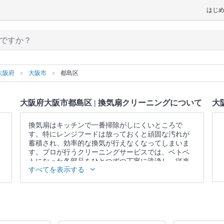
はじ
大阪府
大阪市
都島区
大阪府大阪市都島区 | 換気扇クリーニングについて
大
換気扇はキッチンで一番掃除がしにくいところで
す。特にレンジフードは放っておくと頑固な汚れが
蓄積され、効率的な換気が行えなくなってしまいま
す。プロが行うクリーニングサービスでは、ベトベ
トになった各部品をひとつずつ丁寧に洗浄し、従来
すべてを表示する
の換気力を取り戻します。
▼表示価格に含まれる換気扇クリーニングの作業範
囲
カバー / 本体内部 / ファン / プロペラ / フィルター /
レンジフード / 作業場所の簡易清掃