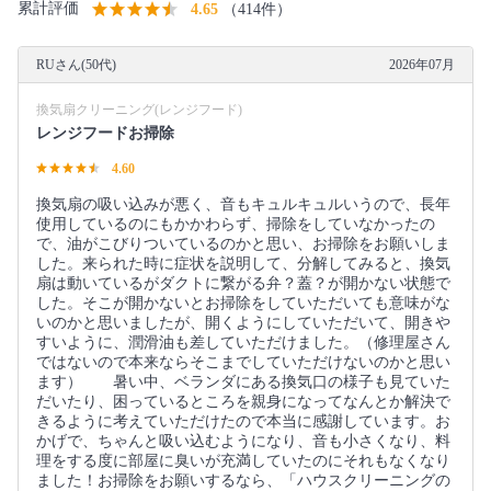
累計評価
4.65
（414件）
RUさん(50代)
2026年07月
換気扇クリーニング(レンジフード)
レンジフードお掃除
4.60
換気扇の吸い込みが悪く、音もキュルキュルいうので、長年
使用しているのにもかかわらず、掃除をしていなかったの
で、油がこびりついているのかと思い、お掃除をお願いしま
した。来られた時に症状を説明して、分解してみると、換気
扇は動いているがダクトに繋がる弁？蓋？が開かない状態で
した。そこが開かないとお掃除をしていただいても意味がな
いのかと思いましたが、開くようにしていただいて、開きや
すいように、潤滑油も差していただけました。（修理屋さん
ではないので本来ならそこまでしていただけないのかと思い
ます） 暑い中、ベランダにある換気口の様子も見ていた
だいたり、困っているところを親身になってなんとか解決で
きるように考えていただけたので本当に感謝しています。お
かげで、ちゃんと吸い込むようになり、音も小さくなり、料
理をする度に部屋に臭いが充満していたのにそれもなくなり
ました！お掃除をお願いするなら、「ハウスクリーニングの