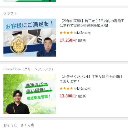
クラフト
【20年の実績❗️】施工から7日以内の再施工
は無料で実施✨損害保険加入済❗️
4.47
(102件)
17,250
円
/ 1箇所
Clean-Alpha（クリーンアルファ）
【お任せください❗️】丁寧な対応を心掛け
ております！
4.40
(102件)
13,800
円
/ 1箇所
おそうじ さくら庵