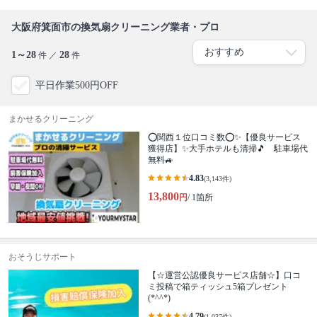
大阪府箕面市の換気扇クリーニング業者・プロ
1～28
28
件 ／
件
平日作業500円OFF
まかせるクリーニング
⭕関西１位口コミ数⭕✨【優良サービス
獲得店】✨大手ホテルも清掃🎵 駐車場代
無料🚙
4.83
(3,143件)
13,800
円
/ 1箇所
おそうじサポート
【☆運営公認優良サービス店舗☆】口コ
ミ投稿で箱ティッシュ5箱プレゼント
(*^^*)
4.79
(1,037件)