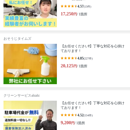
4.57
(13件)
17,250
円
/ 1箇所
おそうじタイムズ
【お任せください❗️】丁寧な対応を心掛け
ております！
4.85
(227件)
20,125
円
/ 1箇所
クリーンサービスahiahi
【お任せください❗️】丁寧な対応を心掛け
ております！
4.52
(154件)
9,200
円
/ 1箇所