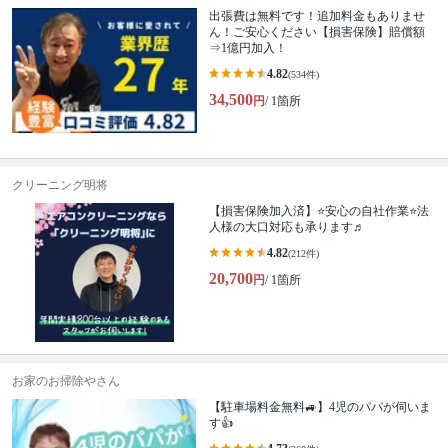
出張費は無料です！追加料金もありませ
ん！ご安心ください【損害保険】賠償額
⇒1億円加入！
4.82
(534件)
34,500
円
/ 1箇所
クリーニング明将
【損害保険加入済】⭐️安心の自社作業⭐️法
人様の大口対応も承ります♬
4.82
(212件)
20,700
円
/ 1箇所
お家のお掃除やさん
【駐車場料金無料🚙】4児のパパが伺いま
す👍