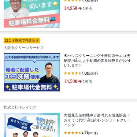
4.73
(268件)
14,950
円
/ 1箇所
口コミ投稿で特典あり
大阪北クリーンサービス
🌟ハウスクリーニング全般対応🌟エコ洗
剤使用👍元大手勤務の業界経験者がお伺
いします✨
4.68
(205件)
14,500
円
/ 1箇所
株式会社キレイシア
大阪最安値挑戦中☆油汚れも徹底除去！
おそうじ代行 高槻のレンジフードクリー
ニング
4.73
(611件)