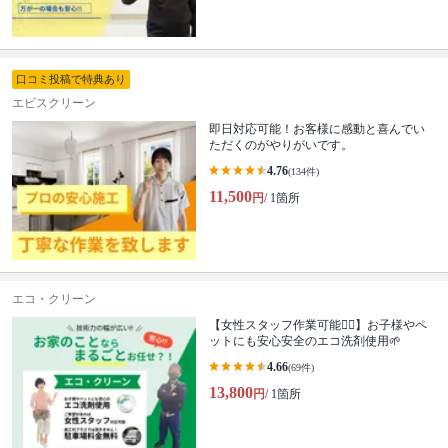
口コミ投稿で特典あり
エビスクリーン
即日対応可能！お客様に感動と喜んでい
ただくのがやりがいです。
4.76
(134件)
11,500
円
/ 1箇所
エコ・クリーン
【女性スタッフ作業可能🙆‍♀️】お子様やペ
ットにも安心安全のエコ洗剤使用🌱
4.66
(69件)
13,800
円
/ 1箇所