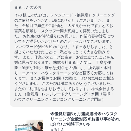
まるしんの返信
その 様 このたびは、レンジフード（換気扇）クリーニング
のご依頼をいただき、誠にありがとうございました。 ま
た、全項目で満点のご評価と「大変良かったです」とのお
言葉を頂戴し、スタッフ一同大変嬉しく拝見いたしまし
た。 お約束のお時間通りにお伺いし、作業内容や対応につ
いてもご満足いただけたとのこと、何よりでございます。
レンジフードがピカピカになり、「すっきりしました」と
感じていただけたことは、私どもにとって大きな励みで
す。 また、作業がスムーズに進み、お役に立てたことを光
栄に思っております。 株式会社まるしんでは、 丁寧な作
業・誠実な対応・確かな技術 を大切にし、 換気扇・水回
り・エアコン・ハウスクリーニングなど幅広く対応してお
ります。 またお掃除でお困りの際は、ぜひお気軽にご相談
くださいませ。 このたびは誠にありがとうございました。
またのご利用を心よりお待ちしております。 株式会社まる
しん （換気扇・レンジフードクリーニング・水回り清掃・
ハウスクリーニング・エアコンクリーニング専門店）
🌟優良店舗3ヵ月連続選出🌟ハウスク
リーニング全般対応🌟お困り事があれ
ばぜひご相談下さい✨
まるしん