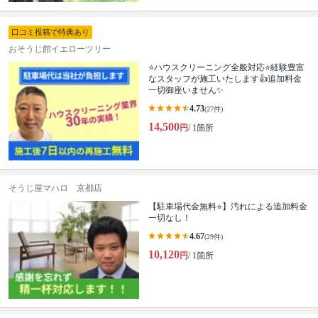
口コミ投稿で特典あり
おそうじ館イエローツリー
⭐ハウスクリーニング全般対応⭐経験豊富
なスタッフが施工いたします👍追加料金
一切御座いません✨
4.73
(27件)
14,500
円
/ 1箇所
そうじ屋マハロ 京都店
【駐車場代金無料⭐️】汚れによる追加料金
一切なし！
4.67
(29件)
10,120
円
/ 1箇所