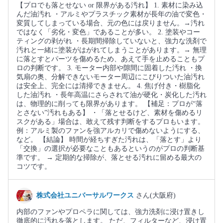
【プロでも落とせない or 限界がある汚れ】 1. 素材に染み込
んだ油汚れ ・アルミやプラスチック素材が長年の油で変色・
変質してしまっている場合、元の色には戻りません。→汚れ
ではなく「劣化・変色」であることが多い。 2. 塗装やコー
ティングの剥がれ ・長期間掃除していないと、強力な洗剤で
汚れと一緒に塗装がはがれてしまうことがあります。→ 無理
に落とすとパーツを傷めるため、あえて手を止めることもプ
ロの判断です。 3. モーター内部や隙間に固着した汚れ ・換
気扇の奥、分解できないモーター周辺にこびりついた油汚れ
は安全上、完全には清掃できません。 4. 焦げ付き・樹脂化
した油汚れ ・長年高温にさらされて油が硬化・炭化した汚れ
は、物理的に削っても限界があります。 【補足：プロが“落
とさない”汚れもある】 ・「落とせるけど、素材を傷めるリ
スクがある」場合は、敢えて残す判断をするプロもいます。
例：アルミ製のファンを強アルカリで傷めないようにする、
など。 【結論】 時間が経ちすぎた汚れは、「落とす」より
「交換」の選択が必要なこともあるというのがプロの判断基
準です。 → 定期的な掃除が、落とせる汚れに留める最大の
コツです。
株式会社ユニバーサルワークス
さん(大阪府)
内部のファンやプロペラに関しては、強力洗剤に浸け置きし
徹底的に汚れを落とします。 ただ、フィルターなど、浸け置