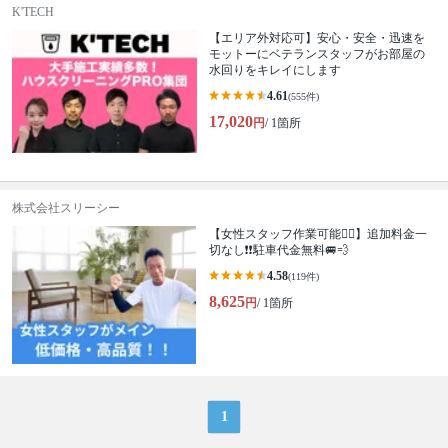
K'TECH
【エリア外対応可】安心・安全・迅速を
モットーにベテランスタッフがお部屋の
水回りをキレイにします
4.61
(555件)
17,020
円
/ 1箇所
株式会社スリーシー
【女性スタッフ作業可能🙆‍♀️】追加料金一
切なし❗️❗️駐車代金無料🚐💨
4.58
(119件)
8,625
円
/ 1箇所
1