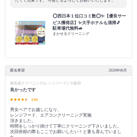
たてて光栄です。 今後ともよろしくお願いいたします。
⭕西日本１位口コミ数⭕✨【優良サー
ビス獲得店】✨大手ホテルも清掃🎵
駐車場代無料🚙
まかせるクリーニング
匿名希望
2026年06月
換気扇クリーニング(レンジフード) | 大阪府
良かったです
4.60
男女ペアでお越しになり、
レンジフード、エアコンクリーニング実施
頂きました。
時間をしっかり掛けて丁寧にクリーニング下さいました。
次回依頼の際もここでお願いしたい！と妻も喜んでいまし