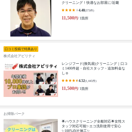
クリーニング！快適なお部屋に/近畿
4.48
(373件)
11,500
円
/ 1箇所
口コミ投稿で特典あり
株式会社アビリティ
レンジフード(換気扇)クリーニング｜口コ
ミ1400件超・自社スタッフ・追加料金な
し☺️
4.52
(1,445件)
11,500
円
/ 1箇所
お掃除パーク
🌟ハウスクリーニング全般対応🌟女性ス
タッフ対応可能✨エコ洗剤使用で安心
✨100%自社施工✨