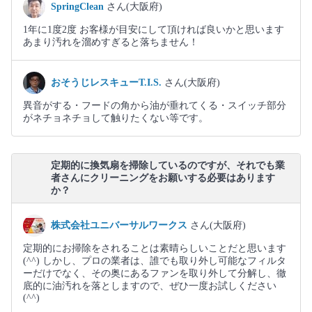
SpringClean
さん(大阪府)
1年に1度2度 お客様が目安にして頂ければ良いかと思います
あまり汚れを溜めすぎると落ちません！
おそうじレスキューT.I.S.
さん(大阪府)
異音がする・フードの角から油が垂れてくる・スイッチ部分
がネチョネチョして触りたくない等です。
定期的に換気扇を掃除しているのですが、それでも業
者さんにクリーニングをお願いする必要はあります
か？
株式会社ユニバーサルワークス
さん(大阪府)
定期的にお掃除をされることは素晴らしいことだと思います
(^^) しかし、プロの業者は、誰でも取り外し可能なフィルタ
ーだけでなく、その奥にあるファンを取り外して分解し、徹
底的に油汚れを落としますので、ぜひ一度お試しください
(^^)