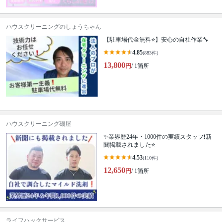
ハウスクリーニングのしょうちゃん
【駐車場代金無料⭐️】安心の自社作業🔧
4.85
(883件)
13,800
円
/ 1箇所
ハウスクリーニング磯屋
✨業界歴24年・1000件の実績スタッフ❗️新
聞掲載されました⭐️
4.53
(110件)
12,650
円
/ 1箇所
ライフハックサービス