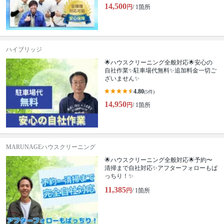
14,500
円
/ 1箇所
ハイブリッジ
🌟ハウスクリーニング全般対応🌟安心の
自社作業✨️駐車場代無料✨️追加料金一切ご
ざいません✨
4.80
(5件)
14,950
円
/ 1箇所
MARUNAGEハウスクリーニング
🌟ハウスクリーニング全般対応🌟予約〜
清掃まで自社対応✨アフターフォローもば
っちり！✨
11,385
円
/ 1箇所