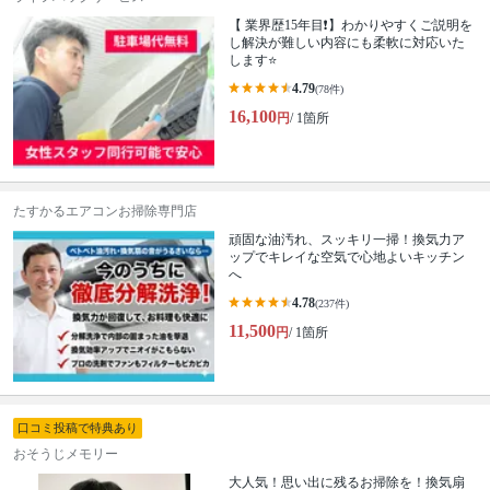
【 業界歴15年目❗️】わかりやすくご説明を
し解決が難しい内容にも柔軟に対応いた
します⭐️
4.79
(78件)
16,100
円
/ 1箇所
たすかるエアコンお掃除専門店
頑固な油汚れ、スッキリ一掃！換気力ア
ップでキレイな空気で心地よいキッチン
へ
4.78
(237件)
11,500
円
/ 1箇所
口コミ投稿で特典あり
おそうじメモリー
大人気！思い出に残るお掃除を！換気扇