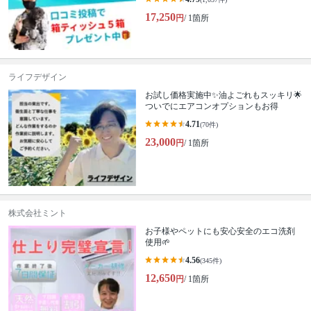
17,250
円
/ 1箇所
ライフデザイン
お試し価格実施中✨油よごれもスッキリ🌟
ついでにエアコンオプションもお得
4.71
(70件)
23,000
円
/ 1箇所
株式会社ミント
お子様やペットにも安心安全のエコ洗剤
使用🌱
4.56
(345件)
12,650
円
/ 1箇所