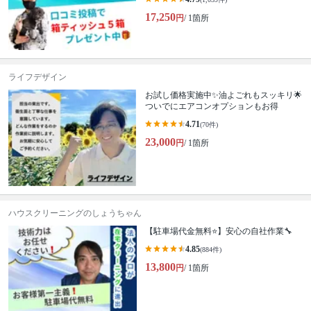
17,250
円
/ 1箇所
ライフデザイン
お試し価格実施中✨油よごれもスッキリ🌟
ついでにエアコンオプションもお得
4.71
(70件)
23,000
円
/ 1箇所
ハウスクリーニングのしょうちゃん
【駐車場代金無料⭐️】安心の自社作業🔧
4.85
(884件)
13,800
円
/ 1箇所