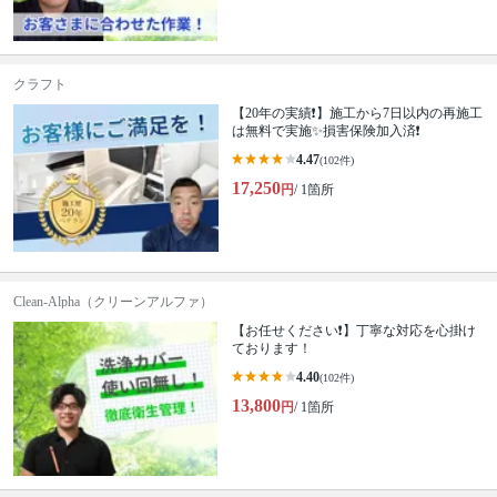
クラフト
【20年の実績❗️】施工から7日以内の再施工
は無料で実施✨損害保険加入済❗️
4.47
(102件)
17,250
円
/ 1箇所
Clean-Alpha（クリーンアルファ）
【お任せください❗️】丁寧な対応を心掛け
ております！
4.40
(102件)
13,800
円
/ 1箇所