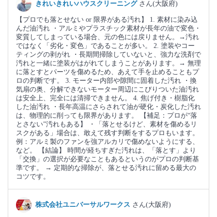
きれいきれいハウスクリーニング
さん(大阪府)
【プロでも落とせない or 限界がある汚れ】 1. 素材に染み込
んだ油汚れ ・アルミやプラスチック素材が長年の油で変色・
変質してしまっている場合、元の色には戻りません。→汚れ
ではなく「劣化・変色」であることが多い。 2. 塗装やコー
ティングの剥がれ ・長期間掃除していないと、強力な洗剤で
汚れと一緒に塗装がはがれてしまうことがあります。→ 無理
に落とすとパーツを傷めるため、あえて手を止めることもプ
ロの判断です。 3. モーター内部や隙間に固着した汚れ ・換
気扇の奥、分解できないモーター周辺にこびりついた油汚れ
は安全上、完全には清掃できません。 4. 焦げ付き・樹脂化
した油汚れ ・長年高温にさらされて油が硬化・炭化した汚れ
は、物理的に削っても限界があります。 【補足：プロが“落
とさない”汚れもある】 ・「落とせるけど、素材を傷めるリ
スクがある」場合は、敢えて残す判断をするプロもいます。
例：アルミ製のファンを強アルカリで傷めないようにする、
など。 【結論】 時間が経ちすぎた汚れは、「落とす」より
「交換」の選択が必要なこともあるというのがプロの判断基
準です。 → 定期的な掃除が、落とせる汚れに留める最大の
コツです。
株式会社ユニバーサルワークス
さん(大阪府)