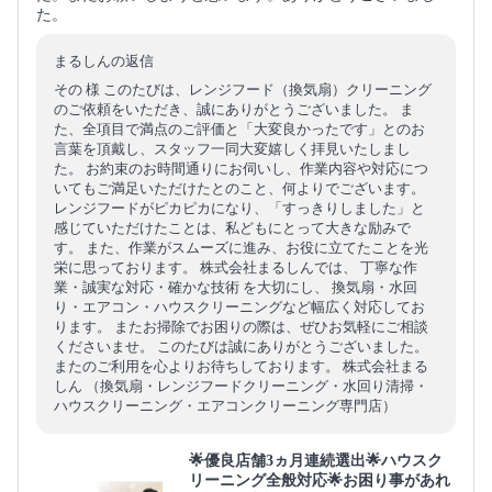
た。
まるしんの返信
その 様 このたびは、レンジフード（換気扇）クリーニング
のご依頼をいただき、誠にありがとうございました。 ま
た、全項目で満点のご評価と「大変良かったです」とのお
言葉を頂戴し、スタッフ一同大変嬉しく拝見いたしまし
た。 お約束のお時間通りにお伺いし、作業内容や対応につ
いてもご満足いただけたとのこと、何よりでございます。
レンジフードがピカピカになり、「すっきりしました」と
感じていただけたことは、私どもにとって大きな励みで
す。 また、作業がスムーズに進み、お役に立てたことを光
栄に思っております。 株式会社まるしんでは、 丁寧な作
業・誠実な対応・確かな技術 を大切にし、 換気扇・水回
り・エアコン・ハウスクリーニングなど幅広く対応してお
ります。 またお掃除でお困りの際は、ぜひお気軽にご相談
くださいませ。 このたびは誠にありがとうございました。
またのご利用を心よりお待ちしております。 株式会社まる
しん （換気扇・レンジフードクリーニング・水回り清掃・
ハウスクリーニング・エアコンクリーニング専門店）
🌟優良店舗3ヵ月連続選出🌟ハウスク
リーニング全般対応🌟お困り事があれ