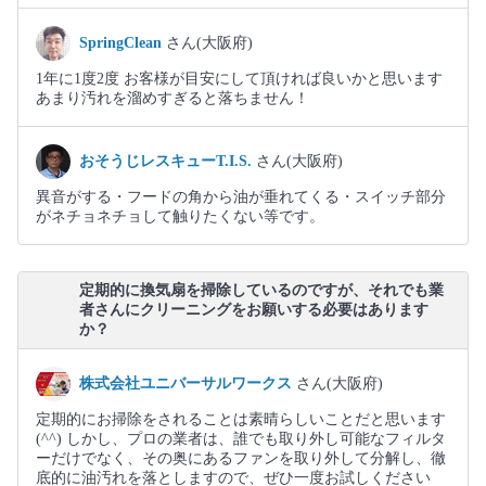
SpringClean
さん(大阪府)
1年に1度2度 お客様が目安にして頂ければ良いかと思います
あまり汚れを溜めすぎると落ちません！
おそうじレスキューT.I.S.
さん(大阪府)
異音がする・フードの角から油が垂れてくる・スイッチ部分
がネチョネチョして触りたくない等です。
定期的に換気扇を掃除しているのですが、それでも業
者さんにクリーニングをお願いする必要はあります
か？
株式会社ユニバーサルワークス
さん(大阪府)
定期的にお掃除をされることは素晴らしいことだと思います
(^^) しかし、プロの業者は、誰でも取り外し可能なフィルタ
ーだけでなく、その奥にあるファンを取り外して分解し、徹
底的に油汚れを落としますので、ぜひ一度お試しください