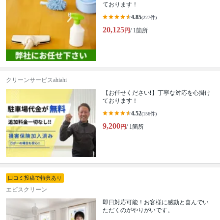
ております！
4.85
(227件)
20,125
円
/ 1箇所
クリーンサービスahiahi
【お任せください❗️】丁寧な対応を心掛け
ております！
4.52
(156件)
9,200
円
/ 1箇所
口コミ投稿で特典あり
エビスクリーン
即日対応可能！お客様に感動と喜んでい
ただくのがやりがいです。