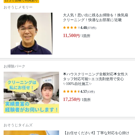
口コミ投稿で特典あり
おそうじメモリー
大人気！思い出に残るお掃除を！換気扇
クリーニング！快適なお部屋に/近畿
4.48
(373件)
11,500
円
/ 1箇所
お掃除パーク
🌟ハウスクリーニング全般対応🌟女性ス
タッフ対応可能✨エコ洗剤使用で安心
✨100%自社施工✨
4.57
(13件)
17,250
円
/ 1箇所
おそうじタイムズ
【お任せください❗️】丁寧な対応を心掛け