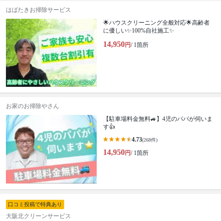
はばたきお掃除サービス
🌟ハウスクリーニング全般対応🌟高齢者
に優しい✨100%自社施工✨
14,950
円
/ 1箇所
お家のお掃除やさん
【駐車場料金無料🚙】4児のパパが伺いま
す👍
4.73
(268件)
14,950
円
/ 1箇所
口コミ投稿で特典あり
大阪北クリーンサービス