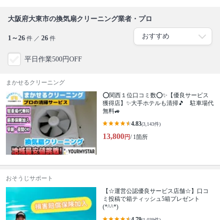
大阪府大東市の換気扇クリーニング業者・プロ
1～26
26
件 ／
件
平日作業500円OFF
まかせるクリーニング
⭕関西１位口コミ数⭕✨【優良サービス
獲得店】✨大手ホテルも清掃🎵 駐車場代
無料🚙
4.83
(3,143件)
13,800
円
/ 1箇所
おそうじサポート
【☆運営公認優良サービス店舗☆】口コ
ミ投稿で箱ティッシュ5箱プレゼント
(*^^*)
4.79
(1,039件)