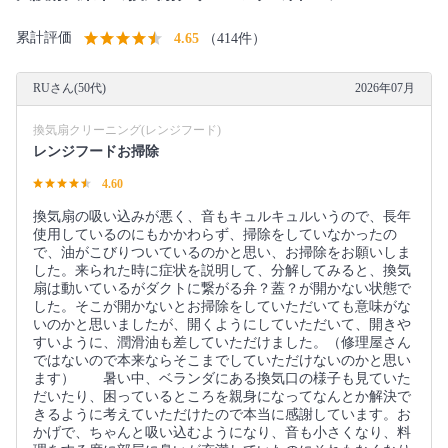
累計評価
4.65
（414件）
RUさん(50代)
2026年07月
換気扇クリーニング(レンジフード)
レンジフードお掃除
4.60
換気扇の吸い込みが悪く、音もキュルキュルいうので、長年
使用しているのにもかかわらず、掃除をしていなかったの
で、油がこびりついているのかと思い、お掃除をお願いしま
した。来られた時に症状を説明して、分解してみると、換気
扇は動いているがダクトに繋がる弁？蓋？が開かない状態で
した。そこが開かないとお掃除をしていただいても意味がな
いのかと思いましたが、開くようにしていただいて、開きや
すいように、潤滑油も差していただけました。（修理屋さん
ではないので本来ならそこまでしていただけないのかと思い
ます） 暑い中、ベランダにある換気口の様子も見ていた
だいたり、困っているところを親身になってなんとか解決で
きるように考えていただけたので本当に感謝しています。お
かげで、ちゃんと吸い込むようになり、音も小さくなり、料