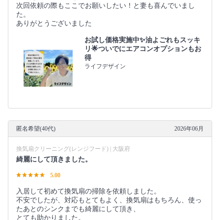
次回依頼の際もここでお願いしたい！と妻も喜んでいまし
た。
ありがとうございました
お試し価格実施中✨油よごれもスッキ
リ🌟ついでにエアコンオプションもお
得
ライフデザイン
匿名希望(40代)
2026年06月
換気扇クリーニング(レンジフード) | 大阪府
綺麗にして頂きました。
5.00
入居して初めて換気扇の掃除を依頼しました。
不安でしたが、対応もとてもよく、換気扇はもちろん、使っ
たあとのシンクまでも綺麗にして頂き、
とても助かりました。