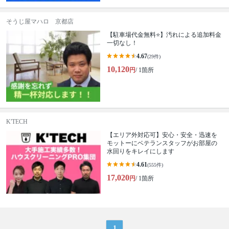
そうじ屋マハロ 京都店
【駐車場代金無料⭐️】汚れによる追加料金
一切なし！
4.67
(29件)
10,120
円
/ 1箇所
K'TECH
【エリア外対応可】安心・安全・迅速を
モットーにベテランスタッフがお部屋の
水回りをキレイにします
4.61
(555件)
17,020
円
/ 1箇所
1