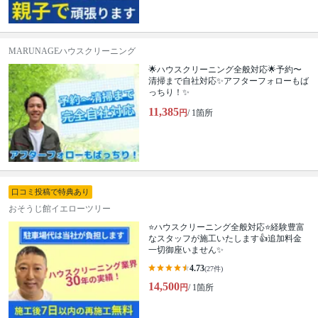
MARUNAGEハウスクリーニング
🌟ハウスクリーニング全般対応🌟予約〜
清掃まで自社対応✨アフターフォローもば
っちり！✨
11,385
円
/ 1箇所
口コミ投稿で特典あり
おそうじ館イエローツリー
⭐ハウスクリーニング全般対応⭐経験豊富
なスタッフが施工いたします👍追加料金
一切御座いません✨
4.73
(27件)
14,500
円
/ 1箇所