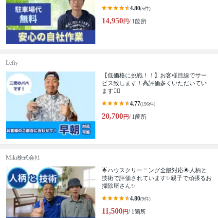
4.80
(5件)
14,950
円
/ 1箇所
Lefty
【低価格に挑戦！！】お客様目線でサー
ビス致します！高評価多くいただいてい
ます🙆‍♂️
4.77
(196件)
20,700
円
/ 1箇所
Miki株式会社
🌟ハウスクリーニング全般対応🌟人柄と
技術で評価されています✨親子で頑張るお
掃除屋さん✨
4.80
(9件)
11,500
円
/ 1箇所