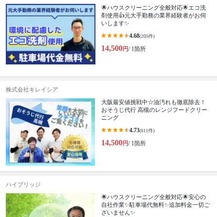
🌟ハウスクリーニング全般対応🌟エコ洗
剤使用👍元大手勤務の業界経験者がお伺
いします✨
4.68
(205件)
14,500
円
/ 1箇所
株式会社キレイシア
大阪最安値挑戦中☆油汚れも徹底除去！
おそうじ代行 高槻のレンジフードクリー
ニング
4.73
(611件)
14,500
円
/ 1箇所
ハイブリッジ
🌟ハウスクリーニング全般対応🌟安心の
自社作業✨️駐車場代無料✨️追加料金一切ご
ざいません✨