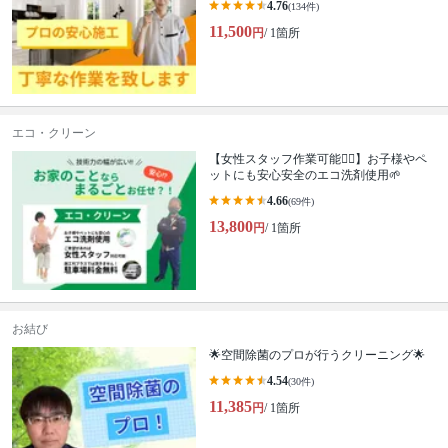
4.76
(134件)
11,500
円
/ 1箇所
エコ・クリーン
【女性スタッフ作業可能🙆‍♀️】お子様やペ
ットにも安心安全のエコ洗剤使用🌱
4.66
(69件)
13,800
円
/ 1箇所
お結び
🌟空間除菌のプロが行うクリーニング🌟
4.54
(30件)
11,385
円
/ 1箇所