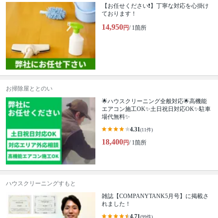
【お任せください❗️】丁寧な対応を心掛け
ております！
14,950
円
/ 1箇所
お掃除屋ととのい
🌟ハウスクリーニング全般対応🌟高機能
エアコン施工OK✨土日祝日対応OK✨駐車
場代無料✨
4.31
(11件)
18,400
円
/ 1箇所
ハウスクリーニングすもと
雑誌【COMPANYTANK5月号】に掲載さ
れました！
4.71
(99件)