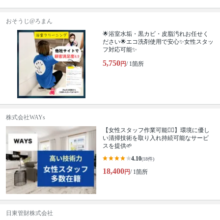
おそうじ@ろまん
🌟浴室水垢・黒カビ・皮脂汚れお任せく
ださい🌟エコ洗剤使用で安心✨女性スタッ
フ対応可能✨
5,750
円
/ 1箇所
株式会社WAYs
【女性スタッフ作業可能🙆‍♀️】環境に優し
い清掃技術を取り入れ持続可能なサービ
スを提供🌱
4.10
(18件)
18,400
円
/ 1箇所
日東管財株式会社