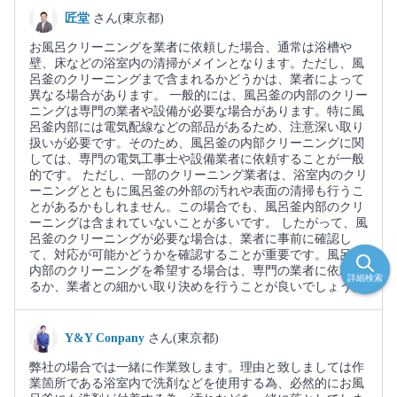
匠堂
さん(東京都)
お風呂クリーニングを業者に依頼した場合、通常は浴槽や
壁、床などの浴室内の清掃がメインとなります。ただし、風
呂釜のクリーニングまで含まれるかどうかは、業者によって
異なる場合があります。 一般的には、風呂釜の内部のクリー
ニングは専門の業者や設備が必要な場合があります。特に風
呂釜内部には電気配線などの部品があるため、注意深い取り
扱いが必要です。そのため、風呂釜の内部クリーニングに関
しては、専門の電気工事士や設備業者に依頼することが一般
的です。 ただし、一部のクリーニング業者は、浴室内のクリ
ーニングとともに風呂釜の外部の汚れや表面の清掃も行うこ
とがあるかもしれません。この場合でも、風呂釜内部のクリ
ーニングは含まれていないことが多いです。 したがって、風
呂釜のクリーニングが必要な場合は、業者に事前に確認し
て、対応が可能かどうかを確認することが重要です。風呂釜
内部のクリーニングを希望する場合は、専門の業者に依頼す
詳細検索
るか、業者との細かい取り決めを行うことが良いでしょう。
Y&Y Conpany
さん(東京都)
弊社の場合では一緒に作業致します。理由と致しましては作
業箇所である浴室内で洗剤などを使用する為、必然的にお風