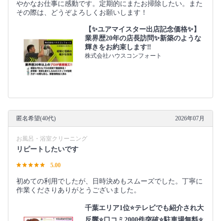
やかなお仕事に感動です。定期的にまたお掃除したい。また
その際は、どうぞよろしくお願いします！
【✨ユアマイスター出店記念価格✨】
業界歴20年の店長訪問✨新築のような
輝きをお約束します‼️
株式会社ハウスコンフォート
匿名希望(40代)
2026年07月
お風呂・浴室クリーニング
リピートしたいです
5.00
初めての利用でしたが、日時決めもスムーズでした。丁寧に
作業くださりありがとうございました。
千葉エリア1位⭐テレビでも紹介され大
反響⭐️口コミ2000件突破⭐️駐車場無料⭐