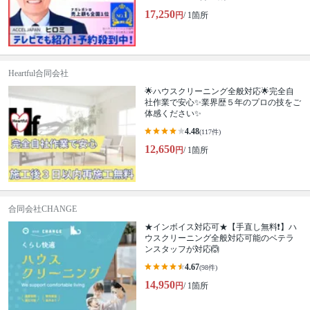
17,250
円
/ 1箇所
Heartful合同会社
🌟ハウスクリーニング全般対応🌟完全自
社作業で安心✨業界歴５年のプロの技をご
体感ください✨
4.48
(117件)
12,650
円
/ 1箇所
合同会社CHANGE
★インボイス対応可★【手直し無料❗️】ハ
ウスクリーニング全般対応可能のベテラ
ンスタッフが対応🙆
4.67
(98件)
14,950
円
/ 1箇所