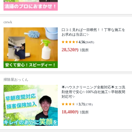
crewk
口コミ見れば一目瞭然！！丁寧な施工を
お求めは当店に✨
4.56
(264件)
28,520
円
/ 1箇所
掃除屋おっくん
🌟ハウスクリーニング全般対応🌟エコ洗
剤使用で安心✨100%自社施工✨早朝夜間
対応可✨
3.71
(17件)
18,400
円
/ 1箇所