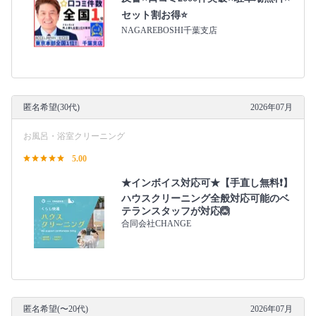
セット割お得⭐
NAGAREBOSHI千葉支店
匿名希望(30代)
2026年07月
お風呂・浴室クリーニング
5.00
★インボイス対応可★【手直し無料❗️】
ハウスクリーニング全般対応可能のベ
テランスタッフが対応🙆
合同会社CHANGE
匿名希望(〜20代)
2026年07月