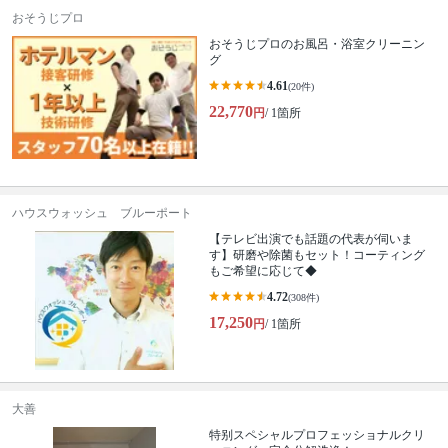
おそうじプロ
おそうじプロのお風呂・浴室クリーニン
グ
4.61
(20件)
22,770
円
/ 1箇所
ハウスウォッシュ ブルーポート
【テレビ出演でも話題の代表が伺いま
す】研磨や除菌もセット！コーティング
もご希望に応じて◆
4.72
(308件)
17,250
円
/ 1箇所
大善
特别スペシャルプロフェッショナルクリ