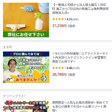
【一般個人宅様から法人様も幅広く対応
❗️】施工から7日以内の再施工は無料🈚️損害
保険加入済⭐️
4.51
(28件)
17,250
円
/ 1箇所
まる印
✨今だけの特別価格✨ユアマイスターサイ
ト内水回りカテゴリランクイン🛀🏆繁忙
期前でお得です✨
4.46
(212件)
20,700
円
/ 1箇所
クリーンプラス+
期間限定✨人気なお風呂掃除🛀✨初めてで
も安心の接客で今日からお家リゾート満
喫✨