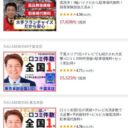
底洗浄！3輪バイクだから駐車場代無料！
損害保険加加入済み！
4.59
(562件)
17,020
円
/ 1箇所
NAGAREBOSHI千葉支店
千葉エリア1位⭐テレビでも紹介され大反
響⭐️口コミ2000件突破⭐️駐車場無料⭐セッ
ト割お得⭐
4.77
(2,143件)
15,525
円
/ 1箇所
NAGAREBOSHI 東京本部
口コミ全国1位の実績⭐テレビ出演多数で
大反響⭐予約殺到中⭐ピカピカ徹底清掃⭐
駐車場代無料⭐
4.76
(9,911件)