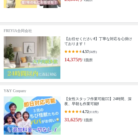
FREYIA合同会社
【お任せください❗️】丁寧な対応を心掛け
ております！
4.57
(56件)
14,375
円
/ 1箇所
Y&Y Conpany
【女性スタッフ作業可能🙆‍♀️】24時間、深
夜、早朝も作業可能❗️
4.72
(111件)
31,625
円
/ 1箇所