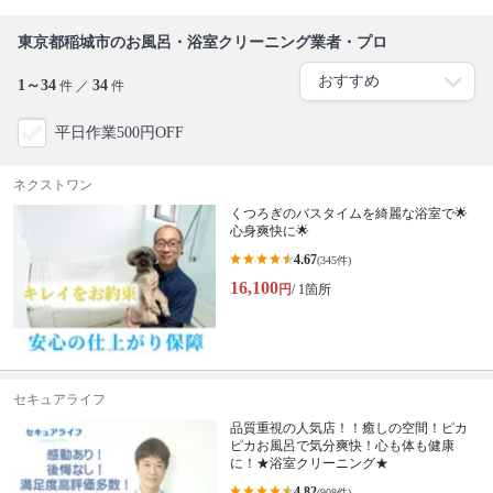
東京都稲城市のお風呂・浴室クリーニング業者・プロ
1～34
34
件 ／
件
平日作業500円OFF
ネクストワン
くつろぎのバスタイムを綺麗な浴室で🌟
心身爽快に🌟
4.67
(345件)
16,100
円
/ 1箇所
セキュアライフ
品質重視の人気店！！癒しの空間！ピカ
ピカお風呂で気分爽快！心も体も健康
に！★浴室クリーニング★
4.82
(908件)