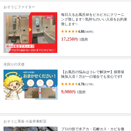
おそうじファイター
毎日入るお風呂🛀をピカピカにクリーニ
ング致します✨気持ちのいい入浴をお約束
致します✨
4.88
(340件)
17,250
円
/ 1箇所
水回りの天使
【お風呂の悩みはコレで解決🪽】損害保
険加入済！万が一の場合でも安心です❗️
4.78
(117件)
9,980
円
/ 1箇所
おそうじ革命 小金井東町店
プロの技で水アカ・石鹸カス・カビを徹