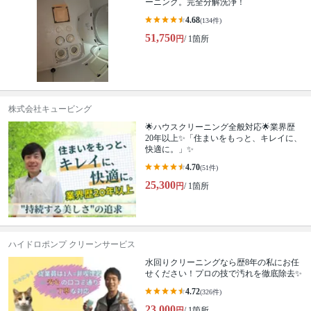
ーニング。完全分解洗浄！
4.68
(134件)
51,750
円
/ 1箇所
株式会社キュービング
🌟ハウスクリーニング全般対応🌟業界歴
20年以上✨「住まいをもっと、キレイに、
快適に。」✨
4.70
(51件)
25,300
円
/ 1箇所
ハイドロポンプ クリーンサービス
水回りクリーニングなら歴8年の私にお任
せください！プロの技で汚れを徹底除去✨
4.72
(326件)
23,000
円
/ 1箇所