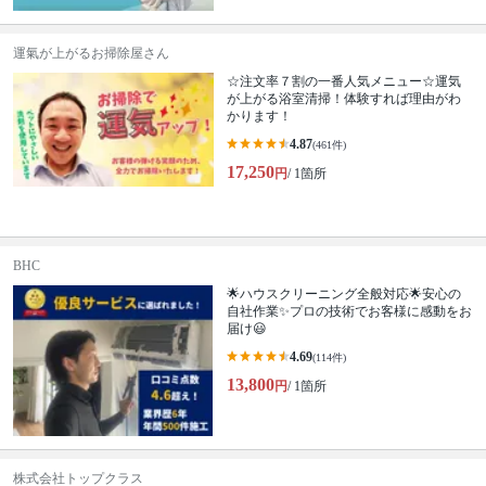
運氣が上がるお掃除屋さん
☆注文率７割の一番人気メニュー☆運気
が上がる浴室清掃！体験すれば理由がわ
かります！
4.87
(461件)
17,250
円
/ 1箇所
BHC
🌟ハウスクリーニング全般対応🌟安心の
自社作業✨プロの技術でお客様に感動をお
届け😃
4.69
(114件)
13,800
円
/ 1箇所
株式会社トップクラス