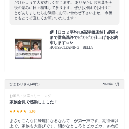
だけたようで大変嬉しく存じます。 ありがたいお言葉を今
後の励みに日々精進して参ります。ぜひお掃除でお困りご
とがありましたらお気軽にお問い合わせ下さいませ。 今後
ともどうぞ宜しくお願いいたします！
🌈【口コミ平均4.8高評価店舗】🌈隅々
まで徹底洗浄でピカピカ仕上げをお約
束します☺✨
HOUSECLEANING BELL's
ひまわりさん(40代)
2026年07月
お風呂・浴室クリーニング
家族全員で感動しました！
5.00
まさかこんなに綺麗になるなんて！が第一声です。期待値以
上で、家族も大喜びです。細かなところとピカピカ、きめ細