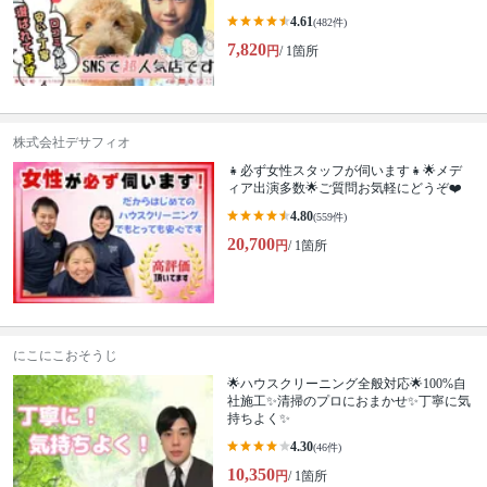
4.61
(482件)
7,820
円
/ 1箇所
株式会社デサフィオ
👧必ず女性スタッフが伺います👧🌟メデ
ィア出演多数🌟ご質問お気軽にどうぞ❤️
4.80
(559件)
20,700
円
/ 1箇所
にこにこおそうじ
🌟ハウスクリーニング全般対応🌟100%自
社施工✨清掃のプロにおまかせ✨丁寧に気
持ちよく✨
4.30
(46件)
10,350
円
/ 1箇所