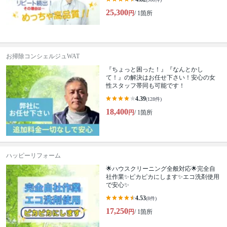
25,300
円
/ 1箇所
お掃除コンシェルジュWAT
『ちょっと困った！』『なんとかし
て！』の解決はお任せ下さい！安心の女
性スタッフ帯同も可能です！
4.39
(128件)
18,400
円
/ 1箇所
ハッピーリフォーム
🌟ハウスクリーニング全般対応🌟完全自
社作業✨️ピカピカにします✨️エコ洗剤使用
で安心✨
4.53
(8件)
17,250
円
/ 1箇所