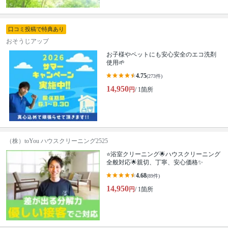
口コミ投稿で特典あり
おそうじアップ
お子様やペットにも安心安全のエコ洗剤
使用🌱
4.75
(273件)
14,950
円
/ 1箇所
（株）toYou ハウスクリーニング2525
⭐️浴室クリーニング🌟ハウスクリーニング
全般対応🌟親切、丁寧、安心価格✨
4.68
(89件)
14,950
円
/ 1箇所