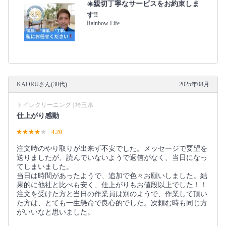
☀️親切丁寧なサービスをお約束しま
す‼️
Rainbow Life
KAORUさん(30代)
2025年08月
トイレクリーニング | 埼玉県
仕上がり感動
4.20
注文時のやり取りが出来ず不安でした。メッセージで要望を
送りましたが、読んでいないようで返信がなく、当日になっ
てしまいました。
当日は時間があったようで、追加で色々お願いしました。結
果的に他社と比べも安く、仕上がりもお値段以上でした！！
注文を受けた方と当日の作業員は別のようで、作業して頂い
た方は、とても一生懸命で良心的でした。次頼む時も同じ方
がいいなと思いました。