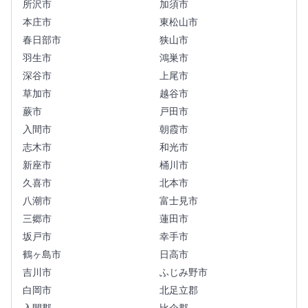
所沢市
加須市
本庄市
東松山市
春日部市
狭山市
羽生市
鴻巣市
深谷市
上尾市
草加市
越谷市
蕨市
戸田市
入間市
朝霞市
志木市
和光市
新座市
桶川市
久喜市
北本市
八潮市
富士見市
三郷市
蓮田市
坂戸市
幸手市
鶴ヶ島市
日高市
吉川市
ふじみ野市
白岡市
北足立郡