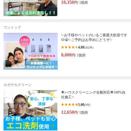
10,350
円
/ 1箇所
ワントップ
✨お子様やペットのいるご家庭大歓迎です
🐶😬✨ご予約はお早めにどうぞ✨
4.89
(262件)
8,000
円
/ 1箇所
カガヤカクリーン
🌟ハウスクリーニング全般対応🌟100%自
社施工✨
5.00
(3件)
12,650
円
/ 1箇所