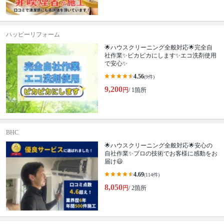
ハッピーリフォーム
🌟ハウスクリーニング全般対応🌟完全自
社作業✨️ピカピカにします✨️エコ洗剤使用
で安心✨
4.56
(9件)
9,200
円
/ 1箇所
BHC
🌟ハウスクリーニング全般対応🌟安心の
自社作業✨プロの技術でお客様に感動をお
届け😃
4.69
(114件)
8,050
円
/ 2箇所