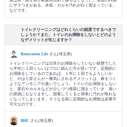
黄ばみ・黒ずみが家庭用洗剤で落ちなくなった。便器の内側
にザラつきがある。水垢・カルキ汚れが白く固まっている。
などです。
トイレクリーニングはどれくらいの頻度でするべきで
しょうか？また、トイレのお掃除をしないとどのよう
なデメリットが生じますか？
Renovation Life
さん(埼玉県)
トイレクリーニングは日常のお掃除をしていない状態でした
ら半年に１回くらいはプロに頼んだ方が良いです。定期的に
お掃除をしているのであれば、１年に１回でもよろしいか
と。やはり皆さんが一番気にされるデメリットは、鼻をつく
ようなアンモニアの臭いでしょう。トイレのお掃除をしない
と、尿石やカルキなどが少しづつ便器に溜まっていき、臭い
の原因にもなりますし、固着してくると簡単に汚れが取れな
くなってしまいます。そうなる前に定期的なお掃除は必要不
可欠なのです。
BHC
さん(埼玉県)