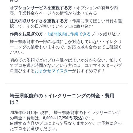
みる
オプションサービスを重視する方：
オプションの有無や内
容、作業料金をページ内の情報から比べてみる
注文の取りやすさを重視する方：
作業に来てほしい日付を選
択して、その日が空いているプロに絞り込む
作業をお急ぎの方
：
1週間以内に作業できる
プロを絞り込む
埼玉県飯能市の一部の地域にしか対応していないトイレクリ
ーニングの業者もいますので、対応地域も合わせてご確認く
ださい。
初めての依頼でどのプロを選べばよいか分からない、忙しく
てプロを選ぶ時間がないという方には、ユアマイスターがプ
ロ選びをする
おまかせマイスター
がおすすめです！
埼玉県飯能市のトイレクリーニングの料金・費用
は？
2026年08月10日 現在、 埼玉県飯能市のトイレクリーニング
の料金・費用は、
8,000～17,250円(税込)
です。
依頼する内容やプロによって異なりますので、ご予算に合っ
たプロをお選びください。