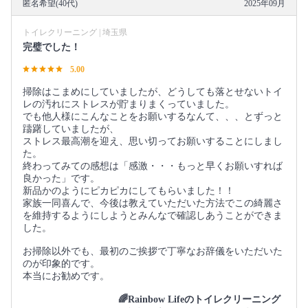
匿名希望(40代)
2025年09月
トイレクリーニング | 埼玉県
完璧でした！
5.00
掃除はこまめにしていましたが、どうしても落とせないトイ
レの汚れにストレスが貯まりまくっていました。
でも他人様にこんなことをお願いするなんて、、、とずっと
躊躇していましたが、
ストレス最高潮を迎え、思い切ってお願いすることにしまし
た。
終わってみての感想は「感激・・・もっと早くお願いすれば
良かった」です。
新品かのようにピカピカにしてもらいました！！
家族一同喜んで、今後は教えていただいた方法でこの綺麗さ
を維持するようにしようとみんなで確認しあうことができま
した。
お掃除以外でも、最初のご挨拶で丁寧なお辞儀をいただいた
のが印象的です。
本当にお勧めです。
🌈Rainbow Lifeのトイレクリーニング