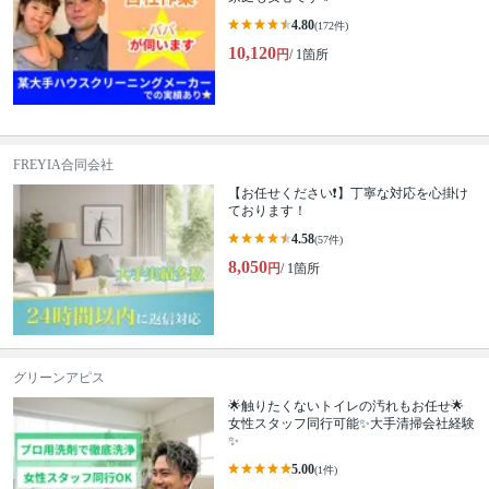
4.80
(172件)
10,120
円
/ 1箇所
FREYIA合同会社
【お任せください❗️】丁寧な対応を心掛け
ております！
4.58
(57件)
8,050
円
/ 1箇所
グリーンアピス
🌟触りたくないトイレの汚れもお任せ🌟
女性スタッフ同行可能✨大手清掃会社経験
✨
5.00
(1件)