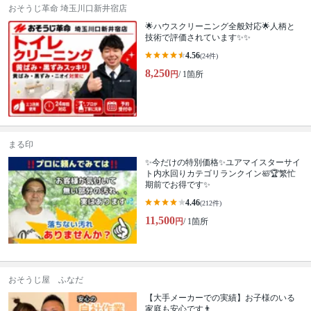
おそうじ革命 埼玉川口新井宿店
🌟ハウスクリーニング全般対応🌟人柄と
技術で評価されています✨✨
4.56
(24件)
8,250
円
/ 1箇所
まる印
✨今だけの特別価格✨ユアマイスターサイ
ト内水回りカテゴリランクイン🛀🏆繁忙
期前でお得です✨
4.46
(212件)
11,500
円
/ 1箇所
おそうじ屋 ふなだ
【大手メーカーでの実績】お子様のいる
家庭も安心です👨