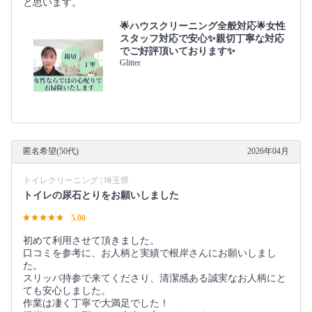
と思います。
🌟ハウスクリーニング全般対応🌟女性
スタッフ対応で安心✨親切丁寧な対応
でご好評頂いております✨
Glitter
匿名希望(50代)
2026年04月
トイレクリーニング | 埼玉県
トイレの尿石とりをお願いしました
5.00
初めて利用させて頂きました。
口コミを参考に、お人柄と実績で根岸さんにお願いしまし
た。
スリッパ持参で来てくださり、清潔感ある誠実なお人柄にと
ても安心しました。
作業は凄く丁寧で大満足でした！