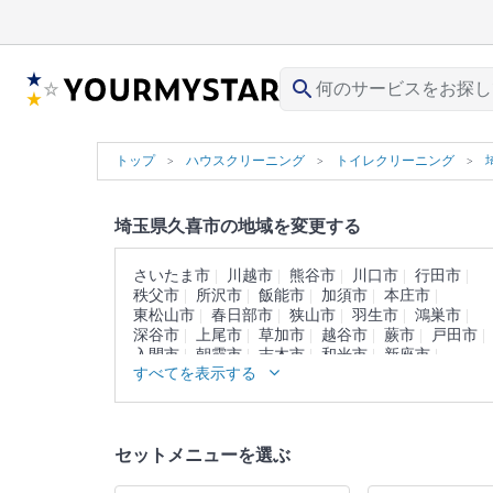
search
トップ
ハウスクリーニング
トイレクリーニング
埼玉県久喜市の地域を変更する
さいたま市
川越市
熊谷市
川口市
行田市
秩父市
所沢市
飯能市
加須市
本庄市
東松山市
春日部市
狭山市
羽生市
鴻巣市
深谷市
上尾市
草加市
越谷市
蕨市
戸田市
入間市
朝霞市
志木市
和光市
新座市
すべてを表示する
桶川市
北本市
八潮市
富士見市
三郷市
蓮田市
坂戸市
幸手市
鶴ヶ島市
日高市
吉川市
ふじみ野市
白岡市
北足立郡
入間郡
比企郡
秩父郡
児玉郡
大里郡
南埼玉郡
セットメニューを選ぶ
北葛飾郡