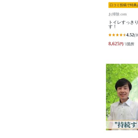
口コミ投稿で特典
お掃除.com
トイレすっき
す！
4.52
(1
8,625
円
/ 1箇所