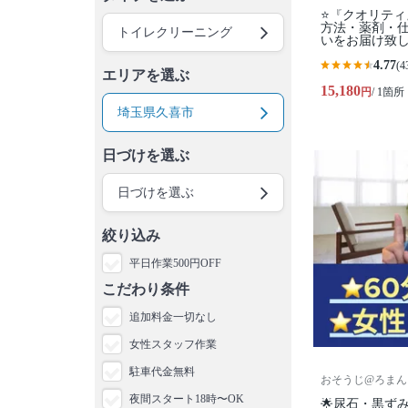
⭐『クオリテ
方法・薬剤・仕
トイレクリーニング
いをお届け致
4.77
(4
エリアを選ぶ
15,180
円
/ 1箇所
埼玉県久喜市
日づけを選ぶ
日づけを選ぶ
絞り込み
平日作業500円OFF
こだわり条件
追加料金一切なし
女性スタッフ作業
駐車代金無料
おそうじ@ろまん
夜間スタート18時〜OK
🌟尿石・黒ず