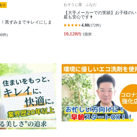
おそうじ屋 ふなだ
あり
【大手メーカーでの実績】お子様のい
庭も安心です👨
り！黒ずみまでキレイにしま
4.80
(172件)
10,120
円
/ 1箇所
60件)