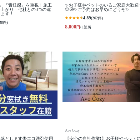
ィ』『責任感』を重視！施工
✨お子様やペットのいるご家庭大歓迎
上がり 他社との3つの違
🐶😬✨ご予約はお早めにどうぞ✨
します！
4.89
(262件)
38件)
8,000
円
/ 1箇所
Ave Cozy
み落とします🌟エコ洗剤使用
【安心の自社作業❗️】お子様やペット