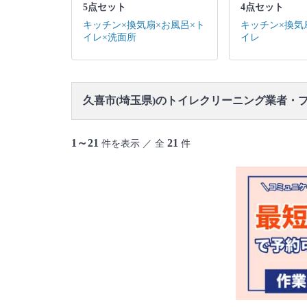
5点セット
4点セット
キッチン×換気扇×お風呂×ト
キッチン×換気
イレ×洗面所
イレ
久喜市(埼玉県)のトイレクリーニング業者・
1～21
21
件を表示 ／ 全
件