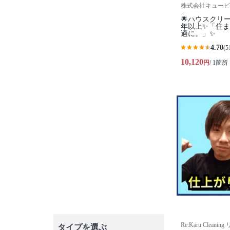
株式会社キュービ
🌟ハウスクリ
年以上✨「住
適に。」✨
4.70
(5
10,120
円
/ 1箇所
Re:Karu Clea
タイプを選ぶ