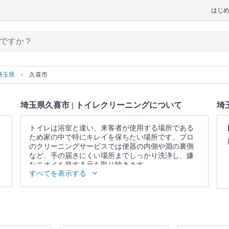
はじ
埼玉県
久喜市
埼玉県久喜市 | トイレクリーニングについて
埼
トイレは浴室と違い、来客者が使用する場所である
ため家の中で特にキレイを保ちたい場所です。プロ
のクリーニングサービスでは便器の内側や淵の裏側
など、手の届きにくい場所までしっかり洗浄し、嫌
なニオイを発する元を取り除きます。
すべてを表示する
▼表示価格に含まれるトイレクリーニングの作業範
囲
便器 / 便座 / ウォシュレットの分解洗浄（分解可能な
範囲） / 蛇口 / 照明 / 窓 / 扉 / 天井 / 壁面 / 床 / 作業場
所の簡易清掃