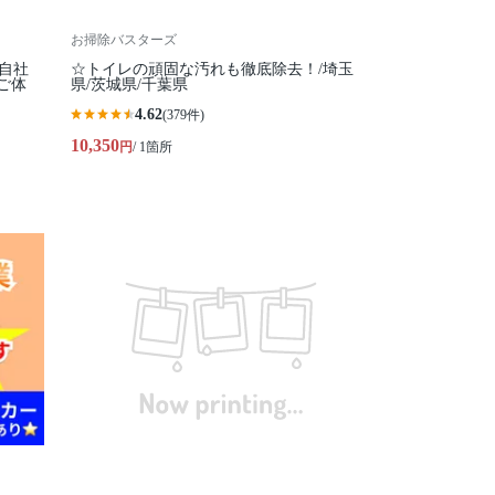
お掃除バスターズ
全自社
☆トイレの頑固な汚れも徹底除去！/埼玉
ご体
県/茨城県/千葉県
4.62
(379件)
10,350
円
/ 1箇所