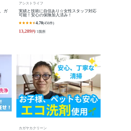
アシストライフ
、ガ
実績と技術に自信あり☆女性スタッフ対応
可能！安心の保険加入済み！
4.70
(456件)
13,289
円
/ 1箇所
カガヤカクリーン