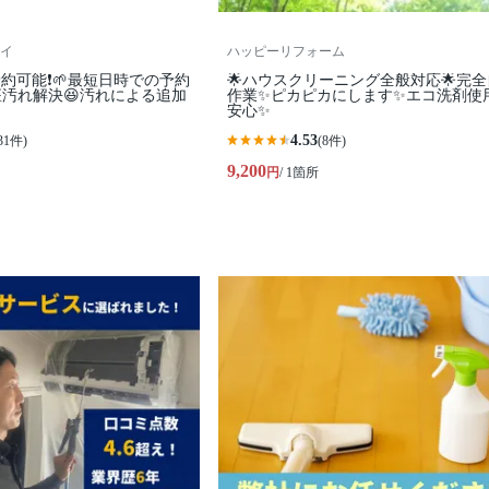
イ
ハッピーリフォーム
予約可能❗🌱最短日時での予約
🌟ハウスクリーニング全般対応🌟完
便座汚れ解決😆汚れによる追加
作業✨️ピカピカにします✨️エコ洗剤使
安心✨
4.53
31件)
(8件)
9,200
円
/ 1箇所