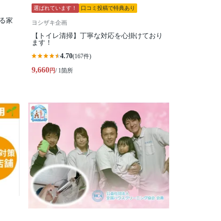
選ばれています！
口コミ投稿で特典あり
る家
ヨシザキ企画
【トイレ清掃】丁寧な対応を心掛けており
ます！
4.70
(167件)
9,660
円
/ 1箇所