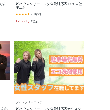
です
🌟ハウスクリーニング全般対応🌟100%自社
施工✨
5.00
(3件)
12,650
円
/ 1箇所
グットクリーニング
に安心
🌟ハウスクリーニング全般対応🌟女性スタ