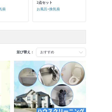
2点セット
気扇
お風呂×換気扇
並び替え：