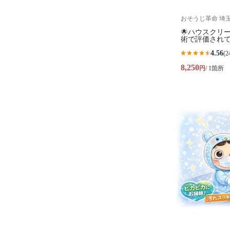
おそうじ革命 埼
🌟ハウスクリ
術で評価されて
4.56
(2
8,250
円
/ 1箇所