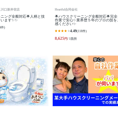
玉川口新井宿店
Heartful合同会社
ーニング全般対応🌟人柄と技
🌟ハウスクリーニング全般対応🌟完
います✨✨
作業で安心✨業界歴５年のプロの技を
感ください✨
4件)
4.49
(118件)
8,625
円
/ 1箇所