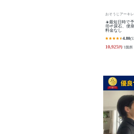
おそうじアーキレ
☀️最短日時で
🉑🌱尿石、
料金なし
4.80
(5
10,925
円
/ 1箇所