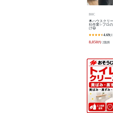
BHC
🌟ハウスクリ
社作業✨プロ
け😃
4.69
(1
8,050
円
/ 2箇所