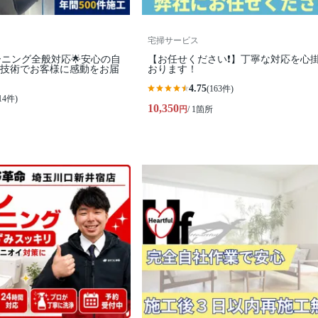
宅掃サービス
ーニング全般対応🌟安心の自
【お任せください❗️】丁寧な対応を心
の技術でお客様に感動をお届
おります！
4.75
(163件)
14件)
10,350
円
/ 1箇所