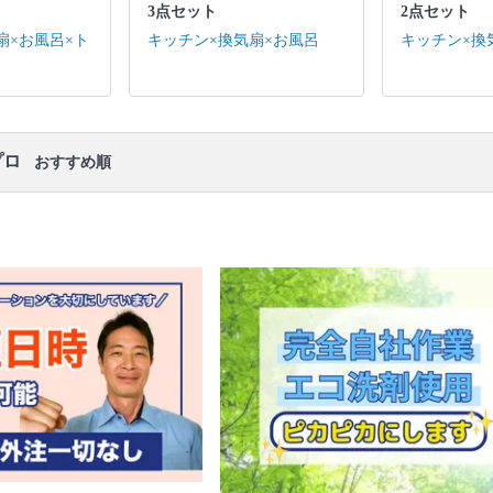
口コミ
もご参照ください。
3点セット
2点セット
※本ページでは一部プロモーションを含む場合があ
扇×お風呂×ト
キッチン×換気扇×お風呂
キッチン×換
ります。
プロ
おすすめ順