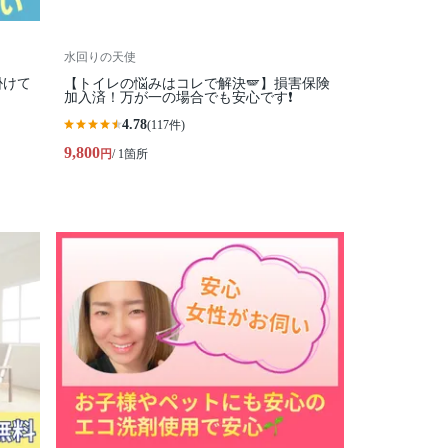
水回りの天使
掛けて
【トイレの悩みはコレで解決🪽】損害保険
加入済！万が一の場合でも安心です❗️
4.78
(117件)
9,800
円
/ 1箇所