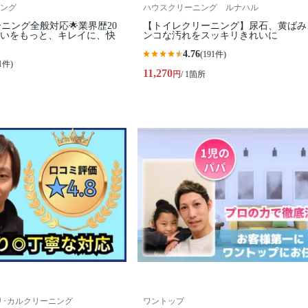
ング
ハウスクリーニング ルナハル
ーニング全般対応🌟業界歴20
【トイレクリーニング】尿石、黄ばみ
まいをもっと、キレイに、快
ンコな汚れをスッキリきれいに
4.76
(191件)
1件)
11,270
円
/ 1箇所
ning リ･カルクリーニング
ワントップ