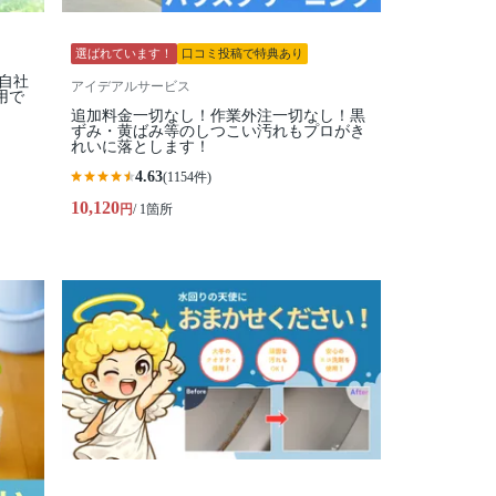
選ばれています！
口コミ投稿で特典あり
全自社
アイデアルサービス
用で
追加料金一切なし！作業外注一切なし！黒
ずみ・黄ばみ等のしつこい汚れもプロがき
れいに落とします！
4.63
(1154件)
10,120
円
/ 1箇所