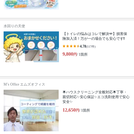
水回りの天使
【トイレの悩みはコレで解決🪽】損害保
険加入済！万が一の場合でも安心です❗️
4.78
(117件)
9,800
円
/ 1箇所
M’s Office エムズオフィス
🌟ハウスクリーニング全般対応🌟丁寧・
親切対応✨安心保証✨エコ洗剤使用で安心
安全✨
12,650
円
/ 1箇所