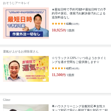
おそうじアーキレイ
☀️最短日時で予約可能❗🌱最短日時での予
約🉑🌱尿石、便座汚れ解決😆汚れによる
追加料金なし
4.80
(532件)
10,925
円
/ 1箇所
運氣が上がるお掃除屋さん
☆リラックス120%！いつ出ようかタイミ
ングを逃す空間をご提供致します☆
4.87
(461件)
11,500
円
/ 1箇所
Glitter
🌟ハウスクリーニング全般対応🌟女性ス
タッフ対応で安心✨親切丁寧な対応でご好