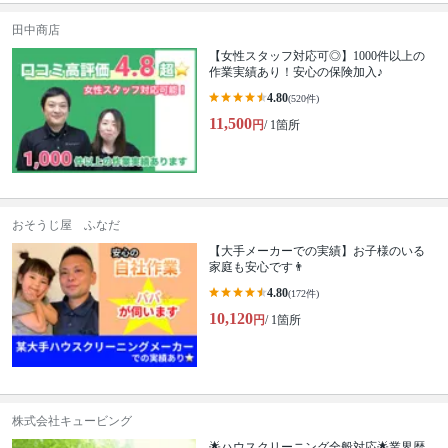
田中商店
【女性スタッフ対応可◎】1000件以上の
作業実績あり！安心の保険加入♪
4.80
(520件)
11,500
円
/ 1箇所
おそうじ屋 ふなだ
【大手メーカーでの実績】お子様のいる
家庭も安心です👨
4.80
(172件)
10,120
円
/ 1箇所
株式会社キュービング
🌟ハウスクリーニング全般対応🌟業界歴