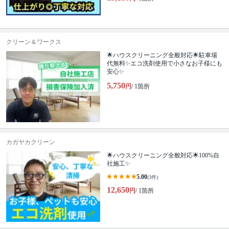
クリーン＆ワークス
🌟ハウスクリーニング全般対応🌟駐車場
代無料✨エコ洗剤使用で小さなお子様にも
安心✨
5,750
円
/ 1箇所
カガヤカクリーン
🌟ハウスクリーニング全般対応🌟100%自
社施工✨
5.00
(3件)
12,650
円
/ 1箇所