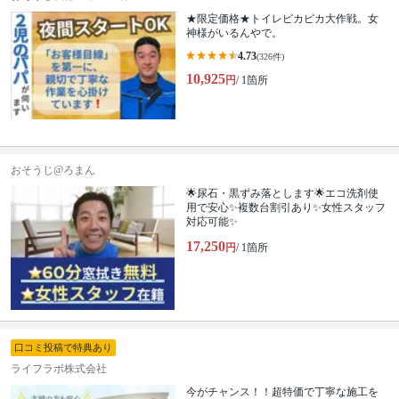
★限定価格★トイレピカピカ大作戦。女
神様がいるんやで。
4.73
(326件)
10,925
円
/ 1箇所
おそうじ@ろまん
🌟尿石・黒ずみ落とします🌟エコ洗剤使
用で安心✨複数台割引あり✨女性スタッフ
対応可能✨
17,250
円
/ 1箇所
口コミ投稿で特典あり
ライフラボ株式会社
今がチャンス！！超特価で丁寧な施工を