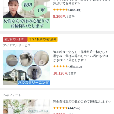
評頂いております✨
4.84
(144件)
9,200
円
/ 1箇所
選ばれています！
口コミ投稿で特典あり
アイデアルサービス
追加料金一切なし！作業外注一切なし！
黒ずみ・黄ばみ等のしつこい汚れもプロ
がきれいに落とします！
4.64
(1,155件)
10,120
円
/ 1箇所
ベネフォート
完全自社対応◎真心こめて綺麗にします✨
4.64
(59件)