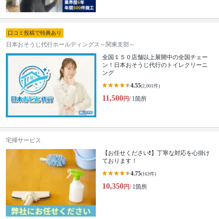
口コミ投稿で特典あり
日本おそうじ代行ホールディングス～関東支部～
全国１５０店舗以上展開中の全国チェー
ン！日本おそうじ代行のトイレクリーニ
ング
4.55
(2,001件)
11,500
円
/ 1箇所
宅掃サービス
【お任せください❗️】丁寧な対応を心掛け
ております！
4.75
(163件)
10,350
円
/ 1箇所