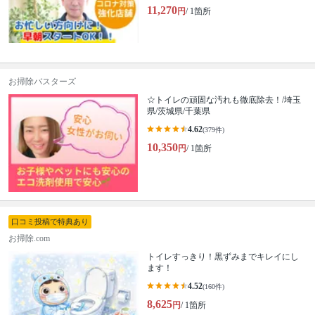
11,270
円
/ 1箇所
お掃除バスターズ
☆トイレの頑固な汚れも徹底除去！/埼玉
県/茨城県/千葉県
4.62
(379件)
10,350
円
/ 1箇所
口コミ投稿で特典あり
お掃除.com
トイレすっきり！黒ずみまでキレイにし
ます！
4.52
(160件)
8,625
円
/ 1箇所