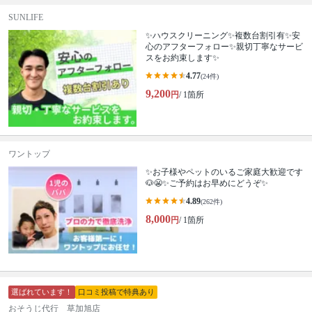
SUNLIFE
✨ハウスクリーニング✨複数台割引有✨安
心のアフターフォロー✨親切丁寧なサービ
スをお約束します✨
4.77
(24件)
9,200
円
/ 1箇所
ワントップ
✨お子様やペットのいるご家庭大歓迎です
🐶😬✨ご予約はお早めにどうぞ✨
4.89
(262件)
8,000
円
/ 1箇所
選ばれています！
口コミ投稿で特典あり
おそうじ代行 草加旭店