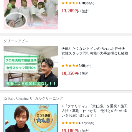
4.70
(456件)
13,289
円
/ 1箇所
グリーンアピス
🌟触りたくないトイレの汚れもお任せ🌟
女性スタッフ同行可能✨大手清掃会社経験
✨
5.00
(2件)
10,350
円
/ 1箇所
Re:Karu Cleaning リ･カルクリーニング
⭐『クオリティ』『責任感』を重視！施工
方法・薬剤・仕上がり 他社との3つの違
いをお届け致します！
4.77
(438件)
15,180
円
/ 1箇所