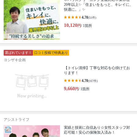
20年以上✨「住まいをもっと、キレイに、
快適に。」✨
4.70
(51件)
10,120
円
/ 1箇所
選ばれています！
口コミ投稿で特典あり
ヨシザキ企画
【トイレ清掃】丁寧な対応を心掛けてお
ります！
4.70
(167件)
9,660
円
/ 1箇所
アシストライフ
実績と技術に自信あり☆女性スタッフ対
応可能！安心の保険加入済み！