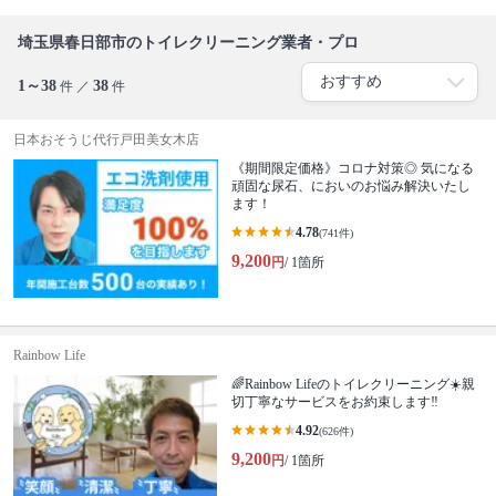
埼玉県春日部市のトイレクリーニング業者・プロ
1～38
38
件 ／
件
日本おそうじ代行戸田美女木店
《期間限定価格》コロナ対策◎ 気になる
頑固な尿石、においのお悩み解決いたし
ます！
4.78
(741件)
9,200
円
/ 1箇所
Rainbow Life
🌈Rainbow Lifeのトイレクリーニング☀️親
切丁寧なサービスをお約束します‼️
4.92
(626件)
9,200
円
/ 1箇所