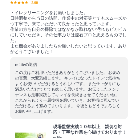
5.00
トイレクリーニングをお願いしました。
日時調整から当日の訪問、作業中の対応等とてもスムーズか
つ丁寧で、来ていただいて良かったと思っています。
作業の方も自分の掃除ではなかなか取れない汚れもピカピカ
にしていただき、その仕事ぶりは流石プロと思えるものでし
た。
また機会がありましたらお願いしたいと思っています、あり
がとうございました！
re-lifeの返信
この度はご利用いただきありがとうございました。 お褒め
の言葉、大変恐縮します。 キレイになったトイレで気持ち
よくお使いいただけるとうれしいです。 また仕上がりにも
満足いただけてとても嬉しく思います。 お伝えしたメンテ
ナンスも是非実践してキレイを長続きさせてくださいね。
これからもより一層技術を磨いていき、お客様に喜んでい
ただけるよう努めてまいります。 今後ともどうぞよろしく
お願い申し上げます。
現場監督実績１０年以上 親切な対
応・丁寧な作業を心掛けております！
re-life