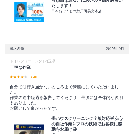
る頑固な尿石、においのお悩み解決い
たします！
日本おそうじ代行戸田美女木店
匿名希望
2025年10月
トイレクリーニング | 埼玉県
丁寧な作業
4.40
自分では行き届かないところまで綺麗にしていただけまし
た。
作業の途中経過を報告してくださり、最後には全体的な説明
もありました。
お願いして良かったです。
🌟ハウスクリーニング全般対応🌟安心
の自社作業✨プロの技術でお客様に感
動をお届け😃