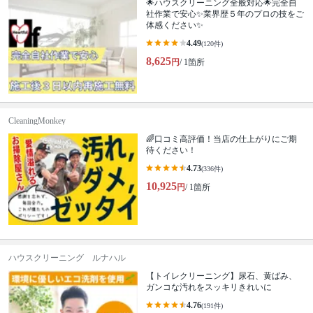
🌟ハウスクリーニング全般対応🌟完全自
社作業で安心✨業界歴５年のプロの技をご
体感ください✨
4.49
(120件)
8,625
円
/ 1箇所
CleaningMonkey
🌈口コミ高評価！当店の仕上がりにご期
待ください！
4.73
(336件)
10,925
円
/ 1箇所
ハウスクリーニング ルナハル
【トイレクリーニング】尿石、黄ばみ、
ガンコな汚れをスッキリきれいに
4.76
(191件)