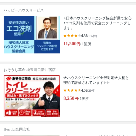
ハッピーハウスサービス
⭐️日本ハウスクリーニング協会所属で安心
♪エコ洗剤も使用で安全にクリーニングし
ます。
4.36
(135件)
11,500
円
/ 1箇所
おそうじ革命 埼玉川口新井宿店
🌟ハウスクリーニング全般対応🌟人柄と
技術で評価されています✨✨
4.58
(25件)
8,250
円
/ 1箇所
Heartful合同会社