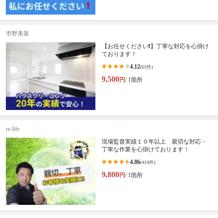
市野美装
【お任せください❗️】丁寧な対応を心掛け
ております！
4.12
(65件)
9,500
円
/ 1箇所
re-life
現場監督実績１０年以上 親切な対応・
丁寧な作業を心掛けております！
4.86
(414件)
9,800
円
/ 1箇所