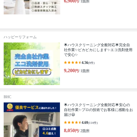
6,900
円
/ 1箇所
ハッピーリフォーム
🌟ハウスクリーニング全般対応🌟完全自
社作業✨️ピカピカにします✨️エコ洗剤使用
で安心✨
4.56
(9件)
9,200
円
/ 1箇所
BHC
🌟ハウスクリーニング全般対応🌟安心の
自社作業✨プロの技術でお客様に感動をお
届け😃
4.69
(114件)
8,050
円
/ 2箇所