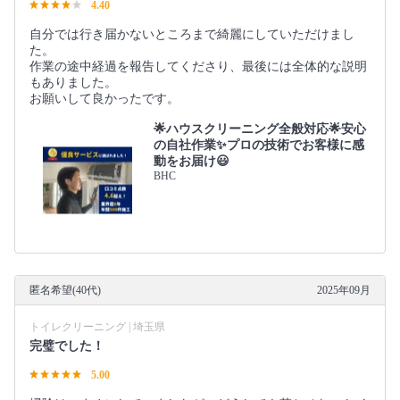
4.40
自分では行き届かないところまで綺麗にしていただけまし
た。
作業の途中経過を報告してくださり、最後には全体的な説明
もありました。
お願いして良かったです。
🌟ハウスクリーニング全般対応🌟安心
の自社作業✨プロの技術でお客様に感
動をお届け😃
BHC
匿名希望(40代)
2025年09月
トイレクリーニング | 埼玉県
完璧でした！
5.00