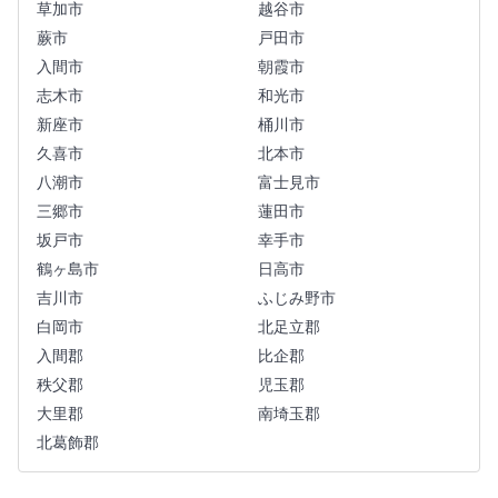
草加市
越谷市
蕨市
戸田市
入間市
朝霞市
志木市
和光市
新座市
桶川市
久喜市
北本市
八潮市
富士見市
三郷市
蓮田市
坂戸市
幸手市
鶴ヶ島市
日高市
吉川市
ふじみ野市
白岡市
北足立郡
入間郡
比企郡
秩父郡
児玉郡
大里郡
南埼玉郡
北葛飾郡