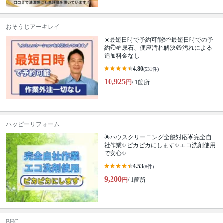
おそうじアーキレイ
☀️最短日時で予約可能❗🌱最短日時での予
約🉑🌱尿石、便座汚れ解決😆汚れによる
追加料金なし
4.80
(531件)
10,925
円
/ 1箇所
ハッピーリフォーム
🌟ハウスクリーニング全般対応🌟完全自
社作業✨️ピカピカにします✨️エコ洗剤使用
で安心✨
4.53
(8件)
9,200
円
/ 1箇所
BHC