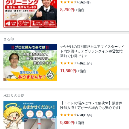
4.56
(24件)
8,250
円
/ 1箇所
まる印
✨今だけの特別価格✨ユアマイスターサイ
ト内水回りカテゴリランクイン🛀🏆繁忙
期前でお得です✨
4.46
(212件)
11,500
円
/ 1箇所
水回りの天使
【トイレの悩みはコレで解決🪽】損害保
険加入済！万が一の場合でも安心です❗️
4.78
(117件)
9,800
円
/ 1箇所