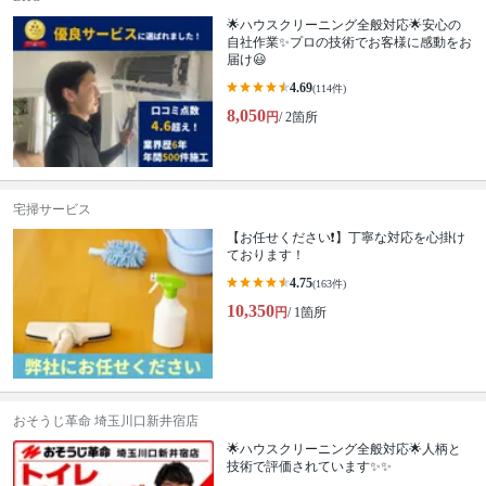
🌟ハウスクリーニング全般対応🌟安心の
自社作業✨プロの技術でお客様に感動をお
届け😃
4.69
(114件)
8,050
円
/ 2箇所
宅掃サービス
【お任せください❗️】丁寧な対応を心掛け
ております！
4.75
(163件)
10,350
円
/ 1箇所
おそうじ革命 埼玉川口新井宿店
🌟ハウスクリーニング全般対応🌟人柄と
技術で評価されています✨✨