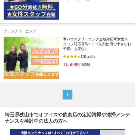
グットクリーニング
🌟ハウスクリーニング全般対応🌟女性ス
タッフ対応可能✨エコ洗剤使用で小さなお
子様にも安心✨
4.51
(13件)
11,500
円
/ 1箇所
1
埼玉県狭山市でオフィスや飲食店の定期清掃や清掃メンテ
ナンスを検討中の法人の方へ