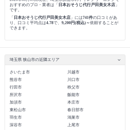
おすすめのプロ・業者は「
日本おそうじ代行戸田美女木店
」
です。
「
日本おそうじ代行戸田美女木店
」には
741件
の口コミがあ
り、口コミ平均点は
4.78
で、
9,200円(税込)～
依頼することが
できます。
埼玉県 狭山市の近隣エリア
さいたま市
川越市
熊谷市
川口市
行田市
秩父市
所沢市
飯能市
加須市
本庄市
東松山市
春日部市
羽生市
鴻巣市
深谷市
上尾市