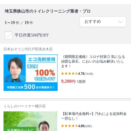
埼玉県狭山市のトイレクリーニング業者・プロ
1～19
19
件 ／
件
平日作業500円OFF
日本おそうじ代行戸田美女木店
《期間限定価格》コロナ対策◎ 気になる
頑固な尿石、においのお悩み解決いたし
ます！
4.78
(741件)
9,200
円
/ 1箇所
くらしのパートナー桶川店
【駐車場代金無料⭐️】汚れによる追加料金
一切なし！
4.80
(50件)