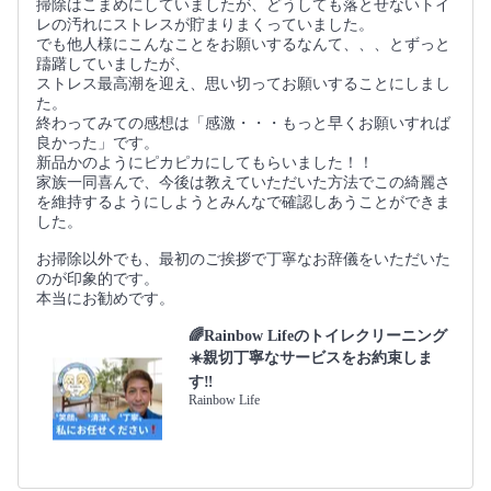
掃除はこまめにしていましたが、どうしても落とせないトイ
レの汚れにストレスが貯まりまくっていました。
でも他人様にこんなことをお願いするなんて、、、とずっと
躊躇していましたが、
ストレス最高潮を迎え、思い切ってお願いすることにしまし
た。
終わってみての感想は「感激・・・もっと早くお願いすれば
良かった」です。
新品かのようにピカピカにしてもらいました！！
家族一同喜んで、今後は教えていただいた方法でこの綺麗さ
を維持するようにしようとみんなで確認しあうことができま
した。
お掃除以外でも、最初のご挨拶で丁寧なお辞儀をいただいた
のが印象的です。
本当にお勧めです。
🌈Rainbow Lifeのトイレクリーニング
☀️親切丁寧なサービスをお約束しま
す‼️
Rainbow Life