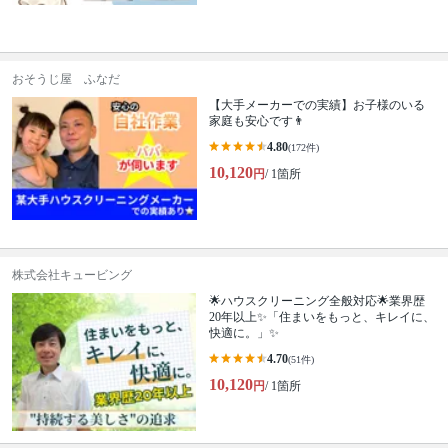
おそうじ屋 ふなだ
【大手メーカーでの実績】お子様のいる
家庭も安心です👨
4.80
(172件)
10,120
円
/ 1箇所
株式会社キュービング
🌟ハウスクリーニング全般対応🌟業界歴
20年以上✨「住まいをもっと、キレイに、
快適に。」✨
4.70
(51件)
10,120
円
/ 1箇所