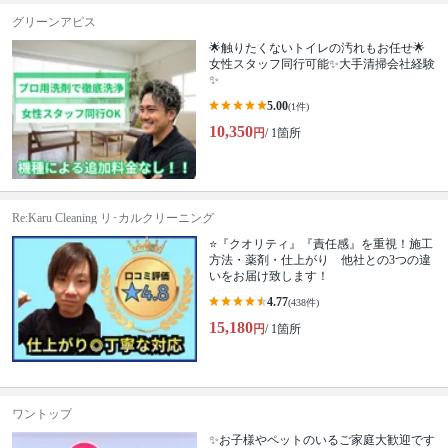
グリーンアピス
🌟触りたくないトイレの汚れもお任せ🌟
女性スタッフ同行可能✨大手清掃会社経験
✨
5.00
(1件)
10,350
円
/ 1箇所
Re:Karu Cleaning リ･カルクリーニング
⭐『クオリティ』『責任感』を重視！施工
方法・薬剤・仕上がり 他社との3つの違
いをお届け致します！
4.77
(438件)
15,180
円
/ 1箇所
ワントップ
✨お子様やペットのいるご家庭大歓迎です