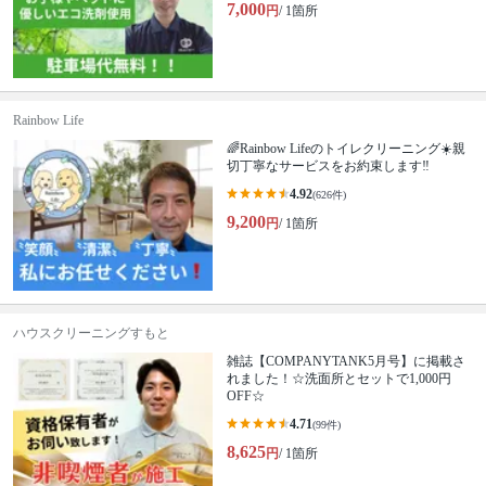
7,000
円
/ 1箇所
Rainbow Life
🌈Rainbow Lifeのトイレクリーニング☀️親
切丁寧なサービスをお約束します‼️
4.92
(626件)
9,200
円
/ 1箇所
ハウスクリーニングすもと
雑誌【COMPANYTANK5月号】に掲載さ
れました！☆洗面所とセットで1,000円
OFF☆
4.71
(99件)
8,625
円
/ 1箇所