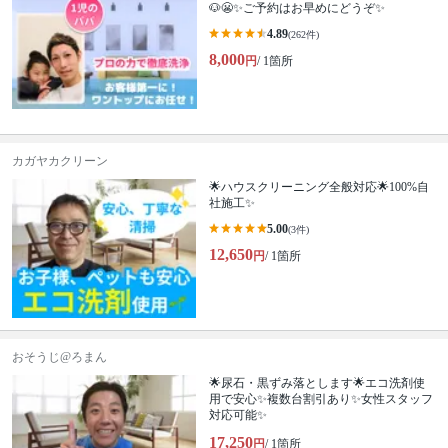
🐶😬✨ご予約はお早めにどうぞ✨
4.89
(262件)
8,000
円
/ 1箇所
カガヤカクリーン
🌟ハウスクリーニング全般対応🌟100%自
社施工✨
5.00
(3件)
12,650
円
/ 1箇所
おそうじ@ろまん
🌟尿石・黒ずみ落とします🌟エコ洗剤使
用で安心✨複数台割引あり✨女性スタッフ
対応可能✨
17,250
円
/ 1箇所