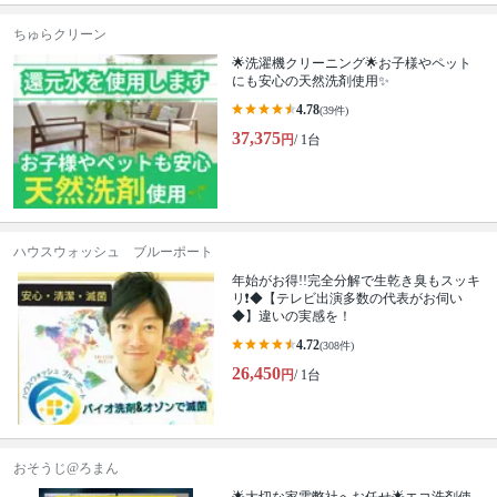
ちゅらクリーン
🌟洗濯機クリーニング🌟お子様やペット
にも安心の天然洗剤使用✨
4.78
(39件)
37,375
円
/ 1台
ハウスウォッシュ ブルーポート
年始がお得!!完全分解で生乾き臭もスッキ
リ❗◆【テレビ出演多数の代表がお伺い
◆】違いの実感を！
4.72
(308件)
26,450
円
/ 1台
おそうじ@ろまん