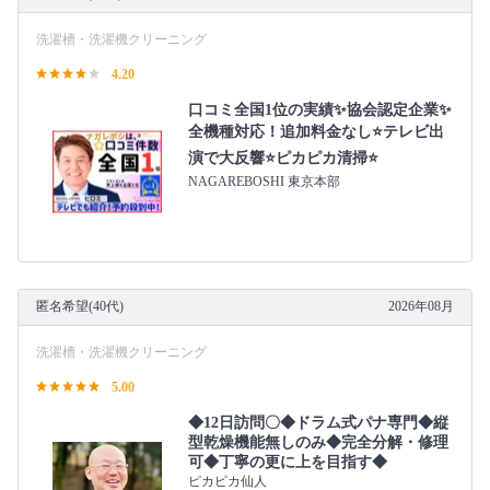
洗濯槽・洗濯機クリーニング
4.20
口コミ全国1位の実績✨協会認定企業✨
全機種対応！追加料金なし⭐テレビ出
演で大反響⭐ピカピカ清掃⭐
NAGAREBOSHI 東京本部
匿名希望(40代)
2026年08月
洗濯槽・洗濯機クリーニング
5.00
◆12日訪問〇◆ドラム式パナ専門◆縦
型乾燥機能無しのみ◆完全分解・修理
可◆丁寧の更に上を目指す◆
ピカピカ仙人