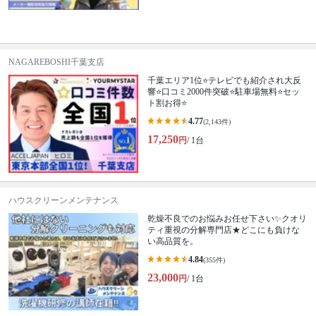
NAGAREBOSHI千葉支店
千葉エリア1位⭐テレビでも紹介され大反
響⭐️口コミ2000件突破⭐️駐車場無料⭐セッ
ト割お得⭐
4.77
(2,143件)
17,250
円
/ 1台
ハウスクリーンメンテナンス
乾燥不良でのお悩みお任せ下さい✨クオリ
ティ重視の分解専門店★どこにも負けな
い高品質を。
4.84
(355件)
23,000
円
/ 1台