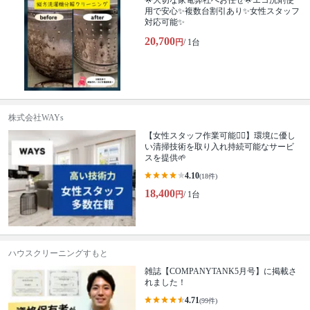
🌟大切な家電弊社へお任せ🌟エコ洗剤使
用で安心✨複数台割引あり✨女性スタッフ
対応可能✨
20,700
円
/ 1台
株式会社WAYs
【女性スタッフ作業可能🙆‍♀️】環境に優し
い清掃技術を取り入れ持続可能なサービ
スを提供🌱
4.10
(18件)
18,400
円
/ 1台
ハウスクリーニングすもと
雑誌【COMPANYTANK5月号】に掲載さ
れました！
4.71
(99件)