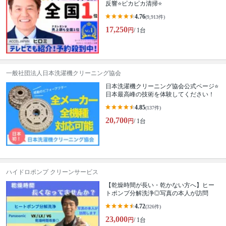
反響⭐ピカピカ清掃⭐
4.76
(9,913件)
17,250
円
/ 1台
一般社団法人日本洗濯機クリーニング協会
日本洗濯機クリーニング協会公式ページ⭐
日本最高峰の技術を体験してください！
4.85
(137件)
20,700
円
/ 1台
ハイドロポンプ クリーンサービス
【乾燥時間が長い・乾かない方へ】ヒー
トポンプ分解洗浄◎写真の本人が訪問
4.72
(326件)
23,000
円
/ 1台