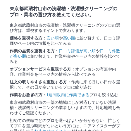
東京都武蔵村山市の洗濯槽・洗濯機クリーニングの
プロ・業者の選び方を教えてください。
東京都武蔵村山市の洗濯槽・洗濯機クリーニングのプロの選
び方は、重視するポイントで変わります。
価格を重視する方
：
安い順
や
高い順
に並び替えて、口コミ評
価やページ内の情報を比べてみる
作業の品質を重視する方
：
口コミ評価が高い順
や
口コミ件数
が多い順
に並び替えて、作業料金やページ内の情報を比べて
みる
オプションサービスを重視する方：
オプションの有無や内
容、作業料金をページ内の情報から比べてみる
注文の取りやすさを重視する方：
作業に来てほしい日付を選
択して、その日が空いているプロに絞り込む
作業をお急ぎの方
：
1週間以内に作業できる
プロを絞り込む
東京都武蔵村山市の一部の地域にしか対応していない洗濯
槽・洗濯機クリーニングの業者もいますので、対応地域も合
わせてご確認ください。
初めての依頼でどのプロを選べばよいか分からない、忙しく
てプロを選ぶ時間がないという方には、ユアマイスターがプ