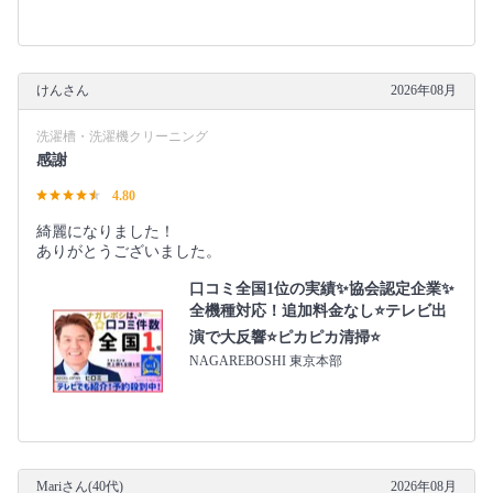
けんさん
2026年08月
洗濯槽・洗濯機クリーニング
感謝
4.80
綺麗になりました！
ありがとうございました。
口コミ全国1位の実績✨協会認定企業✨
全機種対応！追加料金なし⭐テレビ出
演で大反響⭐ピカピカ清掃⭐
NAGAREBOSHI 東京本部
Mariさん(40代)
2026年08月