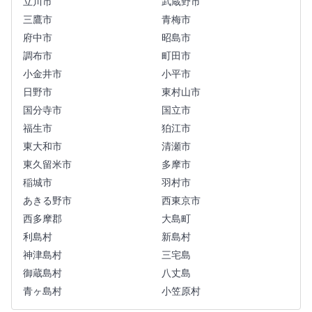
立川市
武蔵野市
三鷹市
青梅市
府中市
昭島市
調布市
町田市
小金井市
小平市
日野市
東村山市
国分寺市
国立市
福生市
狛江市
東大和市
清瀬市
東久留米市
多摩市
稲城市
羽村市
あきる野市
西東京市
西多摩郡
大島町
利島村
新島村
神津島村
三宅島
御蔵島村
八丈島
青ヶ島村
小笠原村