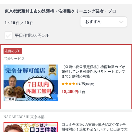
東京都武蔵村山市の洗濯槽・洗濯機クリーニング業者・プロ
1～10
10
件 ／
件
平日作業500円OFF
注目のプロ
宅掃サービス
【🌻暑い夏🌻限定価格】梅雨時期カビが
繁殖している可能性あり🌀ヒートポンプ
まで分解対応可能
4.75
(163件)
18,400
円
/ 1台
NAGAREBOSHI 東京本部
口コミ全国1位の実績✨協会認定企業✨全
機種対応！追加料金なし⭐テレビ出演で大