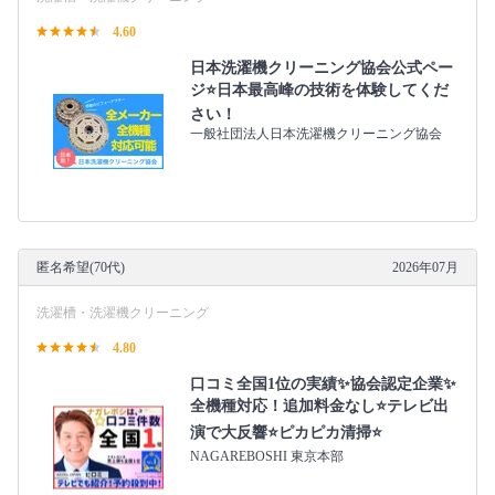
4.60
日本洗濯機クリーニング協会公式ペー
ジ⭐日本最高峰の技術を体験してくだ
さい！
一般社団法人日本洗濯機クリーニング協会
匿名希望(70代)
2026年07月
洗濯槽・洗濯機クリーニング
4.80
口コミ全国1位の実績✨協会認定企業✨
全機種対応！追加料金なし⭐テレビ出
演で大反響⭐ピカピカ清掃⭐
NAGAREBOSHI 東京本部