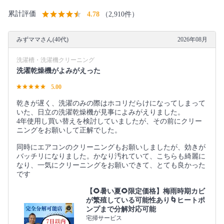
累計評価
4.78
（2,910件）
みずママさん(40代)
2026年08月
洗濯槽・洗濯機クリーニング
洗濯乾燥機がよみがえった
5.00
乾きが遅く、洗濯のみの際はホコリだらけになってしまって
いた、日立の洗濯乾燥機が見事によみがえりました。
4年使用し買い替えを検討していましたが、その前にクリー
ニングをお願いして正解でした。
同時にエアコンのクリーニングもお願いしましたが、効きが
バッチリになりました。かなり汚れていて、こちらも綺麗に
なり、一気にクリーニングをお願いできて、とても良かった
です
【🌻暑い夏🌻限定価格】梅雨時期カビ
が繁殖している可能性あり🌀ヒートポ
ンプまで分解対応可能
宅掃サービス