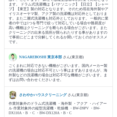
ます。 ドラム式洗濯機は【パナソニック】【日立】【シャー
プ】【東芝】製の対応となります。 そのため現在海外製やア
イリスオーヤマ製、アクア製の洗濯機は対応外としておりま
す。また二層式洗濯機も対応外としております。 一般的に業
者の中では1つを専門で絞って対応している場合や難易度が
高い機種はクリーニングを断られる場合がございます。また
クリーニングの出来る箇所が限られたりする事がありますの
で事前にどこまで分解してくれるか聞いておくのがオススメ
です。
NAGAREBOSHI 東京本部
さん(東京都)
ごくまれに対応できない機種がございます。国内メーカー製
の洗濯機の場合は対応不可という事はまずありませんが、海
外製などの洗濯機の場合は対応不可な機種がございます。ま
ずはお問い合わせくださいませ。
さわやかハウスクリーニング
さん(東京都)
作業対象外のドラム式洗濯機 ・海外製 ・アクア ・ハイアー
ル 作業対象外の縦型洗濯機・乾燥機 ・BW-D9PV ・BW-
DX110A・B ・C ・BW-DX120A・B・C