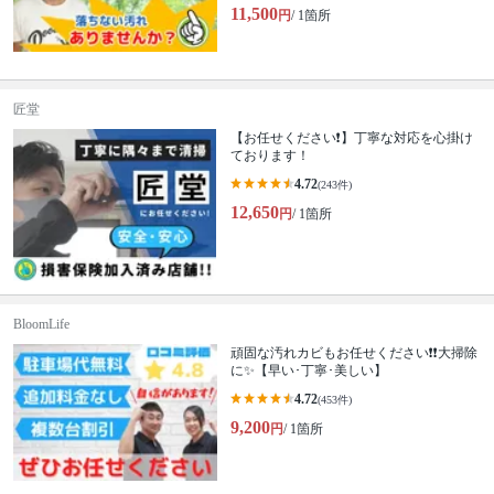
11,500
円
/ 1箇所
匠堂
【お任せください❗️】丁寧な対応を心掛け
ております！
4.72
(243件)
12,650
円
/ 1箇所
BloomLife
頑固な汚れカビもお任せください❗️❗️大掃除
に✨【早い･丁寧･美しい】
4.72
(453件)
9,200
円
/ 1箇所