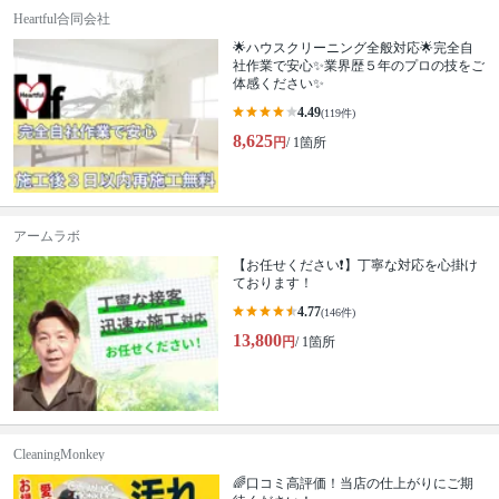
Heartful合同会社
🌟ハウスクリーニング全般対応🌟完全自
社作業で安心✨業界歴５年のプロの技をご
体感ください✨
4.49
(119件)
8,625
円
/ 1箇所
アームラボ
【お任せください❗️】丁寧な対応を心掛け
ております！
4.77
(146件)
13,800
円
/ 1箇所
CleaningMonkey
🌈口コミ高評価！当店の仕上がりにご期