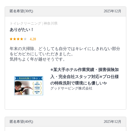
匿名希望(30代)
2025年12月
トイレクリーニング | 神奈川県
ありがたい！
4.20
年末の大掃除、どうしても自分ではキレイにしきれない部分
をピカピカにしていただきました。
気持ちよく年が越せそうです。
⭐某大手ホテル作業実績・損害保険加
入・完全自社スタッフ対応⭐プロ仕様
の特殊洗剤で環境にも優しい✨
グッドサービング株式会社
匿名希望(40代)
2025年12月