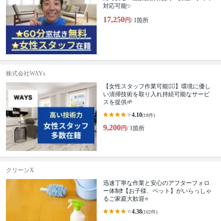
対応可能✨
17,250
円
/ 1箇所
株式会社WAYs
【女性スタッフ作業可能🙆‍♀️】環境に優し
い清掃技術を取り入れ持続可能なサービ
スを提供🌱
4.10
(18件)
9,200
円
/ 1箇所
クリーンX
迅速丁寧な作業と安心のアフターフォロ
ー体制❗️【お子様、ペット】がいらっしゃ
るご家庭大歓迎⭐️
4.38
(102件)