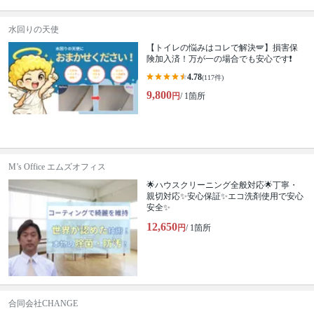
水回りの天使
【トイレの悩みはコレで解決🪽】損害保
険加入済！万が一の場合でも安心です❗️
4.78
(117件)
9,800
円
/ 1箇所
M’s Office エムズオフィス
🌟ハウスクリーニング全般対応🌟丁寧・
親切対応✨安心保証✨エコ洗剤使用で安心
安全✨
12,650
円
/ 1箇所
合同会社CHANGE