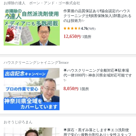
お掃除の達人 ボーン・アンド・ゴー株式会社
作業後の品質保証あり❗️協会認定のハウス
クリーニング士❗️損害保険加入済❗️選ばれる
のは技術力✨
4.76
(76件)
12,650
円
/ 1箇所
ハウスクリーニングシャイニングTerrace
🌟ハウスクリーニング全般対応🌟駐車場
代一律1000円✨神奈川県全域対応可能です
✨
8,050
円
/ 1箇所
おそうじ@ろまん
🌟尿石・黒ずみ落とします🌟エコ洗剤使
用で安心✨複数台割引あり✨女性スタッフ