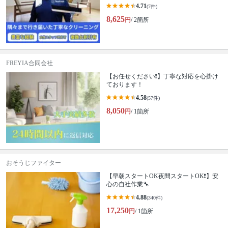
4.71
(7件)
8,625
円
/ 2箇所
FREYIA合同会社
【お任せください❗️】丁寧な対応を心掛け
ております！
4.58
(57件)
8,050
円
/ 1箇所
おそうじファイター
【早朝スタートOK夜間スタートOK❗️】安
心の自社作業🔧
4.88
(340件)
17,250
円
/ 1箇所