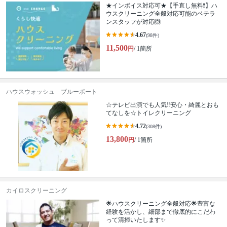
★インボイス対応可★【手直し無料❗️】ハ
ウスクリーニング全般対応可能のベテラ
ンスタッフが対応🙆
4.67
(98件)
11,500
円
/ 1箇所
ハウスウォッシュ ブルーポート
☆テレビ出演でも人気‼安心・綺麗とおも
てなしを☆トイレクリーニング
4.72
(308件)
13,800
円
/ 1箇所
カイロスクリーニング
🌟ハウスクリーニング全般対応🌟豊富な
経験を活かし、細部まで徹底的にこだわ
って清掃いたします✨