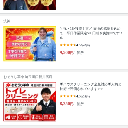
洗神
＼祝・1位獲得！🎊／ 日頃の感謝を込め
て、平日作業限定500円引き実施中です！
🙏
4.53
(47件)
9,500
円
/ 1箇所
おそうじ革命 埼玉川口新井宿店
🌟ハウスクリーニング全般対応🌟人柄と
技術で評価されています✨✨
4.56
(24件)
8,250
円
/ 1箇所