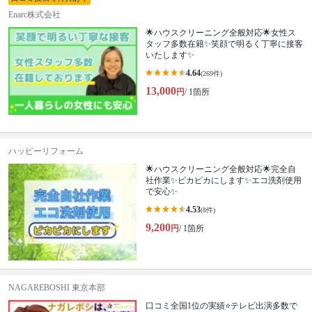
Enarc株式会社
🌟ハウスクリーニング全般対応🌟女性ス
タッフ多数在籍✨笑顔で明るく丁寧に接客
いたします✨
4.64
(269件)
13,000
円
/ 1箇所
ハッピーリフォーム
🌟ハウスクリーニング全般対応🌟完全自
社作業✨️ピカピカにします✨️エコ洗剤使用
で安心✨
4.53
(8件)
9,200
円
/ 1箇所
NAGAREBOSHI 東京本部
口コミ全国1位の実績⭐テレビ出演多数で