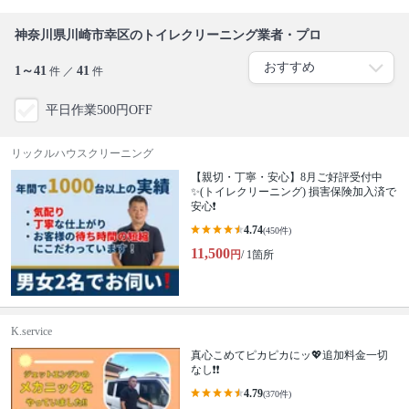
神奈川県川崎市幸区のトイレクリーニング業者・プロ
1～41
41
件 ／
件
平日作業500円OFF
リックルハウスクリーニング
【親切・丁寧・安心】8月ご好評受付中
✨️(トイレクリーニング) 損害保険加入済で
安心❗️
4.74
(450件)
11,500
円
/ 1箇所
K.service
真心こめてピカピカにッ💖追加料金一切
なし❗️❗️
4.79
(370件)