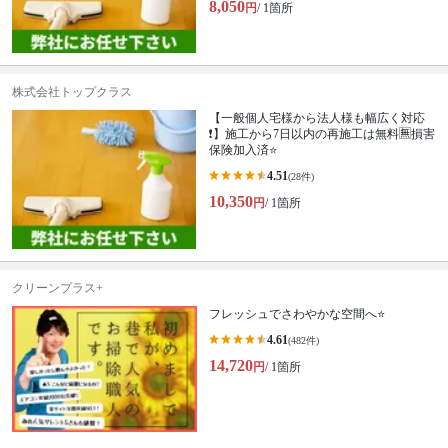
8,050
円
/ 1箇所
株式会社トップクラス
【一般個人宅様から法人様も幅広く対応
❗️】施工から7日以内の再施工は無料🈚️損害
保険加入済⭐️
4.51
(28件)
10,350
円
/ 1箇所
クリーンプラス+
フレッシュでさわやかな空間へ⭐️
4.61
(482件)
14,720
円
/ 1箇所