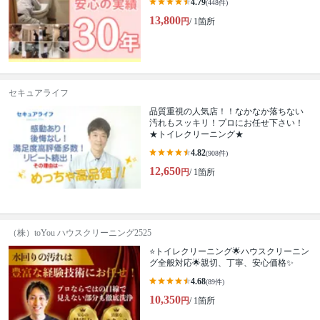
4.79
(448件)
13,800
円
/ 1箇所
セキュアライフ
品質重視の人気店！！なかなか落ちない
汚れもスッキリ！プロにお任せ下さい！
★トイレクリーニング★
4.82
(908件)
12,650
円
/ 1箇所
（株）toYou ハウスクリーニング2525
⭐️トイレクリーニング🌟ハウスクリーニン
グ全般対応🌟親切、丁寧、安心価格✨
4.68
(89件)
10,350
円
/ 1箇所