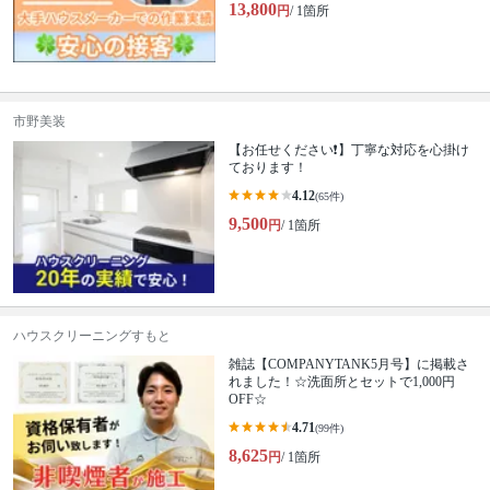
13,800
円
/ 1箇所
市野美装
【お任せください❗️】丁寧な対応を心掛け
ております！
4.12
(65件)
9,500
円
/ 1箇所
ハウスクリーニングすもと
雑誌【COMPANYTANK5月号】に掲載さ
れました！☆洗面所とセットで1,000円
OFF☆
4.71
(99件)
8,625
円
/ 1箇所