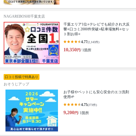
NAGAREBOSHI千葉支店
千葉エリア1位⭐テレビでも紹介され大反
響⭐️口コミ2000件突破⭐️駐車場無料⭐セッ
ト割お得⭐
4.77
(2,143件)
10,350
円
/ 1箇所
口コミ投稿で特典あり
おそうじアップ
お子様やペットにも安心安全のエコ洗剤
使用🌱
4.75
(273件)
9,200
円
/ 1箇所