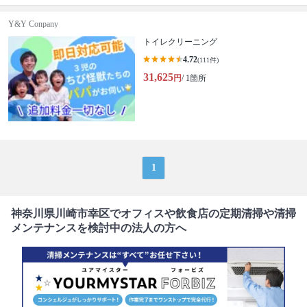
Y&Y Conpany
トイレクリーニング
4.72
(111件)
31,625
円
/ 1箇所
1
神奈川県川崎市幸区でオフィスや飲食店の定期清掃や清掃
メンテナンスを検討中の法人の方へ