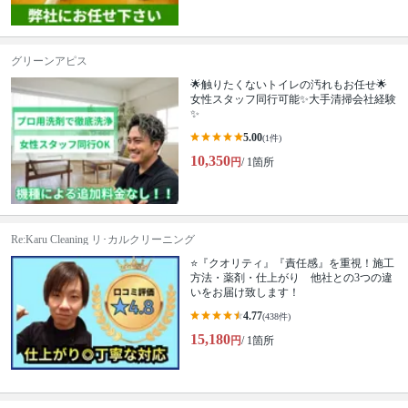
グリーンアピス
🌟触りたくないトイレの汚れもお任せ🌟
女性スタッフ同行可能✨大手清掃会社経験
✨
5.00
(1件)
10,350
円
/ 1箇所
Re:Karu Cleaning リ･カルクリーニング
⭐『クオリティ』『責任感』を重視！施工
方法・薬剤・仕上がり 他社との3つの違
いをお届け致します！
4.77
(438件)
15,180
円
/ 1箇所