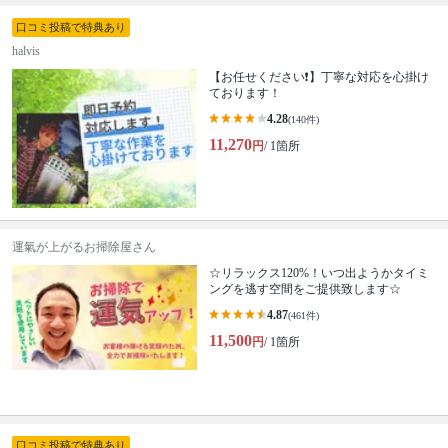
口コミ投稿で特典あり
halvis
【お任せください❗️】丁寧な対応を心掛け
ております！
4.28
(140件)
11,270
円
/ 1箇所
運氣が上がるお掃除屋さん
☆リラックス120%！いつ出ようかタイミ
ングを逃す空間をご提供致します☆
4.87
(461件)
11,500
円
/ 1箇所
口コミ投稿で特典あり