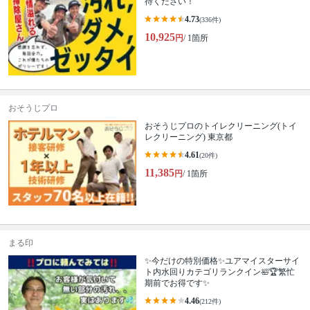
待ください！
4.73
(336件)
10,925
円
/ 1箇所
おそうじプロ
おそうじプロのトイレクリーニング(トイ
レクリーニング) 東京都
4.61
(20件)
11,385
円
/ 1箇所
まる印
✨今だけの特別価格✨ユアマイスターサイ
ト内水回りカテゴリランクイン🛀🏆繁忙
期前でお得です✨
4.46
(212件)