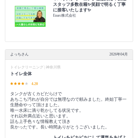
スタッフ多数在籍✨笑顔で明るく丁寧
に接客いたします✨
Enarc株式会社
よっちさん
2026年04月
トイレクリーニング | 神奈川県
トイレ全体
4.20
タンクが古くカビだらけで
あちこち汚れが自分では無理なので頼みました。終始丁寧一
生懸命やって頂けました。
唯一水床に滴り乾かしてる状況です。
それ以外満点近いと思います。
話も上手色々な情報教えて頂き
良かったです。長い時間ありがとうございました。
トイレをピカピカにして運気をあげよ