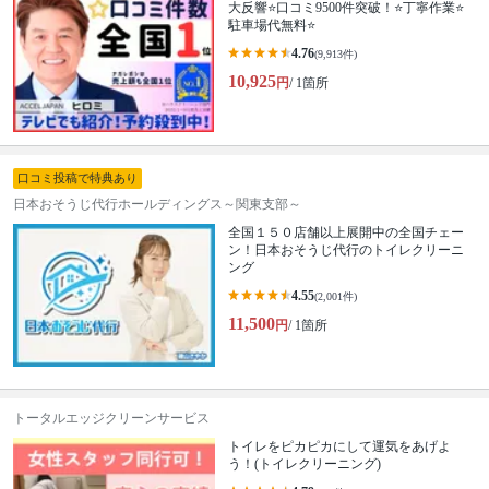
大反響⭐口コミ9500件突破！⭐丁寧作業⭐
駐車場代無料⭐
4.76
(9,913件)
10,925
円
/ 1箇所
口コミ投稿で特典あり
日本おそうじ代行ホールディングス～関東支部～
全国１５０店舗以上展開中の全国チェー
ン！日本おそうじ代行のトイレクリーニ
ング
4.55
(2,001件)
11,500
円
/ 1箇所
トータルエッジクリーンサービス
トイレをピカピカにして運気をあげよ
う！(トイレクリーニング)