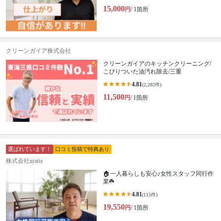
15,000
円
/ 1箇所
クリーンガイア株式会社
クリーンガイアのキッチンクリーニング/
こびりついた油汚れ除去/三重
4.81
(2,282件)
11,500
円
/ 1箇所
選ばれています！
口コミ投稿で特典あり
株式会社gratia
🏠一人暮らしも安心♪女性スタッフ同行作
業☘️
4.81
(115件)
19,550
円
/ 1箇所