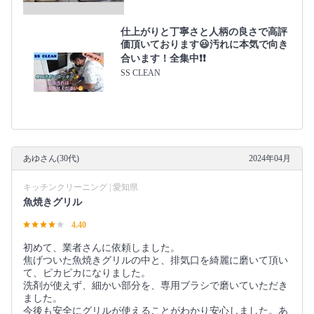
仕上がりと丁寧さと人柄の良さで高評
価頂いております😃汚れに本気で向き
合います！全集中❗️❗️
SS CLEAN
あゆさん(30代)
2024年04月
キッチンクリーニング | 愛知県
魚焼きグリル
4.40
初めて、業者さんに依頼しました。
焦げついた魚焼きグリルの中と、排気口を綺麗に磨いて頂い
て、ピカピカになりました。
洗剤が使えず、細かい部分を、専用ブラシで磨いていただき
ました。
今後も安全にグリルが使えることがわかり安心しました。あ