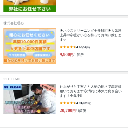
株式会社暖心
🌟ハウスクリーニング全般対応🌟人気急
上昇中👍暖かい心を持ってお伺い致しま
す✨
4.63
(54件)
9,900
円
/ 1箇所
SS CLEAN
仕上がりと丁寧さと人柄の良さで高評価
頂いております😃汚れに本気で向き合い
ます！全集中❗️❗️
4.91
(637件)
20,700
円
/ 1箇所