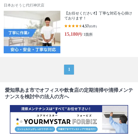
日本おそうじ代行神沢店
【お任せください❗️】丁寧な対応を心掛け
ております！
4.57
(65件)
15,180
円
/ 1箇所
1
愛知県あま市でオフィスや飲食店の定期清掃や清掃メンテ
ナンスを検討中の法人の方へ