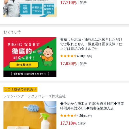
17,710
円
/ 1箇所
おそうじ侍
蓄積した水垢・油汚れは水拭きしただけ
では取れません！徹底浸け置き洗浄！仕
上げは新品のタオルで✨
4.50
(317件)
17,020
円
/ 1箇所
口コミ投稿で特典あり
レオンバンク・テクノロジーズ株式会社
◆予約から施工まで100％自社対応◆営業
時間外も対応OK◆損害保険加入店
4.56
(156件)
17,710
円
/ 1箇所