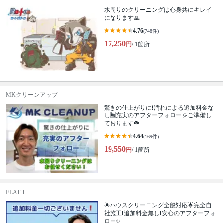
水周りのクリーニングは心身共にキレイ
になります🙏
4.76
(748件)
17,250
円
/ 1箇所
MKクリーンアップ
驚きの仕上がりに❗️汚れによる追加料金な
し🈚️充実のアフターフォローをご準備し
ております☘️
4.64
(169件)
19,550
円
/ 1箇所
FLAT-T
🌟ハウスクリーニング全般対応🌟完全自
社施工❗️追加料金無し❗️安心のアフターフォ
ロー✨