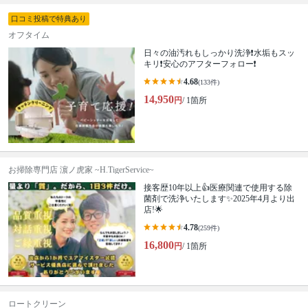
口コミ投稿で特典あり
オフタイム
日々の油汚れもしっかり洗浄❗️水垢もスッ
キリ❗️安心のアフターフォロー❗️
4.68
(133件)
14,950
円
/ 1箇所
お掃除専門店 濵ノ虎家 ~H.TigerService~
接客歴10年以上👍医療関連で使用する除
菌剤で洗浄いたします✨2025年4月より出
店!🌟
4.78
(259件)
16,800
円
/ 1箇所
ロートクリーン