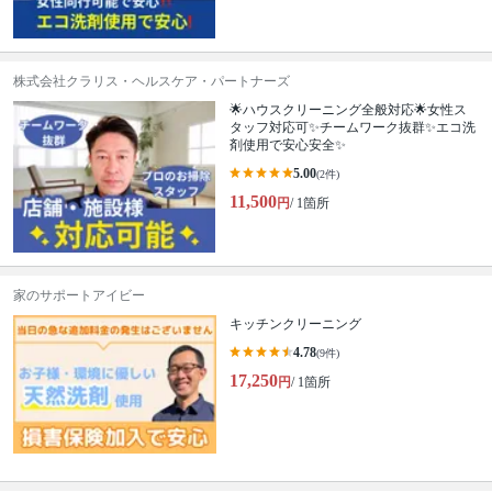
株式会社クラリス・ヘルスケア・パートナーズ
🌟ハウスクリーニング全般対応🌟女性ス
タッフ対応可✨チームワーク抜群✨エコ洗
剤使用で安心安全✨
5.00
(2件)
11,500
円
/ 1箇所
家のサポートアイビー
キッチンクリーニング
4.78
(9件)
17,250
円
/ 1箇所