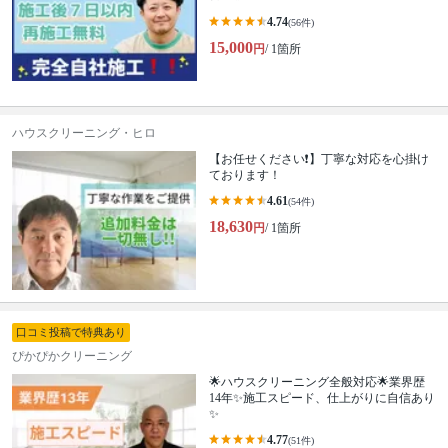
4.74
(56件)
15,000
円
/ 1箇所
ハウスクリーニング・ヒロ
【お任せください❗️】丁寧な対応を心掛け
ております！
4.61
(54件)
18,630
円
/ 1箇所
口コミ投稿で特典あり
ぴかぴかクリーニング
🌟ハウスクリーニング全般対応🌟業界歴
14年✨施工スピード、仕上がりに自信あり
✨
4.77
(51件)