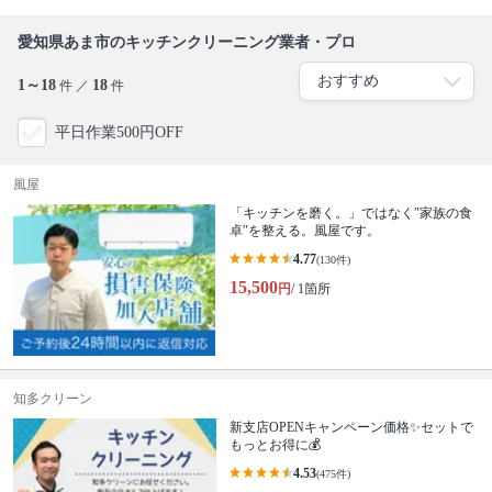
愛知県あま市のキッチンクリーニング業者・プロ
1～18
18
件 ／
件
平日作業500円OFF
風屋
「キッチンを磨く。」ではなく″家族の食
卓″を整える。風屋です。
4.77
(130件)
15,500
円
/ 1箇所
知多クリーン
新支店OPENキャンペーン価格✨セットで
もっとお得に💰
4.53
(475件)