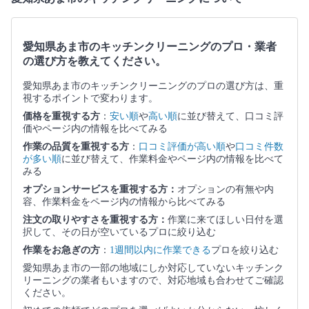
愛知県あま市のキッチンクリーニングのプロ・業者
の選び方を教えてください。
愛知県あま市のキッチンクリーニングのプロの選び方は、重
視するポイントで変わります。
価格を重視する方
：
安い順
や
高い順
に並び替えて、口コミ評
価やページ内の情報を比べてみる
作業の品質を重視する方
：
口コミ評価が高い順
や
口コミ件数
が多い順
に並び替えて、作業料金やページ内の情報を比べて
みる
オプションサービスを重視する方：
オプションの有無や内
容、作業料金をページ内の情報から比べてみる
注文の取りやすさを重視する方：
作業に来てほしい日付を選
択して、その日が空いているプロに絞り込む
作業をお急ぎの方
：
1週間以内に作業できる
プロを絞り込む
愛知県あま市の一部の地域にしか対応していないキッチンク
リーニングの業者もいますので、対応地域も合わせてご確認
ください。