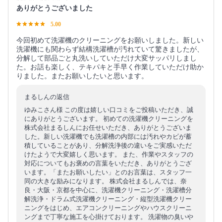
ありがとうございました
5.00
今回初めて洗濯機のクリーニングをお願いしました。新しい
洗濯機にも関わらず結構洗濯槽が汚れていて驚きましたが、
分解して部品ごと丸洗いしていただけ大変サッパリしまし
た。お話も楽しく、テキパキと手早く作業していただけ助か
りました。またお願いしたいと思います。
まるしんの返信
ゆみこさん様 この度は嬉しい口コミをご投稿いただき、誠
にありがとうございます。 初めての洗濯機クリーニングを
株式会社まるしんにお任せいただき、ありがとうございま
した。新しい洗濯機でも洗濯槽の内部には汚れやカビが蓄
積していることがあり、分解洗浄後の違いをご実感いただ
けたようで大変嬉しく思います。 また、作業やスタッフの
対応についてもお褒めの言葉をいただき、ありがとうござ
います。「またお願いしたい」とのお言葉は、スタッフ一
同の大きな励みになります。 株式会社まるしんでは、奈
良・大阪・京都を中心に、洗濯機クリーニング・洗濯槽分
解洗浄・ドラム式洗濯機クリーニング・縦型洗濯機クリー
ニングをはじめ、エアコンクリーニングやハウスクリーニ
ングまで丁寧な施工を心掛けております。 洗濯物の臭いや