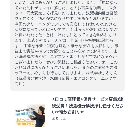
ただき、誠にありがとうございました。 また、「気になっ
ていた汚れがキレイに落ちた」とのお言葉を頂戴し、スタ
ッフ一同大変嬉しく拝見いたしました。 洗濯機内部は普段
見えにくく、汚れが気になりやすい箇所かと思いますが、
今回のクリーニングで少しでも安心してお使いいただける
状態になっていれば幸いです。 仕上がりや対応についてご
評価いただけたことは、私たちにとって大きな励みになり
ます。 株式会社まるしんでは、作業内容や機種に関わら
ず、 丁寧な作業・誠実な対応・確かな技術 を大切にし、最
後まで責任を持って対応することを心がけております。 ま
た洗濯機の汚れや、エアコン・水回りなどで気になる点が
ございましたら、ぜひお気軽にご相談くださいませ。 この
たびは誠にありがとうございました。 またのご依頼をスタ
ッフ一同、心よりお待ちしております。 株式会社まるしん
（洗濯機分解洗浄・水回り清掃・エアコンクリーニング専
門店）
⭐口コミ高評価⭐優良サービス店舗3連
続受賞！洗濯機分解洗浄お任せくださ
い⭐複数台割り✨
まるしん