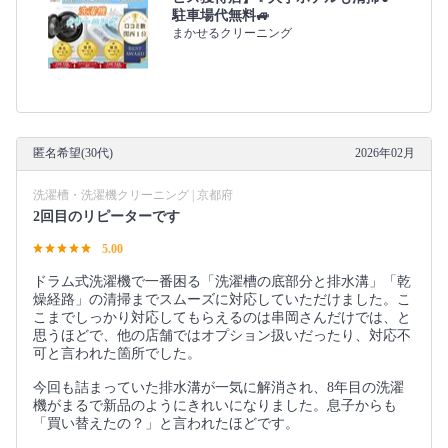
駐車場代無料🚙
まかせるクリーニング
匿名希望(30代)
2026年02月
洗濯槽・洗濯機クリーニング | 京都府
2回目のリピーターです
5.00
ドラム式洗濯機で一番困る「洗濯槽の底部分と排水溝」「乾
燥経路」の清掃までスムーズに対応していただけました。こ
こまでしっかり対応してもらえるのは串岡さんだけでは、と
思うほどで、他の店舗ではオプション扱いだったり、対応不
可と言われた箇所でした。
今回も詰まっていた排水溝が一気に解消され、8年目の洗濯
機がまるで新品のようにきれいになりました。息子からも
「買い替えたの？」と言われたほどです。