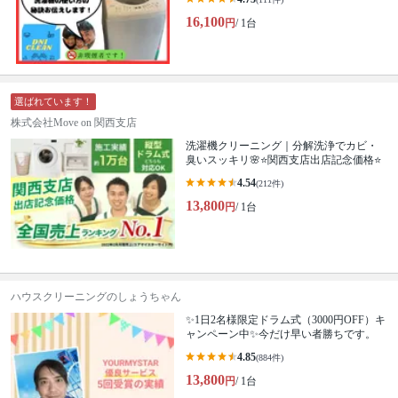
16,100
円
/ 1台
選ばれています！
株式会社Move on 関西支店
洗濯機クリーニング｜分解洗浄でカビ・
臭いスッキリ🌸⭐️関西支店出店記念価格⭐️
4.54
(212件)
13,800
円
/ 1台
ハウスクリーニングのしょうちゃん
✨1日2名様限定ドラム式（3000円OFF）キ
ャンペーン中✨今だけ早い者勝ちです。
4.85
(884件)
13,800
円
/ 1台