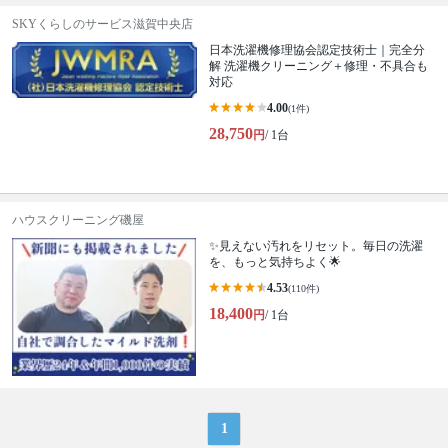
SKYくらしのサービス滋賀中央店
日本洗濯機修理協会認定技術士｜完全分
解 洗濯機クリーニング＋修理・不具合も
対応
4.00
(1件)
28,750
円
/ 1台
ハウスクリーニング磯屋
✨見えない汚れをリセット。毎日の洗濯
を、もっと気持ちよく🌟
4.53
(110件)
18,400
円
/ 1台
1