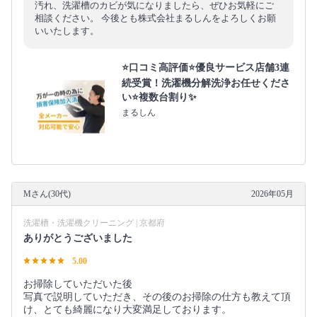
汚れ、洗濯槽のカビが気になりましたら、ぜひお気軽にご
相談ください。 今後とも株式会社まるしんをよろしくお願
いいたします。
⭐口コミ高評価⭐優良サービス店舗3連
続受賞！洗濯機分解洗浄お任せくださ
い⭐複数台割り✨
まるしん
Mさん(30代)
2026年05月
洗濯槽・洗濯機クリーニング | 京都府
ありがとうございました
5.00
お掃除していただいた後
写真で説明していただき、その後のお掃除の仕方も教えて頂
け、とても綺麗になり大変満足しております。