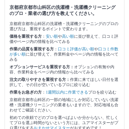
京都府京都市山科区の洗濯槽・洗濯機クリーニング
のプロ・業者の選び方を教えてください。
京都府京都市山科区の洗濯槽・洗濯機クリーニングのプロの
選び方は、重視するポイントで変わります。
価格を重視する方
：
安い順
や
高い順
に並び替えて、口コミ評
価やページ内の情報を比べてみる
作業の品質を重視する方
：
口コミ評価が高い順
や
口コミ件数
が多い順
に並び替えて、作業料金やページ内の情報を比べて
みる
オプションサービスを重視する方：
オプションの有無や内
容、作業料金をページ内の情報から比べてみる
注文の取りやすさを重視する方：
作業に来てほしい日付を選
択して、その日が空いているプロに絞り込む
作業をお急ぎの方
：
1週間以内に作業できる
プロを絞り込む
京都府京都市山科区の一部の地域にしか対応していない洗濯
槽・洗濯機クリーニングの業者もいますので、対応地域も合
わせてご確認ください。
初めての依頼でどのプロを選べばよいか分からない、忙しく
てプロを選ぶ時間がないという方には、ユアマイスターがプ
ロ選びをする
おまかせマイスター
がおすすめです！