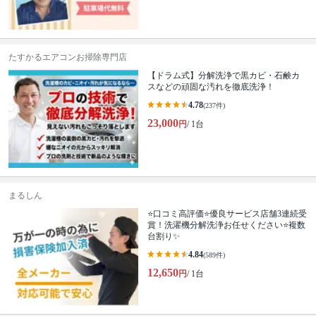
たすかるエアコンお掃除専門店
【ドラム式】分解洗浄で黒カビ・石鹸カ
スなどの頑固な汚れを徹底洗浄！
4.78
(237件)
23,000
円
/ 1台
まるしん
⭐口コミ高評価⭐優良サービス店舗3連続受
賞！洗濯機分解洗浄お任せください⭐複数
台割り✨
4.84
(589件)
12,650
円
/ 1台