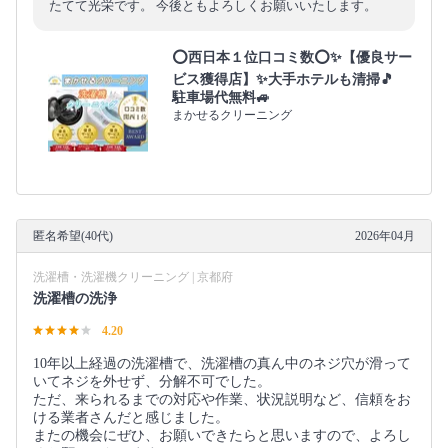
たてて光栄です。 今後ともよろしくお願いいたします。
⭕西日本１位口コミ数⭕✨【優良サー
ビス獲得店】✨大手ホテルも清掃🎵
駐車場代無料🚙
まかせるクリーニング
匿名希望(40代)
2026年04月
洗濯槽・洗濯機クリーニング | 京都府
洗濯槽の洗浄
4.20
10年以上経過の洗濯槽で、洗濯槽の真ん中のネジ穴が滑って
いてネジを外せず、分解不可でした。
ただ、来られるまでの対応や作業、状況説明など、信頼をお
ける業者さんだと感じました。
またの機会にぜひ、お願いできたらと思いますので、よろし