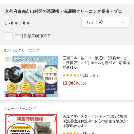
京都府京都市山科区の洗濯槽・洗濯機クリーニング業者・プロ
1～8
8
件 ／
件
平日作業500円OFF
まかせるクリーニング
⭕西日本１位口コミ数⭕✨【優良サービ
ス獲得店】✨大手ホテルも清掃🎵 駐車場
代無料🚙
4.83
(3,143件)
13,800
円
/ 1台
ダニークリーニング
🥇ユアマイスターランキング1位2位獲得
🥇洗濯機分解洗浄✨安心の損害保険加入✨
非喫煙者です✨
4.73
(111件)