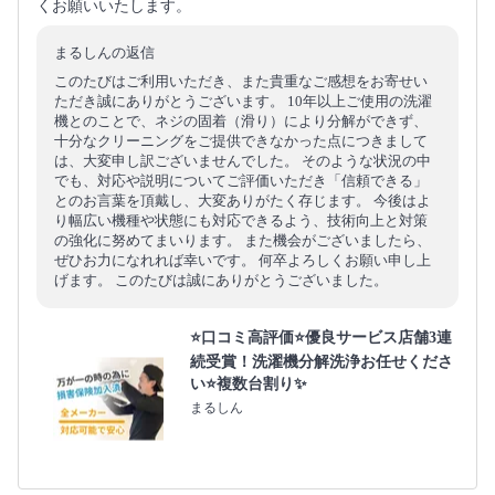
くお願いいたします。
まるしんの返信
このたびはご利用いただき、また貴重なご感想をお寄せい
ただき誠にありがとうございます。 10年以上ご使用の洗濯
機とのことで、ネジの固着（滑り）により分解ができず、
十分なクリーニングをご提供できなかった点につきまして
は、大変申し訳ございませんでした。 そのような状況の中
でも、対応や説明についてご評価いただき「信頼できる」
とのお言葉を頂戴し、大変ありがたく存じます。 今後はよ
り幅広い機種や状態にも対応できるよう、技術向上と対策
の強化に努めてまいります。 また機会がございましたら、
ぜひお力になれれば幸いです。 何卒よろしくお願い申し上
げます。 このたびは誠にありがとうございました。
⭐口コミ高評価⭐優良サービス店舗3連
続受賞！洗濯機分解洗浄お任せくださ
い⭐複数台割り✨
まるしん