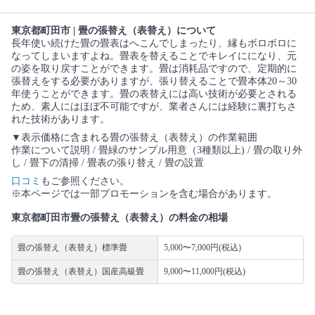
東京都町田市 | 畳の張替え（表替え）について
長年使い続けた畳の畳表はへこんでしまったり、縁もボロボロに
なってしまいますよね。畳表を替えることでキレイにになり、元
の姿を取り戻すことができます。畳は消耗品ですので、定期的に
張替えをする必要がありますが、張り替えることで畳本体20～30
年使うことができます。畳の表替えには高い技術が必要とされる
ため、素人にはほぼ不可能ですが、業者さんには経験に裏打ちさ
れた技術があります。
▼表示価格に含まれる畳の張替え（表替え）の作業範囲
作業について説明 / 畳緑のサンプル用意（3種類以上) / 畳の取り外
し / 畳下の清掃 / 畳表の張り替え / 畳の設置
口コミ
もご参照ください。
※本ページでは一部プロモーションを含む場合があります。
東京都町田市畳の張替え（表替え）の料金の相場
畳の張替え（表替え）標準畳
5,000〜7,000円(税込)
畳の張替え（表替え）国産高級畳
9,000〜11,000円(税込)