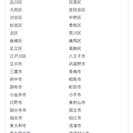
品川区
目黒区
大田区
世田谷区
渋谷区
中野区
杉並区
豊島区
北区
荒川区
板橋区
練馬区
足立区
葛飾区
江戸川区
八王子市
立川市
武蔵野市
三鷹市
青梅市
府中市
昭島市
調布市
町田市
小金井市
小平市
日野市
東村山市
国分寺市
国立市
福生市
狛江市
東大和市
清瀬市