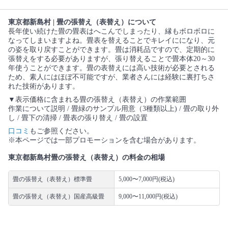
東京都新島村 | 畳の張替え（表替え）について
長年使い続けた畳の畳表はへこんでしまったり、縁もボロボロに
なってしまいますよね。畳表を替えることでキレイにになり、元
の姿を取り戻すことができます。畳は消耗品ですので、定期的に
張替えをする必要がありますが、張り替えることで畳本体20～30
年使うことができます。畳の表替えには高い技術が必要とされる
ため、素人にはほぼ不可能ですが、業者さんには経験に裏打ちさ
れた技術があります。
▼表示価格に含まれる畳の張替え（表替え）の作業範囲
作業について説明 / 畳緑のサンプル用意（3種類以上) / 畳の取り外
し / 畳下の清掃 / 畳表の張り替え / 畳の設置
口コミ
もご参照ください。
※本ページでは一部プロモーションを含む場合があります。
東京都新島村畳の張替え（表替え）の料金の相場
畳の張替え（表替え）標準畳
5,000〜7,000円(税込)
畳の張替え（表替え）国産高級畳
9,000〜11,000円(税込)