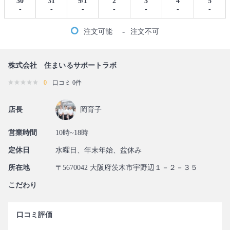
30
31
9/1
2
3
4
5
-
-
-
-
-
-
-
-
注文可能
注文不可
株式会社 住まいるサポートラボ
0
口コミ 0件
店長
岡育子
営業時間
10時~18時
定休日
水曜日、年末年始、盆休み
所在地
〒5670042 大阪府茨木市宇野辺１－２－３５
こだわり
口コミ評価