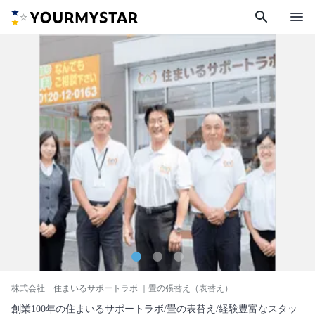
search
menu
株式会社 住まいるサポートラボ
｜畳の張替え（表替え）
創業100年の住まいるサポートラボ/畳の表替え/経験豊富なスタッ