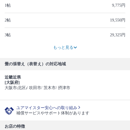
1帖
9,775円
2帖
19,550円
3帖
29,325円
39,100円
48,875円
58,650円
68,425円
78,200円
87,975円
97,750円
もっと見る
畳の張替え（表替え）の対応地域
近畿近県
[大阪府]
大阪市
北区
/ 吹田市
/ 茨木市
/ 摂津市
(
)
ユアマイスター安心への取り組み
補償サービスやサポート体制があります
お店の特徴