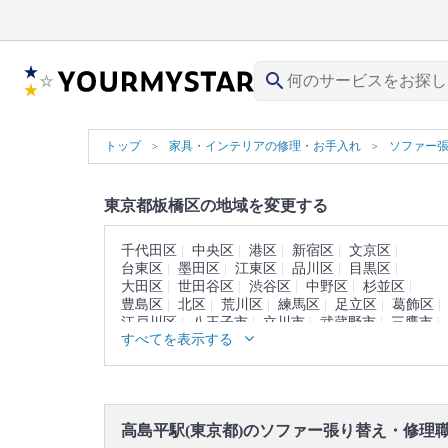
search
トップ
家具・インテリアの修理・お手入れ
ソファー
東京都板橋区の地域を変更する
千代田区
中央区
港区
新宿区
文京区
台東区
墨田区
江東区
品川区
目黒区
大田区
世田谷区
渋谷区
中野区
杉並区
豊島区
北区
荒川区
練馬区
足立区
葛飾区
江戸川区
八王子市
立川市
武蔵野市
三鷹市
すべてを表示する
青梅市
府中市
昭島市
調布市
町田市
小金井市
小平市
日野市
東村山市
国分寺市
国立市
福生市
狛江市
東大和市
清瀬市
東久留米市
武蔵村山市
多摩市
稲城市
羽村市
あきる野市
西東京市
西多摩郡
高島平駅(東京都)のソファー張り替え・修理
大島町
利島村
新島村
神津島村
三宅島