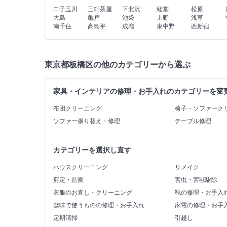
二子玉川
三軒茶屋
下北沢
経堂
松原
大島
亀戸
池袋
上野
浅草
南千住
高島平
成増
東中野
西新宿
東京都板橋区の他のカテゴリーから選ぶ
家具・インテリアの修理・お手入れのカテゴリーを変
布団クリーニング
椅子・ソファーク
ソファー張り替え・修理
テーブル修理
カテゴリーを選択し直す
ハウスクリーニング
リメイク
剪定・造園
害虫・害獣駆除
衣服のお直し・クリーニング
靴の修理・お手入
趣味で使うものの修理・お手入れ
家電の修理・お手
定期清掃
引越し