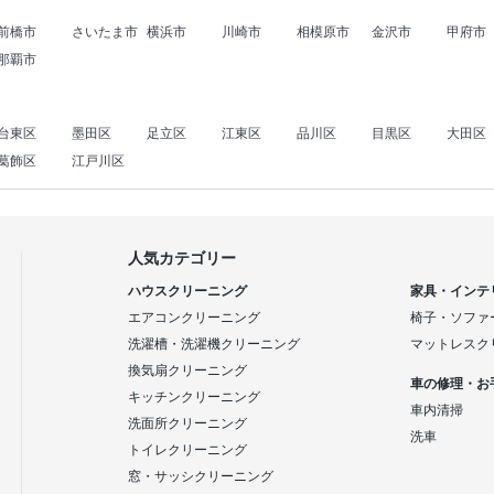
前橋市
さいたま市
横浜市
川崎市
相模原市
金沢市
甲府市
那覇市
台東区
墨田区
足立区
江東区
品川区
目黒区
大田区
葛飾区
江戸川区
人気カテゴリー
ハウスクリーニング
家具・インテ
エアコンクリーニング
椅子・ソファ
洗濯槽・洗濯機クリーニング
マットレスク
換気扇クリーニング
車の修理・お
キッチンクリーニング
車内清掃
洗面所クリーニング
洗車
トイレクリーニング
窓・サッシクリーニング