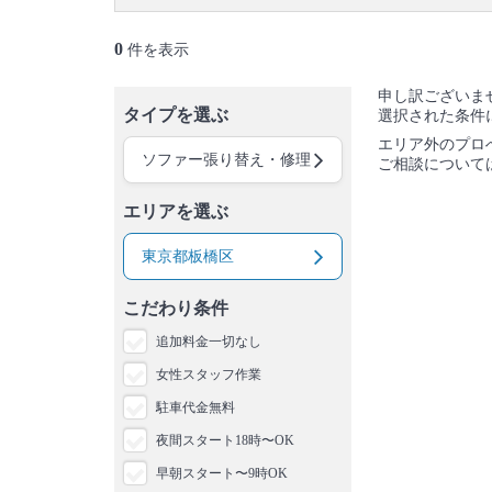
御蔵島村
八丈島
青ヶ島村
小笠原村
0
件を表示
申し訳ございま
タイプを選ぶ
選択された条件
エリア外のプロ
ソファー張り替え・修理
ご相談について
エリアを選ぶ
東京都板橋区
こだわり条件
追加料金一切なし
女性スタッフ作業
駐車代金無料
夜間スタート18時〜OK
早朝スタート〜9時OK