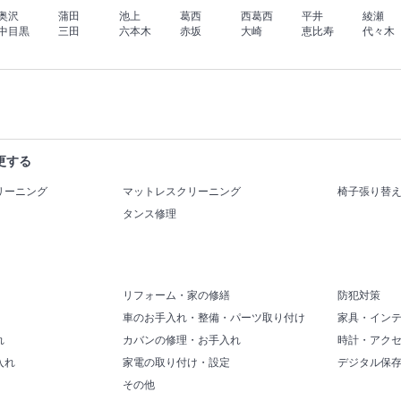
奥沢
蒲田
池上
葛西
西葛西
平井
綾瀬
中目黒
三田
六本木
赤坂
大崎
恵比寿
代々木
更する
リーニング
マットレスクリーニング
椅子張り替
タンス修理
リフォーム・家の修繕
防犯対策
車のお手入れ・整備・パーツ取り付け
家具・イン
れ
カバンの修理・お手入れ
時計・アク
入れ
家電の取り付け・設定
デジタル保
その他