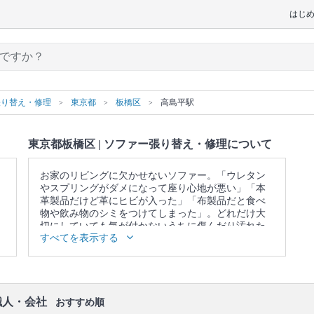
はじ
張り替え・修理
東京都
板橋区
高島平駅
東京都板橋区 | ソファー張り替え・修理について
お家のリビングに欠かせないソファー。「ウレタン
やスプリングがダメになって座り心地が悪い」「本
革製品だけど革にヒビが入った」「布製品だと食べ
物や飲み物のシミをつけてしまった」。どれだけ大
切にしていても気が付かないうちに傷んだり汚れた
すべてを表示する
りするものです。買い換えると新しいソファーの運
搬や古い物の処理など何かと面倒です。こんな悩み
の解決、諦めてませんか？専門の知識と確かな技術
を持ったプロの職人が、あなたのソファーを生まれ
変わらせます。
職人・会社
おすすめ順
口コミ
もご参照ください。