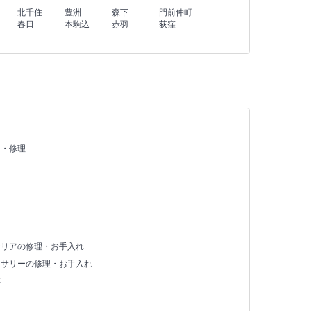
北千住
豊洲
森下
門前仲町
春日
本駒込
赤羽
荻窪
え・修理
テリアの修理・お手入れ
セサリーの修理・お手入れ
存