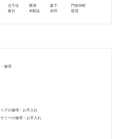
北千住
豊洲
森下
門前仲町
春日
本駒込
赤羽
荻窪
え・修理
テリアの修理・お手入れ
セサリーの修理・お手入れ
存