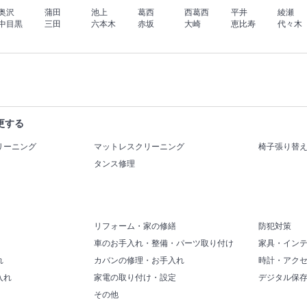
奥沢
蒲田
池上
葛西
西葛西
平井
綾瀬
中目黒
三田
六本木
赤坂
大崎
恵比寿
代々木
更する
リーニング
マットレスクリーニング
椅子張り替
タンス修理
リフォーム・家の修繕
防犯対策
車のお手入れ・整備・パーツ取り付け
家具・イン
れ
カバンの修理・お手入れ
時計・アク
入れ
家電の取り付け・設定
デジタル保
その他