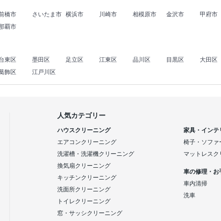
前橋市
さいたま市
横浜市
川崎市
相模原市
金沢市
甲府市
那覇市
台東区
墨田区
足立区
江東区
品川区
目黒区
大田区
葛飾区
江戸川区
人気カテゴリー
ハウスクリーニング
家具・インテ
エアコンクリーニング
椅子・ソファ
洗濯槽・洗濯機クリーニング
マットレスク
換気扇クリーニング
車の修理・お
キッチンクリーニング
車内清掃
洗面所クリーニング
洗車
トイレクリーニング
窓・サッシクリーニング