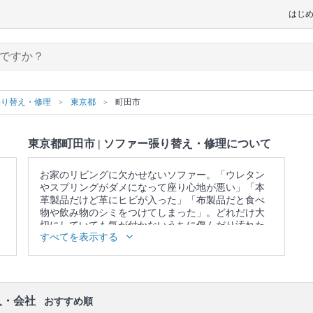
はじ
張り替え・修理
東京都
町田市
東京都町田市 | ソファー張り替え・修理について
お家のリビングに欠かせないソファー。「ウレタン
やスプリングがダメになって座り心地が悪い」「本
革製品だけど革にヒビが入った」「布製品だと食べ
物や飲み物のシミをつけてしまった」。どれだけ大
切にしていても気が付かないうちに傷んだり汚れた
すべてを表示する
りするものです。買い換えると新しいソファーの運
搬や古い物の処理など何かと面倒です。こんな悩み
の解決、諦めてませんか？専門の知識と確かな技術
を持ったプロの職人が、あなたのソファーを生まれ
変わらせます。
人・会社
おすすめ順
口コミ
もご参照ください。