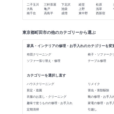
二子玉川
三軒茶屋
下北沢
経堂
松原
大島
亀戸
池袋
上野
浅草
南千住
高島平
成増
東中野
西新宿
東京都町田市の他のカテゴリーから選ぶ
家具・インテリアの修理・お手入れのカテゴリーを変
布団クリーニング
椅子・ソファーク
ソファー張り替え・修理
テーブル修理
カテゴリーを選択し直す
ハウスクリーニング
リメイク
剪定・造園
害虫・害獣駆除
衣服のお直し・クリーニング
靴の修理・お手入
趣味で使うものの修理・お手入れ
家電の修理・お手
定期清掃
引越し