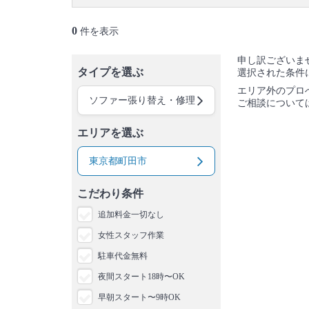
御蔵島村
八丈島
青ヶ島村
小笠原村
0
件を表示
申し訳ございま
タイプを選ぶ
選択された条件
エリア外のプロ
ソファー張り替え・修理
ご相談について
エリアを選ぶ
東京都町田市
こだわり条件
追加料金一切なし
女性スタッフ作業
駐車代金無料
夜間スタート18時〜OK
早朝スタート〜9時OK