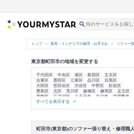
search
トップ
家具・インテリアの修理・お手入れ
ソファー
東京都町田市の地域を変更する
千代田区
中央区
港区
新宿区
文京区
台東区
墨田区
江東区
品川区
目黒区
大田区
世田谷区
渋谷区
中野区
杉並区
豊島区
北区
荒川区
板橋区
練馬区
足立区
葛飾区
江戸川区
八王子市
立川市
武蔵野市
すべてを表示する
三鷹市
青梅市
府中市
昭島市
調布市
小金井市
小平市
日野市
東村山市
国分寺市
国立市
福生市
狛江市
東大和市
清瀬市
東久留米市
武蔵村山市
多摩市
稲城市
羽村市
あきる野市
西東京市
西多摩郡
町田市(東京都)のソファー張り替え・修理職
大島町
利島村
新島村
神津島村
三宅島