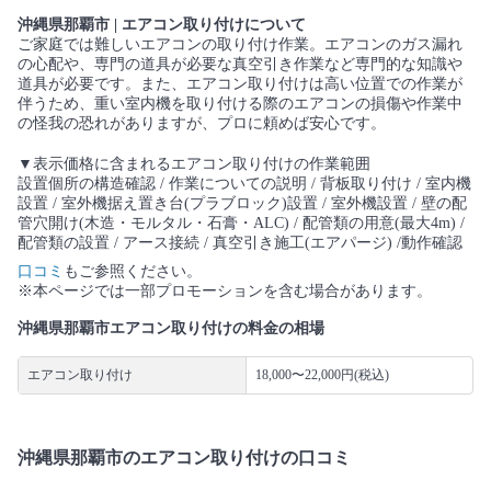
沖縄県那覇市 | エアコン取り付けについて
ご家庭では難しいエアコンの取り付け作業。エアコンのガス漏れ
の心配や、専門の道具が必要な真空引き作業など専門的な知識や
道具が必要です。また、エアコン取り付けは高い位置での作業が
伴うため、重い室内機を取り付ける際のエアコンの損傷や作業中
の怪我の恐れがありますが、プロに頼めば安心です。
▼表示価格に含まれるエアコン取り付けの作業範囲
設置個所の構造確認 / 作業についての説明 / 背板取り付け / 室内機
設置 / 室外機据え置き台(プラブロック)設置 / 室外機設置 / 壁の配
管穴開け(木造・モルタル・石膏・ALC) / 配管類の用意(最大4m) /
配管類の設置 / アース接続 / 真空引き施工(エアパージ) /動作確認
口コミ
もご参照ください。
※本ページでは一部プロモーションを含む場合があります。
沖縄県那覇市エアコン取り付けの料金の相場
エアコン取り付け
18,000〜22,000円(税込)
沖縄県那覇市のエアコン取り付けの口コミ