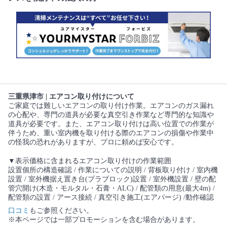
三重県津市 | エアコン取り付けについて
ご家庭では難しいエアコンの取り付け作業。エアコンのガス漏れ
の心配や、専門の道具が必要な真空引き作業など専門的な知識や
道具が必要です。また、エアコン取り付けは高い位置での作業が
伴うため、重い室内機を取り付ける際のエアコンの損傷や作業中
の怪我の恐れがありますが、プロに頼めば安心です。
▼表示価格に含まれるエアコン取り付けの作業範囲
設置個所の構造確認 / 作業についての説明 / 背板取り付け / 室内機
設置 / 室外機据え置き台(プラブロック)設置 / 室外機設置 / 壁の配
管穴開け(木造・モルタル・石膏・ALC) / 配管類の用意(最大4m) /
配管類の設置 / アース接続 / 真空引き施工(エアパージ) /動作確認
口コミ
もご参照ください。
※本ページでは一部プロモーションを含む場合があります。