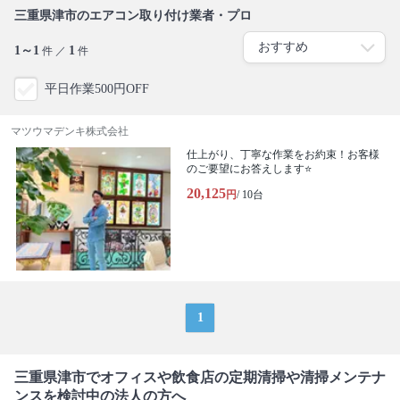
三重県津市のエアコン取り付け業者・プロ
1～1
1
件 ／
件
平日作業500円OFF
マツウマデンキ株式会社
仕上がり、丁寧な作業をお約束！お客様
のご要望にお答えします⭐️
20,125
円
/ 10台
1
三重県津市でオフィスや飲食店の定期清掃や清掃メンテナ
ンスを検討中の法人の方へ