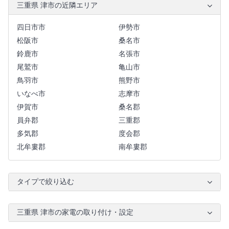
三重県 津市の近隣エリア
四日市市
伊勢市
松阪市
桑名市
鈴鹿市
名張市
尾鷲市
亀山市
鳥羽市
熊野市
いなべ市
志摩市
伊賀市
桑名郡
員弁郡
三重郡
多気郡
度会郡
北牟婁郡
南牟婁郡
タイプで絞り込む
三重県 津市の家電の取り付け・設定