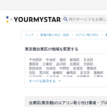
search
トップ
家電の取り付け・設定
エアコン取り付け
東京都台東区の地域を変更する
千代田区
中央区
港区
新宿区
文京区
墨田区
江東区
品川区
目黒区
大田区
世田谷区
渋谷区
中野区
杉並区
豊島区
北区
荒川区
板橋区
練馬区
足立区
葛飾区
江戸川区
八王子市
立川市
武蔵野市
三鷹市
すべてを表示する
青梅市
府中市
昭島市
調布市
町田市
小金井市
小平市
日野市
東村山市
国分寺市
国立市
福生市
狛江市
東大和市
清瀬市
東久留米市
武蔵村山市
多摩市
稲城市
羽村市
あきる野市
西東京市
西多摩郡
台東区(東京都)のエアコン取り付け業者・プ
大島町
利島村
新島村
神津島村
三宅島