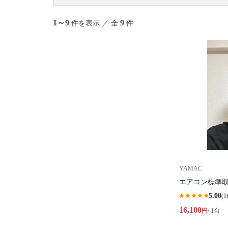
御蔵島村
八丈島
青ヶ島村
小笠原村
1～9
9
件を表示 ／ 全
件
YAMAC
エアコン標準
5.00
(1
16,100
円
/ 1台