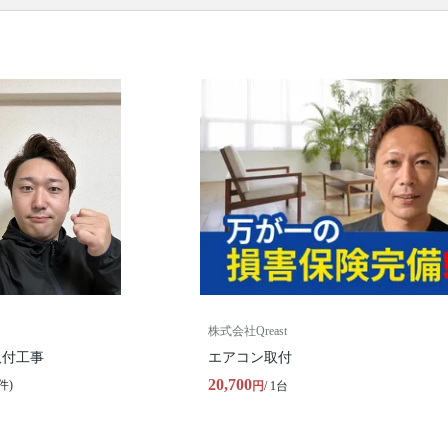
ル・石膏・ALC) / 配管類の用意(最大4m) / 配管類の
設置 / アース接続 / 真空引き施工(エアパージ) /動作
確認
口コミ
もご参照ください。
※本ページでは一部プロモーションを含む場合があ
ります。
株式会社Qreast
取付工事
エアコン取付
20,700
件)
円
/ 1台