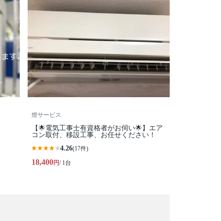
燈サービス
【🌟電気工事士有資格者がお伺い🌟】エア
コン取付、移設工事、お任せください！
4.26
(17件)
18,400
円
/ 1台