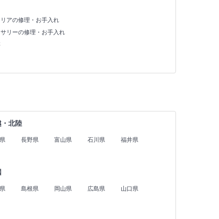
テリアの修理・お手入れ
セサリーの修理・お手入れ
存
越・北陸
県
長野県
富山県
石川県
福井県
国
県
島根県
岡山県
広島県
山口県