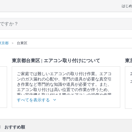
はじ
東京都
台東区
東京都台東区 | エアコン取り付けについて
東
ご家庭では難しいエアコンの取り付け作業。エアコ
ンのガス漏れの心配や、専門の道具が必要な真空引
き作業など専門的な知識や道具が必要です。また、
エアコン取り付けは高い位置での作業が伴うため、
重い室内機を取り付ける際のエアコンの損傷や作業
すべてを表示する
中の怪我の恐れがありますが、プロに頼めば安心で
す。
▼表示価格に含まれるエアコン取り付けの作業範囲
設置個所の構造確認 / 作業についての説明 / 背板取り
付け / 室内機設置 / 室外機据え置き台(プラブロック)
ロ
おすすめ順
設置 / 室外機設置 / 壁の配管穴開け(木造・モルタ