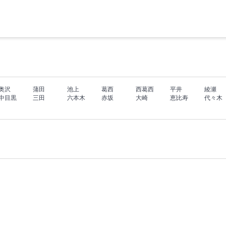
奥沢
蒲田
池上
葛西
西葛西
平井
綾瀬
中目黒
三田
六本木
赤坂
大崎
恵比寿
代々木