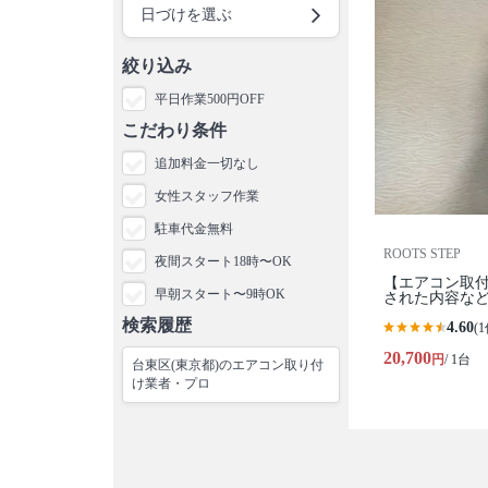
日づけを選ぶ
絞り込み
平日作業500円OFF
こだわり条件
追加料金一切なし
女性スタッフ作業
駐車代金無料
ROOTS STEP
夜間スタート18時〜OK
【エアコン取付
早朝スタート〜9時OK
された内容な
検索履歴
4.60
(1
20,700
円
/ 1台
台東区(東京都)のエアコン取り付
け業者・プロ