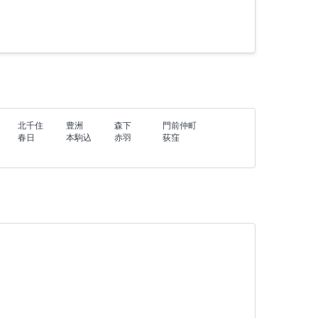
北千住
豊洲
森下
門前仲町
春日
本駒込
赤羽
荻窪