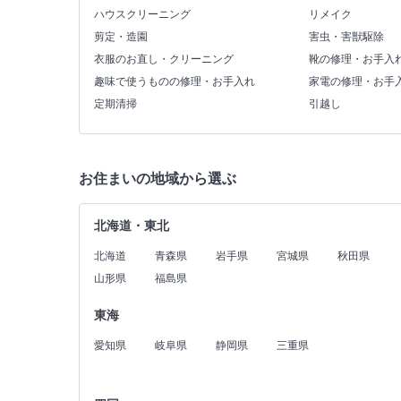
ハウスクリーニング
リメイク
剪定・造園
害虫・害獣駆除
衣服のお直し・クリーニング
靴の修理・お手入
趣味で使うものの修理・お手入れ
家電の修理・お手
定期清掃
引越し
お住まいの地域から選ぶ
北海道・東北
北海道
青森県
岩手県
宮城県
秋田県
山形県
福島県
東海
愛知県
岐阜県
静岡県
三重県