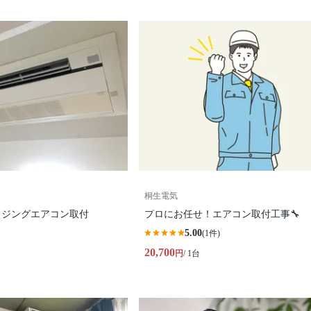
桐生電気
ウジングエアコン取付
プロにお任せ！エアコン取付工事🔧
5.00
(1件)
20,700
円
/ 1台