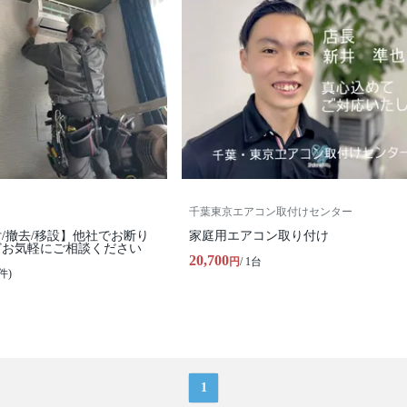
千葉東京エアコン取付けセンター
/撤去/移設】他社でお断り
家庭用エアコン取り付け
どお気軽にご相談ください
20,700
円
/ 1台
件)
1