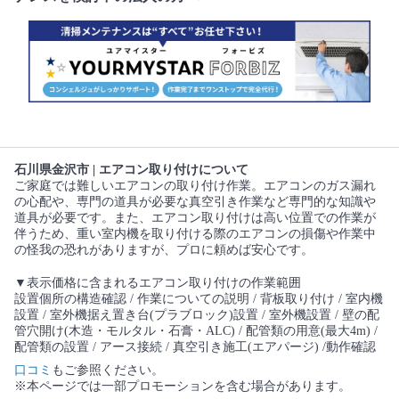
石川県金沢市 | エアコン取り付けについて
ご家庭では難しいエアコンの取り付け作業。エアコンのガス漏れ
の心配や、専門の道具が必要な真空引き作業など専門的な知識や
道具が必要です。また、エアコン取り付けは高い位置での作業が
伴うため、重い室内機を取り付ける際のエアコンの損傷や作業中
の怪我の恐れがありますが、プロに頼めば安心です。
▼表示価格に含まれるエアコン取り付けの作業範囲
設置個所の構造確認 / 作業についての説明 / 背板取り付け / 室内機
設置 / 室外機据え置き台(プラブロック)設置 / 室外機設置 / 壁の配
管穴開け(木造・モルタル・石膏・ALC) / 配管類の用意(最大4m) /
配管類の設置 / アース接続 / 真空引き施工(エアパージ) /動作確認
口コミ
もご参照ください。
※本ページでは一部プロモーションを含む場合があります。