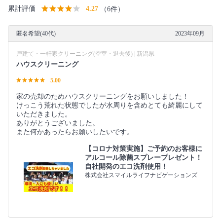
累計評価
4.27
（6件）
匿名希望(40代)
2023年09月
戸建て・一軒家クリーニング(空室・退去後) | 新潟県
ハウスクリーニング
5.00
家の売却のためハウスクリーニングをお願いしました！
けっこう荒れた状態でしたが水周りを含めとても綺麗にして
いただきました。
ありがとうございました。
また何かあったらお願いしたいです。
【コロナ対策実施】ご予約のお客様に
アルコール除菌スプレープレゼント！
自社開発のエコ洗剤使用！
株式会社スマイルライフナビゲーションズ