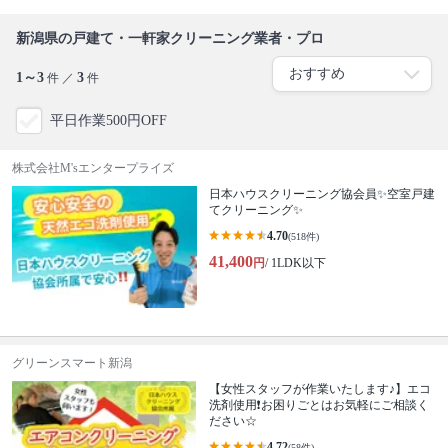
新潟県の戸建て・一軒家クリーニング業者・プロ
1～3
3
件 ／
件
平日作業500円OFF
株式会社M'sエンタープライズ
日本ハウスクリーニング協会員✨空室戸建
てクリーニング✨
4.70
(518件)
41,400
円
/ 1LDK以下
グリーンスマート新潟
【女性スタッフが作業いたします♪】エコ
洗剤使用❗️お困りごとはお気軽にご相談く
ださい☆
4.72
(58件)