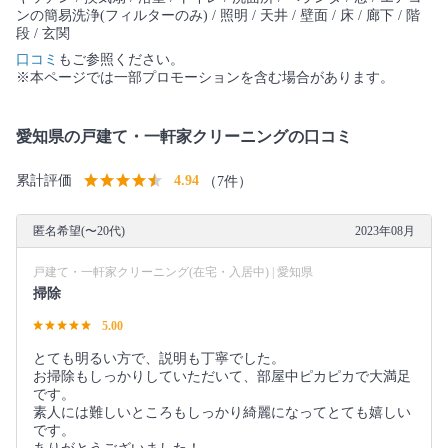
ンの簡易洗浄(フィルターのみ) / 照明 / 天井 / 壁面 / 床 / 廊下 / 階
段 / 玄関
口コミ
もご参照ください。
※本ページでは一部プロモーションを含む場合があります。
愛知県の戸建て・一軒家クリーニングの口コミ
累計評価
4.94
（7件）
匿名希望(〜20代)
2023年08月
戸建て・一軒家クリーニング(在宅・入居中) | 愛知県
掃除
5.00
とても明るい方で、説明も丁寧でした。
お掃除もしっかりしていただいて、部屋中ピカピカで大満足
です。
素人には難しいところもしっかり綺麗になってとても嬉しい
です。