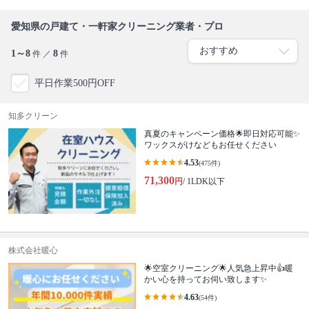
愛知県の戸建て・一軒家クリーニング業者・プロ
1～8
8
件 ／
件
平日作業500円OFF
知多クリーン
真夏のキャンペーン価格🌟即日対応可能✨
ワックスがけなどもお任せください
4.53
(475件)
71,300
円
/ 1LDK以下
株式会社暖心
🌟空室クリーニング🌟人気急上昇中👍暖
かい心を持ってお伺い致します✨
4.63
(54件)