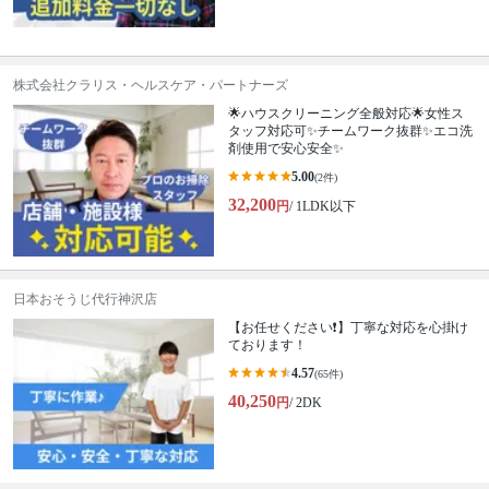
株式会社クラリス・ヘルスケア・パートナーズ
🌟ハウスクリーニング全般対応🌟女性ス
タッフ対応可✨チームワーク抜群✨エコ洗
剤使用で安心安全✨
5.00
(2件)
32,200
円
/ 1LDK以下
日本おそうじ代行神沢店
【お任せください❗️】丁寧な対応を心掛け
ております！
4.57
(65件)
40,250
円
/ 2DK