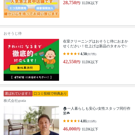
28,750
円
/ 1LDK以下
おそうじ侍
在室クリーニングはおそうじ侍におまか
せください！仕上げは新品のタオルで✨
4.50
(317件)
42,550
円
/ 1LDK以下
選ばれています！
口コミ投稿で特典あり
株式会社gratia
🏠一人暮らしも安心♪女性スタッフ同行作
業☘️
4.81
(115件)
46,000
円
/ 1LDK以下