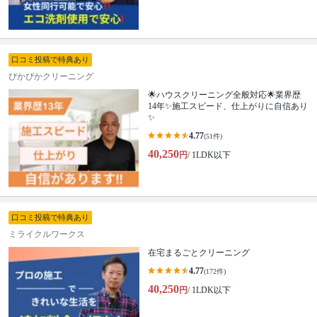
口コミ投稿で特典あり
ぴかぴかクリーニング
🌟ハウスクリーニング全般対応🌟業界歴
14年✨施工スピード、仕上がりに自信あり
✨
4.77
(51件)
40,250
円
/ 1LDK以下
口コミ投稿で特典あり
ミライクルワークス
在宅まるごとクリーニング
4.77
(172件)
40,250
円
/ 1LDK以下