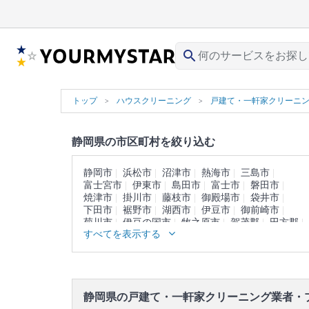
search
トップ
ハウスクリーニング
戸建て・一軒家クリーニ
静岡県の市区町村を絞り込む
静岡市
浜松市
沼津市
熱海市
三島市
富士宮市
伊東市
島田市
富士市
磐田市
焼津市
掛川市
藤枝市
御殿場市
袋井市
下田市
裾野市
湖西市
伊豆市
御前崎市
菊川市
伊豆の国市
牧之原市
賀茂郡
田方郡
すべてを表示する
駿東郡
榛原郡
周智郡
静岡県の戸建て・一軒家クリーニング業者・