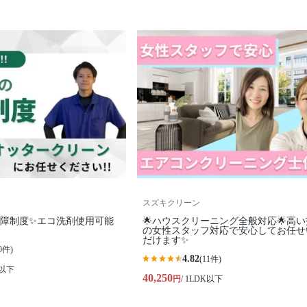
スズキクリーン
保障制度✨エコ洗剤使用可能
🌟ハウスクリーニング全般対応🌟高
の女性スタッフ対応で安心してお任せ
だけます✨
0件)
4.82
(11件)
K以下
40,250
円
/ 1LDK以下