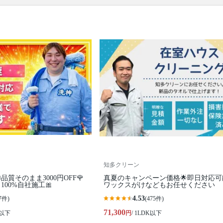
口コミ
もご参照ください。
※本ページでは一部プロモーションを含む場合があ
ります。
知多クリーン
品質そのまま3000円OFF🌹
真夏のキャンペーン価格🌟即日対応可
100%自社施工🎀
ワックスがけなどもお任せください
4.53
7件)
(475件)
71,300
K以下
円
/ 1LDK以下