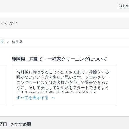
はじ
ング
静岡県
静岡県 | 戸建て・一軒家クリーニングについて
お引越し時はやることがたくさんあり、掃除をする
暇がないという方も多いと思います。プロのクリー
ニングサービスではお客様が安心して退去できるよ
うに、そして安心して新生活をスタートできるよう
にするためのお手伝いをさせていただきます。
すべてを表示する
▼表示価格に含まれる戸建て・一軒家クリーニング
の作業範囲
キッチン / 換気扇 / 浴室 / トイレ / 洗面所 / ベランダ /
窓 / エアコンの簡易洗浄(フィルターのみ) / 照明 / 天
井 / 壁面 / 床 / 廊下 / 階段 / 玄関
プロ
おすすめ順