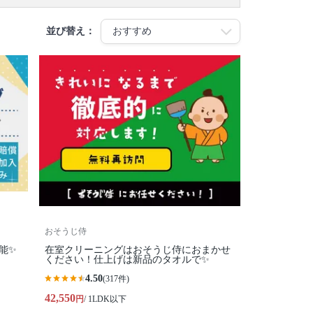
並び替え：
おそうじ侍
能✨
在室クリーニングはおそうじ侍におまかせ
ください！仕上げは新品のタオルで✨
4.50
(317件)
42,550
円
/ 1LDK以下