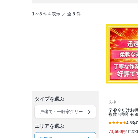
1～5
5
件を表示 ／ 全
件
タイプを選ぶ
洗神
🌹🥀今だけお
戸建て・一軒家クリーニング
複数台割引有🎀
4.53
(4
エリアを選ぶ
73,600
円
/ 1LD