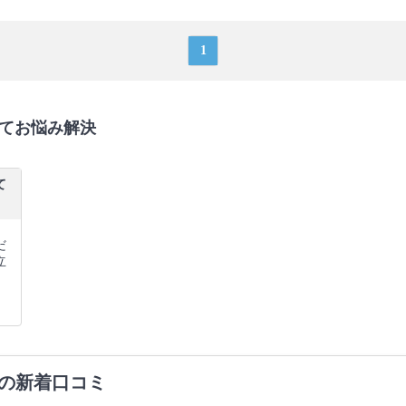
1
てお悩み解決
て
だ
立
の新着口コミ