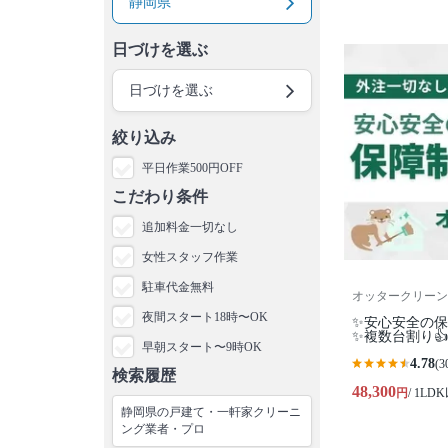
静岡県
日づけを選ぶ
日づけを選ぶ
絞り込み
平日作業500円OFF
こだわり条件
追加料金一切なし
女性スタッフ作業
駐車代金無料
オッタークリーン
夜間スタート18時〜OK
✨安心安全の
✨複数台割り👍
早朝スタート〜9時OK
4.78
(3
検索履歴
48,300
円
/ 1LD
静岡県の戸建て・一軒家クリーニ
ング業者・プロ