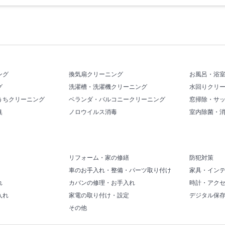
ング
換気扇クリーニング
お風呂・浴
グ
洗濯槽・洗濯機クリーニング
水回りクリ
うちクリーニング
ベランダ・バルコニークリーニング
窓掃除・サ
臭
ノロウイルス消毒
室内除菌・
リフォーム・家の修繕
防犯対策
車のお手入れ・整備・パーツ取り付け
家具・イン
れ
カバンの修理・お手入れ
時計・アク
入れ
家電の取り付け・設定
デジタル保
その他