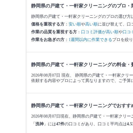
静岡県の戸建て・一軒家クリーニングのプロ・
静岡県の戸建て・一軒家クリーニングのプロの選び方
価格を重視する方
：
安い順
や
高い順
に並び替えて、口
作業の品質を重視する方
：
口コミ評価が高い順
や
口コ
作業をお急ぎの方
：
1週間以内に作業できる
プロを絞り
静岡県の戸建て・一軒家クリーニングの料金・
2026年08月07日 現在、 静岡県の戸建て・一軒家ク
依頼する内容やプロによって異なりますので、ご予算
静岡県の戸建て・一軒家クリーニングでおすす
2026年08月07日現在、静岡県の戸建て・一軒家ク
「
洗神
」には
47件
の口コミがあり、口コミ平均点は
4.5