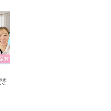
い技術
いた