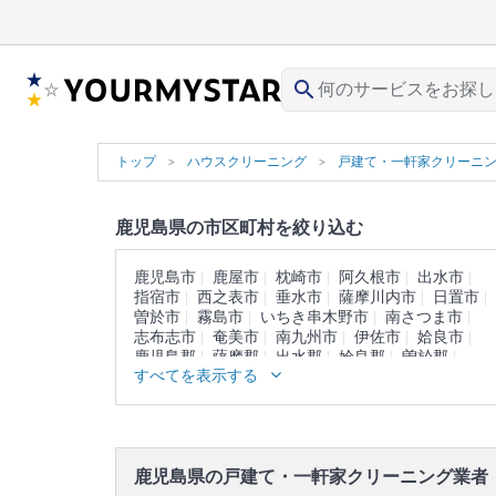
search
トップ
ハウスクリーニング
戸建て・一軒家クリーニ
鹿児島県の市区町村を絞り込む
鹿児島市
鹿屋市
枕崎市
阿久根市
出水市
指宿市
西之表市
垂水市
薩摩川内市
日置市
曽於市
霧島市
いちき串木野市
南さつま市
志布志市
奄美市
南九州市
伊佐市
姶良市
鹿児島郡
薩摩郡
出水郡
姶良郡
曽於郡
すべてを表示する
肝属郡
熊毛郡
大島郡
鹿児島県の戸建て・一軒家クリーニング業者