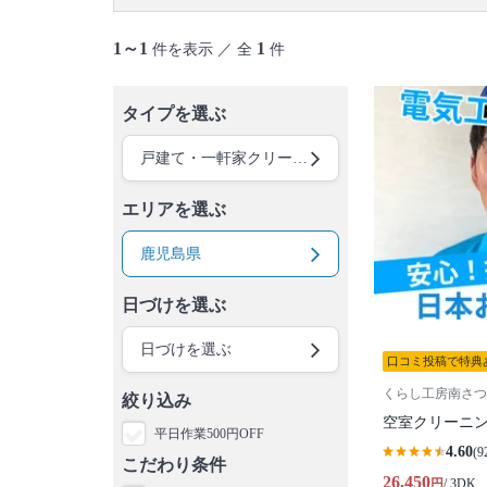
1～1
1
件を表示 ／ 全
件
タイプを選ぶ
戸建て・一軒家クリーニング
エリアを選ぶ
鹿児島県
日づけを選ぶ
日づけを選ぶ
口コミ投稿で特典
くらし工房南さつ
絞り込み
空室クリーニ
平日作業500円OFF
4.60
(9
こだわり条件
26,450
円
/ 3DK