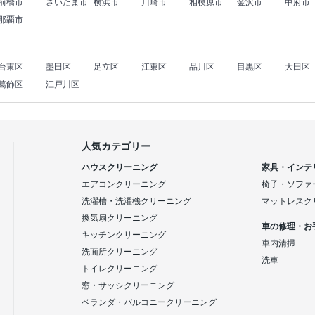
前橋市
さいたま市
横浜市
川崎市
相模原市
金沢市
甲府市
那覇市
台東区
墨田区
足立区
江東区
品川区
目黒区
大田区
葛飾区
江戸川区
人気カテゴリー
ハウスクリーニング
家具・インテ
エアコンクリーニング
椅子・ソファ
洗濯槽・洗濯機クリーニング
マットレスク
換気扇クリーニング
車の修理・お
キッチンクリーニング
車内清掃
洗面所クリーニング
洗車
トイレクリーニング
窓・サッシクリーニング
ベランダ・バルコニークリーニング