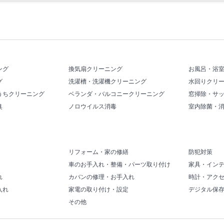
ング
換気扇クリーニング
お風呂・浴
グ
洗濯槽・洗濯機クリーニング
水回りクリ
うちクリーニング
ベランダ・バルコニークリーニング
窓掃除・サ
臭
ノロウイルス消毒
室内除菌・
リフォーム・家の修繕
防犯対策
車のお手入れ・整備・パーツ取り付け
家具・イン
れ
カバンの修理・お手入れ
時計・アク
入れ
家電の取り付け・設定
デジタル保
その他