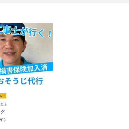
口コミ
もご参照ください。
※本ページでは一部プロモーションを含む場合があ
ります。
あり
ま店
ング
2件)