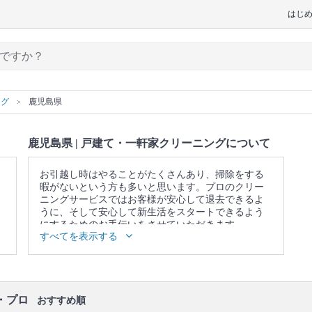
はじ
ング
鹿児島県
鹿児島県 | 戸建て・一軒家クリーニングについて
お引越し時はやることがたくさんあり、掃除をする
暇がないという方も多いと思います。プロのクリー
ニングサービスではお客様が安心して退去できるよ
うに、そして安心して新生活をスタートできるよう
にするためのお手伝いをさせていただきます。
すべてを表示する
▼表示価格に含まれる戸建て・一軒家クリーニング
の作業範囲
キッチン / 換気扇 / 浴室 / トイレ / 洗面所 / ベランダ /
窓 / エアコンの簡易洗浄(フィルターのみ) / 照明 / 天
井 / 壁面 / 床 / 廊下 / 階段 / 玄関
・プロ
おすすめ順