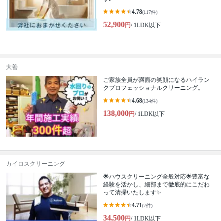
4.78
(117件)
52,900
円
/ 1LDK以下
大善
ご家族全員が満面の笑顔になるハイラン
クプロフェッショナルクリーニング。
4.68
(134件)
138,000
円
/ 1LDK以下
カイロスクリーニング
🌟ハウスクリーニング全般対応🌟豊富な
経験を活かし、細部まで徹底的にこだわ
って清掃いたします✨
4.71
(7件)
34,500
円
/ 1LDK以下