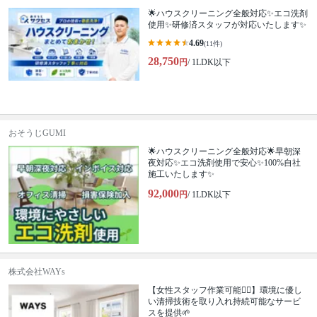
🌟ハウスクリーニング全般対応✨エコ洗剤
使用✨研修済スタッフが対応いたします✨
4.69
(11件)
28,750
円
/ 1LDK以下
おそうじGUMI
🌟ハウスクリーニング全般対応🌟早朝深
夜対応✨エコ洗剤使用で安心✨100%自社
施工いたします✨
92,000
円
/ 1LDK以下
株式会社WAYs
【女性スタッフ作業可能🙆‍♀️】環境に優し
い清掃技術を取り入れ持続可能なサービ
スを提供🌱