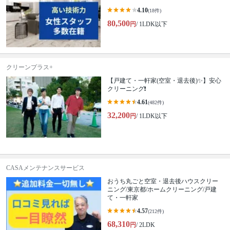
4.10
(18件)
80,500
円
/ 1LDK以下
クリーンプラス+
【戸建て・一軒家(空室・退去後)✨】安心
クリーニング❗️
4.61
(482件)
32,200
円
/ 1LDK以下
CASAメンテナンスサービス
おうち丸ごと空室・退去後ハウスクリー
ニング/東京都/ホームクリーニング/戸建
て・一軒家
4.57
(212件)
68,310
円
/ 2LDK