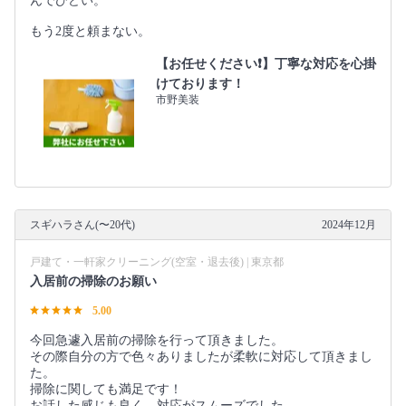
んでひどい。
もう2度と頼まない。
【お任せください❗️】丁寧な対応を心掛
けております！
市野美装
スギハラさん(〜20代)
2024年12月
戸建て・一軒家クリーニング(空室・退去後) | 東京都
入居前の掃除のお願い
5.00
今回急遽入居前の掃除を行って頂きました。
その際自分の方で色々ありましたが柔軟に対応して頂きまし
た。
掃除に関しても満足です！
お話した感じも良く、対応がスムーズでした。