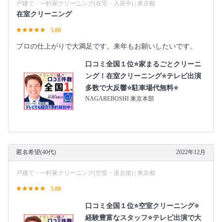
戸建て・一軒家クリーニング(在宅・入居中) | 東京都
在室クリーニング
5.00
プロの仕上がりで大満足です。来年もお願いしたいです。
口コミ全国１位⭐家まるごとクリーニ
ング！在室クリーニング⭐テレビ出演
多数で大反響⭐駐車場代無料⭐
NAGAREBOSHI 東京本部
匿名希望(40代)
2022年12月
戸建て・一軒家クリーニング(空室・退去後) | 東京都
5.00
口コミ全国１位⭐空室クリーニング⭐
経験豊富なスタッフ⭐テレビ出演で大