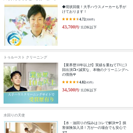
◆現状回復！大手ハウスメーカーも手が
けております！
4.72
(308件)
43,700
円
/ 1LDK以下
トゥルースト クリーニング
【業界歴10年以上❗️】実績を重ねてTVに3
回出演📺⚡️誠実な、本物のクリーニングへ
の情熱🌹
4.82
(43件)
34,500
円
/ 1LDK以下
水回りの天使
【水・油回りの悩みはコレで解決🪽】損
害保険加入済！万が一の場合でも安心で
す❗️