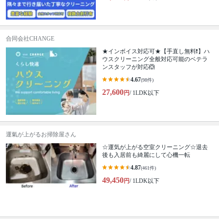
合同会社CHANGE
★インボイス対応可★【手直し無料❗️】ハ
ウスクリーニング全般対応可能のベテラ
ンスタッフが対応🙆
4.67
(98件)
27,600
円
/ 1LDK以下
運氣が上がるお掃除屋さん
☆運気が上がる空室クリーニング☆退去
後も入居前も綺麗にして心機一転
4.87
(461件)
49,450
円
/ 1LDK以下