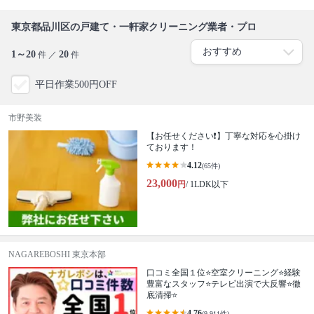
東京都品川区の戸建て・一軒家クリーニング業者・プロ
1～20
20
件 ／
件
平日作業500円OFF
市野美装
【お任せください❗️】丁寧な対応を心掛け
ております！
4.12
(65件)
23,000
円
/ 1LDK以下
NAGAREBOSHI 東京本部
口コミ全国１位⭐空室クリーニング⭐経験
豊富なスタッフ⭐テレビ出演で大反響⭐徹
底清掃⭐
4.76
(9,911件)