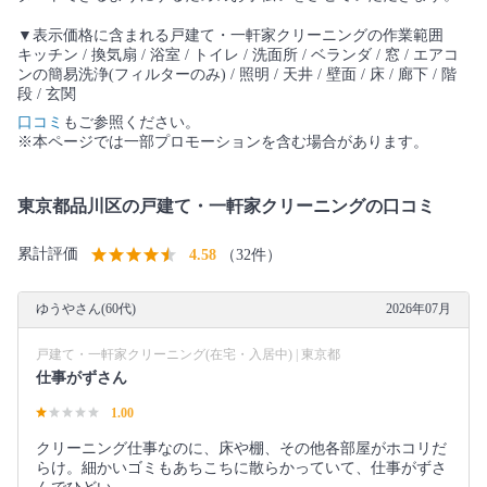
▼表示価格に含まれる戸建て・一軒家クリーニングの作業範囲
キッチン / 換気扇 / 浴室 / トイレ / 洗面所 / ベランダ / 窓 / エアコ
ンの簡易洗浄(フィルターのみ) / 照明 / 天井 / 壁面 / 床 / 廊下 / 階
段 / 玄関
口コミ
もご参照ください。
※本ページでは一部プロモーションを含む場合があります。
東京都品川区の戸建て・一軒家クリーニングの口コミ
累計評価
4.58
（32件）
ゆうやさん(60代)
2026年07月
戸建て・一軒家クリーニング(在宅・入居中) | 東京都
仕事がずさん
1.00
クリーニング仕事なのに、床や棚、その他各部屋がホコリだ
らけ。細かいゴミもあちこちに散らかっていて、仕事がずさ