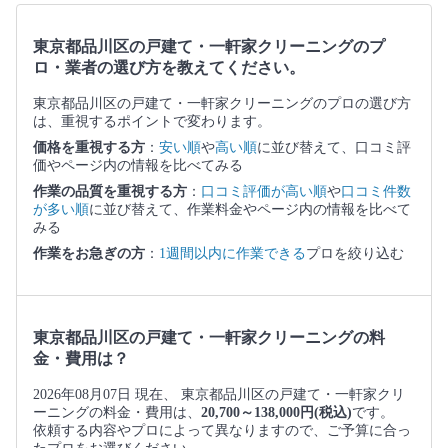
東京都品川区の戸建て・一軒家クリーニングのプ
ロ・業者の選び方を教えてください。
東京都品川区の戸建て・一軒家クリーニングのプロの選び方
は、重視するポイントで変わります。
価格を重視する方
：
安い順
や
高い順
に並び替えて、口コミ評
価やページ内の情報を比べてみる
作業の品質を重視する方
：
口コミ評価が高い順
や
口コミ件数
が多い順
に並び替えて、作業料金やページ内の情報を比べて
みる
作業をお急ぎの方
：
1週間以内に作業できる
プロを絞り込む
東京都品川区の戸建て・一軒家クリーニングの料
金・費用は？
2026年08月07日 現在、 東京都品川区の戸建て・一軒家クリ
ーニングの料金・費用は、
20,700～138,000円(税込)
です。
依頼する内容やプロによって異なりますので、ご予算に合っ