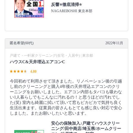
反響⭐徹底清掃⭐
NAGAREBOSHI 東京本部
匿名希望(60代)
2022年11月
戸建て・一軒家クリーニング(在宅・入居中) | 東京都
ハウスC&天井埋込エアコンC
4.80
今回初めて利用させて頂きました。リノベーション後の引越
し前のクリーニングと購入4年後の天井埋込エアコンのクリ
ーニングをお願いしました。エアコン内部もタバコも吸わな
い1人暮らしでもこんなに汚れるの！と思うほどの汚れでし
た(笑) 室内も綺麗に拭いて頂いて窓もピカピカで気持ち良く
生活出来ます。従業員の皆さんもとても感じ良い対応で安心
しました。またお願いしたいと思います。
安心の保険加入♪戸建てハウスクリー
ニング/田中商店/埼玉県/ホームクリー