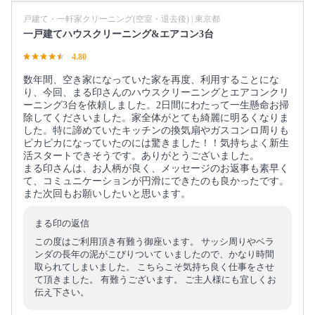
戸建て・一軒家クリーニング(空室・退去後) | 東京都
一戸建てハウスクリーニング&エアコン3台
4.80
数年間、空き家になっていた家を再度、利用することにな
り、今回、まる印さんのハウスクリーニングとエアコンクリ
ーニング3台を依頼しました。2日間にわたって一生懸命お掃
除してくださいました。家全体がとても綺麗に明るくなりま
した。特に諦めていたキッチンの換気扇やガスコンロ周りも
ピカピカになっていたのには驚きました！！気持ちよく新生
活スタートできそうです。ありがとうございました。
まる印さんは、お人柄が良く、メッセージのお返事も素早く
て、コミュニケーションが円滑にできたのも良かったです。
また次回もお願いしたいと思います。
まる印の返信
この度はご利用頂き有難う御座います。 サッシ周りやベラ
ンダの長年の泥がこびりついて いましたので、かなり時間
取られてしまいました。 こちらこそ気持ち良く仕事をさせ
て頂きました。 有難うございます。 ご主人様にも宜しくお
伝え下さい。