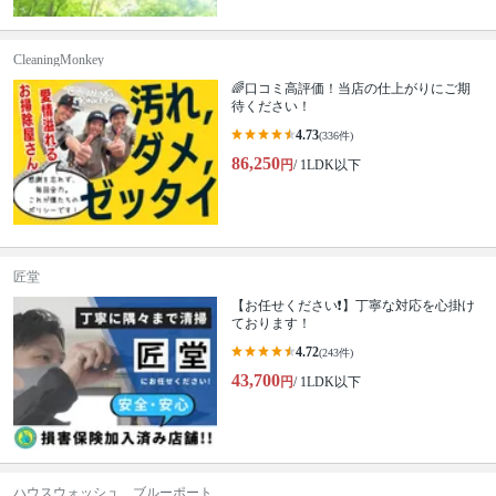
CleaningMonkey
🌈口コミ高評価！当店の仕上がりにご期
待ください！
4.73
(336件)
86,250
円
/ 1LDK以下
匠堂
【お任せください❗️】丁寧な対応を心掛け
ております！
4.72
(243件)
43,700
円
/ 1LDK以下
ハウスウォッシュ ブルーポート