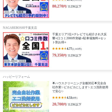
80,270
円
/ 1LDK以下
NAGAREBOSHI千葉支店
千葉エリア1位⭐テレビでも紹介され大反
響⭐️口コミ2000件突破⭐️駐車場無料⭐セッ
ト割お得⭐
4.77
(2,143件)
79,350
円
/ 1LDK以下
ハッピーリフォーム
🌟ハウスクリーニング全般対応🌟完全自
社作業✨️ピカピカにします✨️エコ洗剤使用
で安心✨
4.53
(8件)
20,700
円
/ 1LDK以下