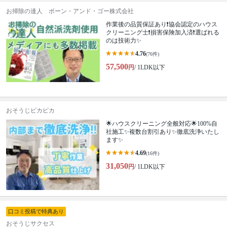
お掃除の達人 ボーン・アンド・ゴー株式会社
作業後の品質保証あり❗️協会認定のハウス
クリーニング士❗️損害保険加入済❗️選ばれる
のは技術力✨
4.76
(76件)
57,500
円
/ 1LDK以下
おそうじピカピカ
🌟ハウスクリーニング全般対応🌟100%自
社施工✨複数台割引あり✨徹底洗浄いたし
ます✨
4.69
(16件)
31,050
円
/ 1LDK以下
口コミ投稿で特典あり
おそうじサクセス