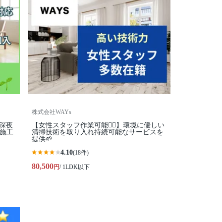
株式会社WAYs
朝深夜
【女性スタッフ作業可能🙆‍♀️】環境に優しい
社施工
清掃技術を取り入れ持続可能なサービスを
提供🌱
4.10
(18件)
80,500
円
/ 1LDK以下