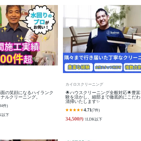
カイロスクリーニング
満面の笑顔になるハイランク
🌟ハウスクリーニング全般対応🌟豊
ョナルクリーニング。
験を活かし、細部まで徹底的にこだわ
清掃いたします✨
34件)
4.71
(7件)
DK以下
34,500
円
/ 1LDK以下