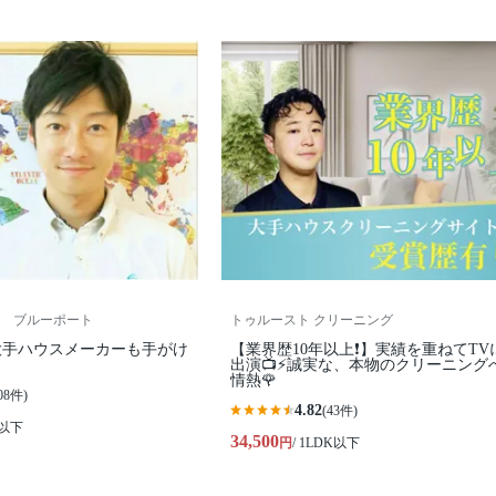
 ブルーポート
トゥルースト クリーニング
大手ハウスメーカーも手がけ
【業界歴10年以上❗️】実績を重ねてTV
出演📺⚡️誠実な、本物のクリーニング
情熱🌹
08件)
4.82
(43件)
K以下
34,500
円
/ 1LDK以下