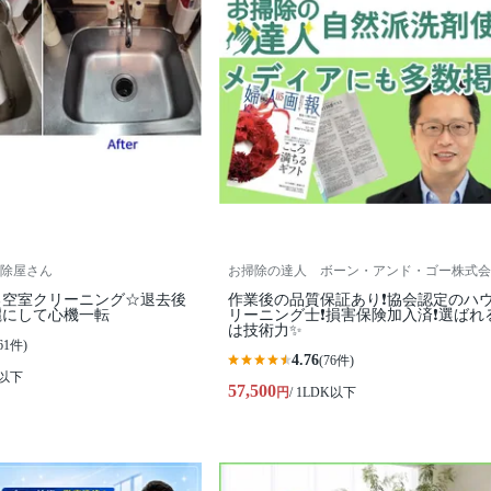
除屋さん
お掃除の達人 ボーン・アンド・ゴー株式会
る空室クリーニング☆退去後
作業後の品質保証あり❗️協会認定のハ
麗にして心機一転
リーニング士❗️損害保険加入済❗️選ばれ
は技術力✨
61件)
4.76
(76件)
K以下
57,500
円
/ 1LDK以下