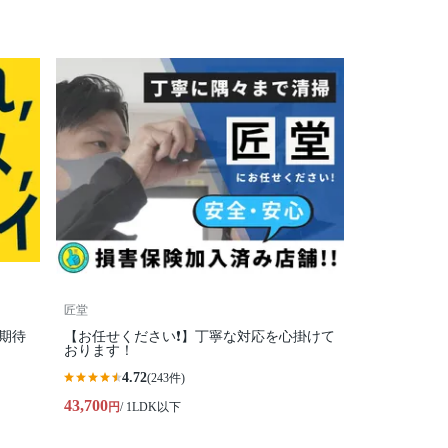
匠堂
期待
【お任せください❗️】丁寧な対応を心掛けて
おります！
4.72
(243件)
43,700
円
/ 1LDK以下