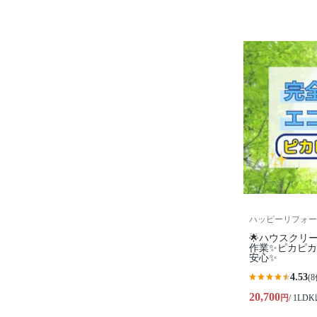
ハッピーリフォー
🌟ハウスクリ
作業✨️ピカピ
安心✨
4.53
(8
20,700
円
/ 1LD