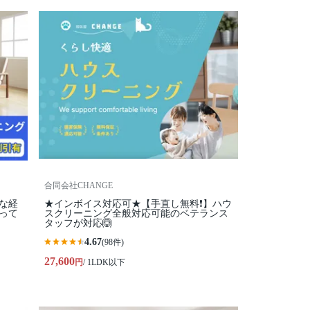
合同会社CHANGE
富な経
★インボイス対応可★【手直し無料❗️】ハウ
って
スクリーニング全般対応可能のベテランス
タッフが対応🙆
4.67
(98件)
27,600
円
/ 1LDK以下