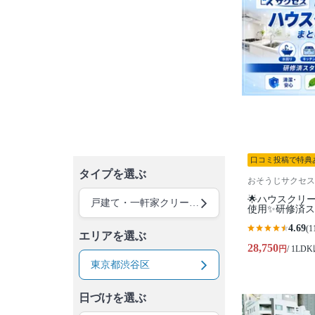
口コミ投稿で特典
タイプを選ぶ
おそうじサクセス
🌟ハウスクリ
戸建て・一軒家クリーニング
使用✨研修済
4.69
(1
エリアを選ぶ
28,750
円
/ 1LD
東京都渋谷区
日づけを選ぶ