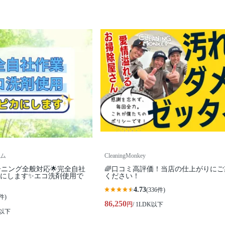
ム
CleaningMonkey
ーニング全般対応🌟完全自社
🌈口コミ高評価！当店の仕上がりにご
カにします✨️エコ洗剤使用で
ください！
4.73
(336件)
件)
86,250
円
/ 1LDK以下
K以下