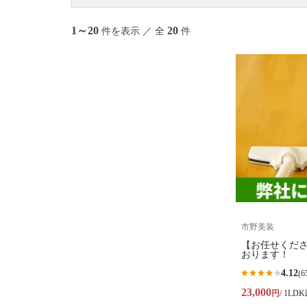
御蔵島村
八丈島
青ヶ島村
小笠原村
1～20
20
件を表示 ／ 全
件
市野美装
【お任せくださ
おります！
4.12
(6
23,000
円
/ 1LD