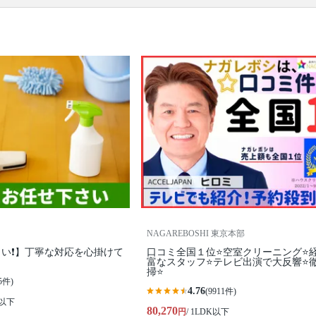
口コミ
もご参照ください。
※本ページでは一部プロモーションを含む場合があ
ります。
NAGAREBOSHI 東京本部
い❗️】丁寧な対応を心掛けて
口コミ全国１位⭐空室クリーニング⭐
富なスタッフ⭐テレビ出演で大反響⭐
掃⭐
5件)
4.76
(9911件)
K以下
80,270
円
/ 1LDK以下