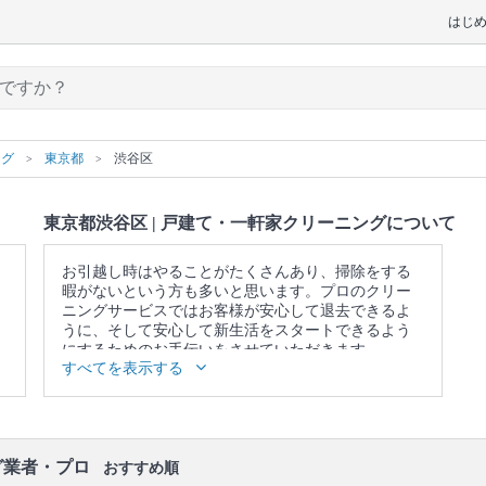
はじ
ング
東京都
渋谷区
東京都渋谷区 | 戸建て・一軒家クリーニングについて
お引越し時はやることがたくさんあり、掃除をする
暇がないという方も多いと思います。プロのクリー
ニングサービスではお客様が安心して退去できるよ
うに、そして安心して新生活をスタートできるよう
にするためのお手伝いをさせていただきます。
すべてを表示する
▼表示価格に含まれる戸建て・一軒家クリーニング
の作業範囲
キッチン / 換気扇 / 浴室 / トイレ / 洗面所 / ベランダ /
窓 / エアコンの簡易洗浄(フィルターのみ) / 照明 / 天
井 / 壁面 / 床 / 廊下 / 階段 / 玄関
グ業者・プロ
おすすめ順