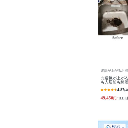
運氣が上がるお掃
☆運気が上が
も入居前も綺
4.87
(4
49,450
円
/ 1LD