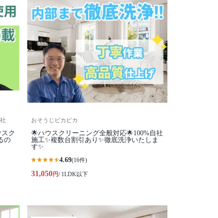
社
おそうじピカピカ
ウスク
🌟ハウスクリーニング全般対応🌟100%自社
るの
施工✨複数台割引あり✨徹底洗浄いたしま
す✨
4.69
(16件)
31,050
円
/ 1LDK以下