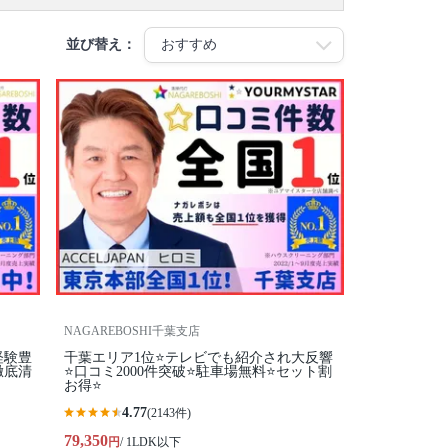
並び替え：
NAGAREBOSHI千葉支店
経験豊
千葉エリア1位⭐テレビでも紹介され大反響
徹底清
⭐️口コミ2000件突破⭐️駐車場無料⭐セット割
お得⭐
4.77
(2143件)
79,350
円
/ 1LDK以下