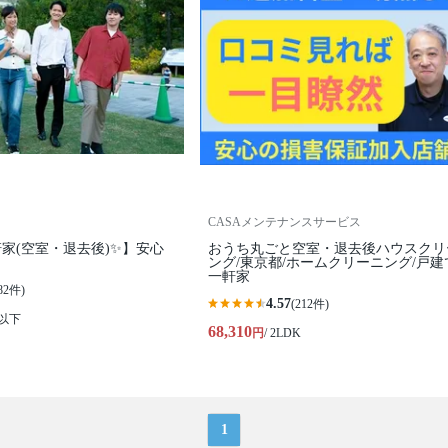
CASAメンテナンスサービス
家(空室・退去後)✨】安心
おうち丸ごと空室・退去後ハウスクリ
ング/東京都/ホームクリーニング/戸建
一軒家
82件)
4.57
(212件)
K以下
68,310
円
/ 2LDK
1