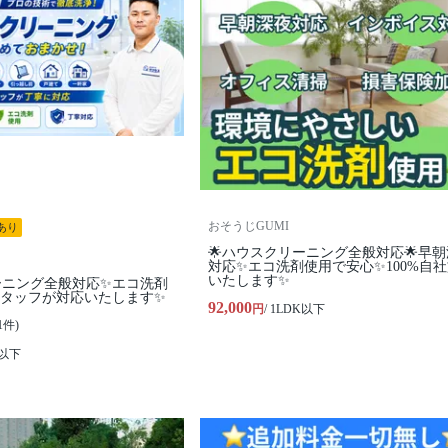
おそうじGUMI
あり
🌟ハウスクリーニング全般対応🌟早
対応✨エコ洗剤使用で安心✨100%自
いたします✨
ーニング全般対応✨エコ洗剤
スタッフが対応いたします✨
92,000
円
/ 1LDK以下
1件)
K以下