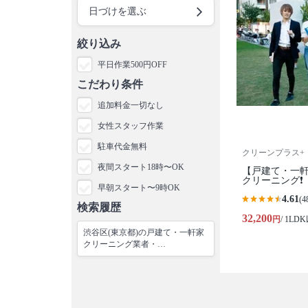
日づけを選ぶ
絞り込み
平日作業500円OFF
こだわり条件
追加料金一切なし
女性スタッフ作業
駐車代金無料
クリーンプラス+
夜間スタート18時〜OK
【戸建て・一軒
クリーニング❗️
早朝スタート〜9時OK
4.61
(4
検索履歴
32,200
円
/ 1LD
渋谷区(東京都)の戸建て・一軒家
クリーニング業者・…