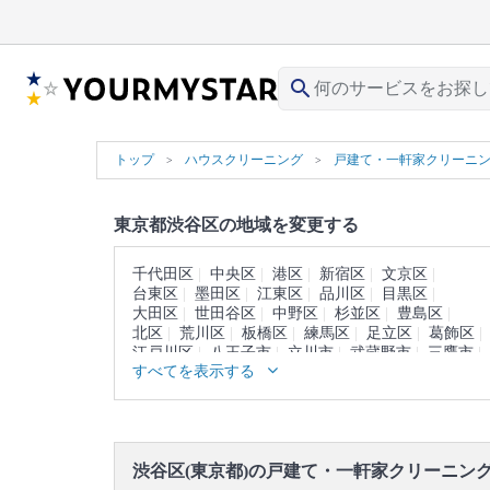
search
トップ
ハウスクリーニング
戸建て・一軒家クリーニ
東京都渋谷区の地域を変更する
千代田区
中央区
港区
新宿区
文京区
台東区
墨田区
江東区
品川区
目黒区
大田区
世田谷区
中野区
杉並区
豊島区
北区
荒川区
板橋区
練馬区
足立区
葛飾区
江戸川区
八王子市
立川市
武蔵野市
三鷹市
すべてを表示する
青梅市
府中市
昭島市
調布市
町田市
小金井市
小平市
日野市
東村山市
国分寺市
国立市
福生市
狛江市
東大和市
清瀬市
東久留米市
武蔵村山市
多摩市
稲城市
羽村市
あきる野市
西東京市
西多摩郡
渋谷区(東京都)の戸建て・一軒家クリーニン
大島町
利島村
新島村
神津島村
三宅島