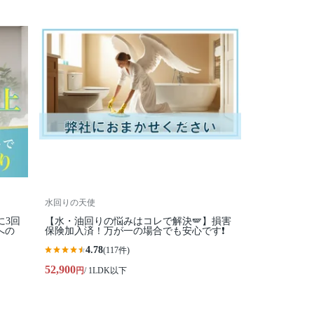
水回りの天使
に3回
【水・油回りの悩みはコレで解決🪽】損害
への
保険加入済！万が一の場合でも安心です❗️
4.78
(117件)
52,900
円
/ 1LDK以下